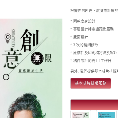
根據你的所需，度身設計屬
* 兩款度身設計
* 專屬設計師電話跟進服務
* 雙面設計
* 3 次的精細修改
* 原稿件及印刷檔將歸於客戶
* 稿件設計約需1-4工作日
另外, 我們提供基本咭片排版
基本咭片排版服務