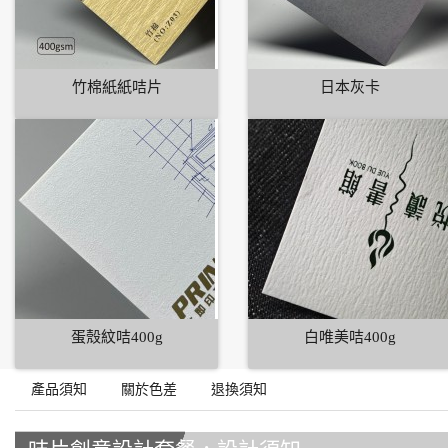
竹棉紙紙咭片
日本灰卡
蛋殼紋咭400g
白唯美咭400g
產品須知
關於色差
退換須知