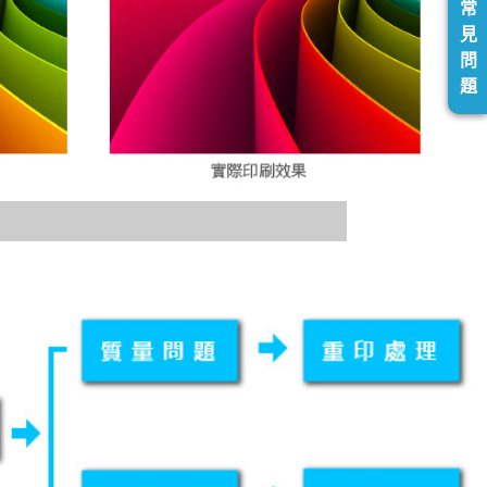
常
見
問
題