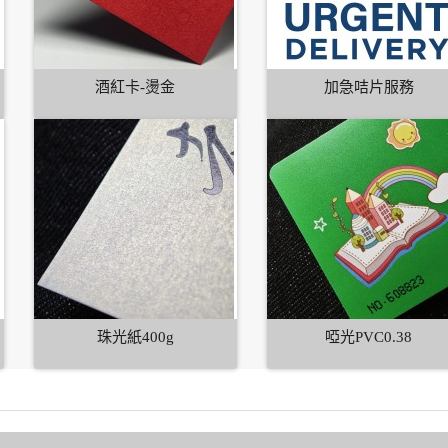
酒紅卡-燙金
加急咭片服務
珠光紙400g
啞光PVC0.38