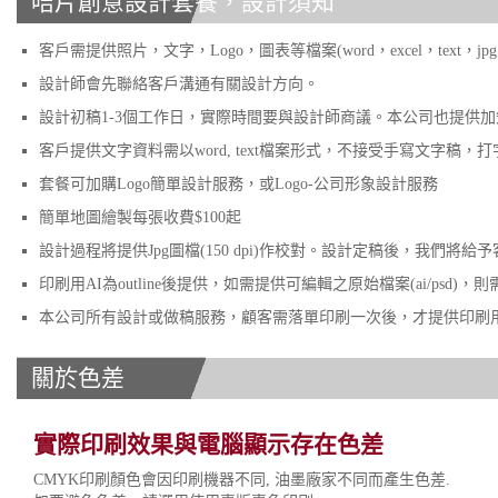
咭片創意設計套餐，設計須知
客戶需提供照片，文字，Logo，圖表等檔案(word，excel，text，jpg
設計師會先聯絡客戶溝通有關設計方向。
設計初稿1-3個工作日，實際時間要與設計師商議。本公司也提供
客戶提供文字資料需以word, text檔案形式，不接受手寫文字稿，
套餐可加購Logo簡單設計服務，或Logo-公司形象設計服務
簡單地圖繪製每張收費$100起
設計過程將提供Jpg圖檔(150 dpi)作校對。設計定稿後，我們將給予客戶30
印刷用AI為outline後提供，如需提供可編輯之原始檔案(ai/ps
本公司所有設計或做稿服務，顧客需落單印刷一次後，才提供印刷
關於色差
實際印刷效果與電腦顯示存在色差
CMYK印刷顏色會因印刷機器不同, 油墨廠家不同而產生色差.