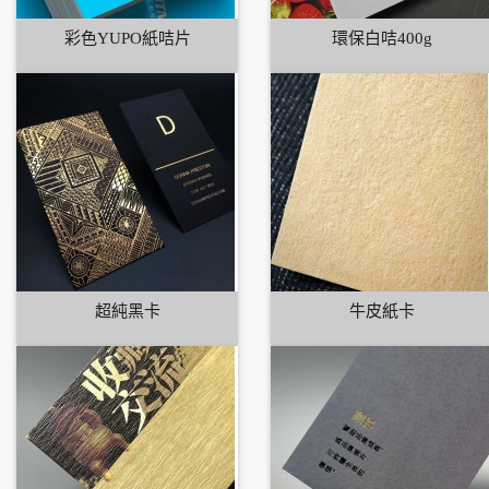
彩色YUPO紙咭片
環保白咭400g
超純黑卡
牛皮紙卡