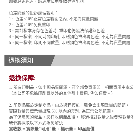
如要避免色差，請選用使用專版專色印刷.
色差問題的投訴處理說明：
1、色差≤10%正常色差範圍之內, 不定為質量問題.
2、色差>10%免費重印
3、設計檔本身存在色差時, 重印也仍無法保證無色差
4、同一檔案, 不同時間印刷, 印刷顏色會出現色差, 不定為質量問題.
5、同一檔案, 印刷不同數量, 印刷顏色會出現色差, 不定為質量問題.
退換須知
退換保障:
1. 所有印刷品，如出現品質問題，可全部免費重印，相關費用由本
（本公司不承擔印刷費以外的其他引申費用, 例如運費。）
2. 印刷品屬於定制商品，由於過程複雜，難免會出現數量的問題。
實際數量與標示量出現 5% 以內的差別, 為正常公差範圍。
為了保障您的權益，您在收到產品後， 經過核對數量之後發現數量
我們將採取以下方式為您解決：
實收款 = 實際量"可用"量 ÷ 標示量 × 印品總價