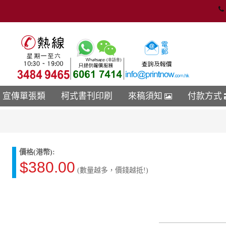
宣傳單張類
柯式書刊印刷
來稿須知
付款方式
價格(港幣):
$380.00
(數量越多，價錢越抵!)