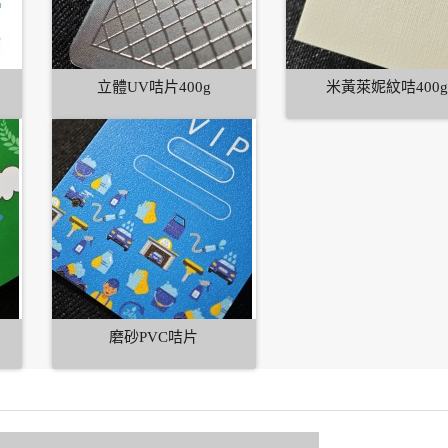
立體UV咭片400g
米黃萊妮紋咭400
磨砂PVC咭片