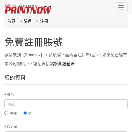
Toggl
naviga
首頁
賬戶
注冊
免費註冊賬號
歡迎來到【Printnow】，請填寫下面內容注冊新賬戶。如果您已經有
本公司的賬戶，請您直接
點擊此處登錄
。
您的資料
姓名
先生
女士
E-Mail