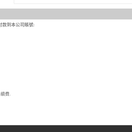
 付款到本公司賬號:
手續費.