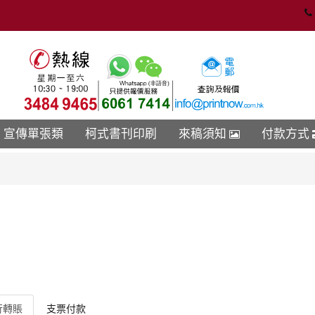
宣傳單張類
柯式書刊印刷
來稿須知
付款方式
行轉賬
支票付款