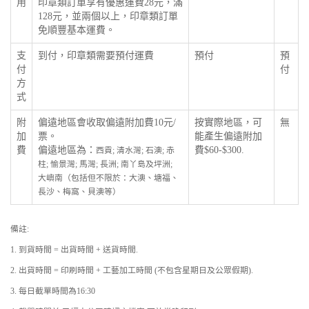
用
印章類訂單享有優惠運費28元，滿
128元，並兩個以上，印章類訂單
免順豐基本運費。
支
到付，印章類需要預付運費
預付
預
付
付
方
式
附
偏遠地區會收取偏遠附加費10元/
按實際地區，可
無
加
票。
能產生偏遠附加
費
偏遠地區為：
費$60-$300.
西貢; 清水灣; 石澳; 赤
柱; 愉景灣; 馬灣; 長洲; 南丫島及坪洲;
大嶼南（包括但不限於：大澳、塘福、
長沙、梅窩、貝澳等）
備註:
1. 到貨時間 = 出貨時間 + 送貨時間.
2. 出貨時間 = 印刷時間 + 工藝加工時間 (不包含星期日及公眾假期).
3. 每日截單時間為16:30