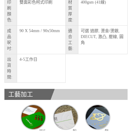
印
雙面彩色柯式印刷
材
400gsm (41線)
刷
質
顏
厚
色:
度:
成
90 X 54mm / 90x50mm
適
可選 過膠, 燙金/燙銀,
品
合
DIECUT, 激凸, 壓線, 圓
呎
工
角
吋:
藝:
出
4-5工作日
貨
時
間:
工藝加工