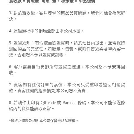
實收款 = 實際量"可用"量 ÷ 標示量 × 印品總價
3. 對於簽收後，客戶發現的商品品質問題，我們同樣會為您解
決。
4. 運輸過程中的損壞全部由本公司承擔。
5. 退貨須知：有瑕疵而欲退貨時，請於七日內提出，並需保持
退回物品的完整性，如數量、包裝、或附件皆須與落單內容一
致，否則恕不予以退貨或銷帳。
6. 客戶需要自行安排所有退貨之運送，本公司恕不予安排回
收。
7. 貴客如有任何訂單的索償，本公司只受重印或退回相關貨
款，貴客任何的經濟損失,本公司恕不負責。
8. 若稿件上印有 QR code 或 Barcode 條碼，本公司不能保證條
碼內的資料能讀取正常。
*最終之條款及細則本公司保留最終解釋權。