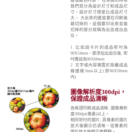
邊或裁到內容。 在制做的時候
我們就分為設計尺寸和成品尺
寸，設計尺寸總是比成品尺寸
大， 大出來的邊是要在印刷後
裁切掉的，這個要印出來並裁
切掉的部分就稱為出血或出血
位。
1. 比如說卡片的成品呎吋為
90X54mm，那添加出血位後, 呎
吋應該為96X60mm
2. 文字或內容需置於距離成品
線邊緣3mm以上(即86X50mm
內)
圖像解析度300dpi，
保證成品清晰
為保證印刷成品清晰, 圖像解析
度300dpi(像素)以上。
相同呎吋的圖片, 高像素的圖片
放大後顯示仍清晰。低像素的
圖片放大後顯示會模糊。