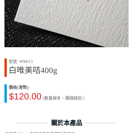
型號: WM113
白唯美咭400g
價格(港幣):
$120.00
(數量越多，價錢越抵!)
關於本產品