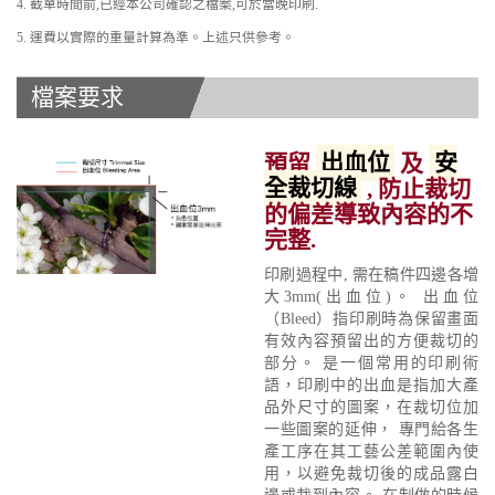
4. 截單時間前,已經本公司確認之檔案,可於當晚印刷.
5. 運費以實際的重量計算為準。上述只供參考。
檔案要求
預留
出血位
及
安
全裁切線
, 防止裁切
的偏差導致內容的不
完整.
印刷過程中, 需在稿件四邊各增
大3mm(出血位)。 出血位
（Bleed）指印刷時為保留畫面
有效內容預留出的方便裁切的
部分。 是一個常用的印刷術
語，印刷中的出血是指加大產
品外尺寸的圖案，在裁切位加
一些圖案的延伸， 專門給各生
產工序在其工藝公差範圍內使
用，以避免裁切後的成品露白