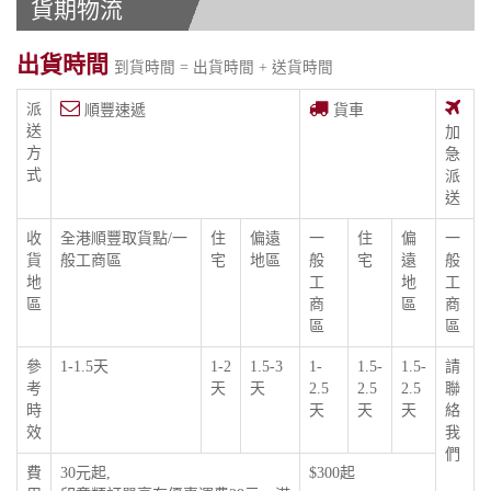
貨期物流
出貨時間
到貨時間 = 出貨時間 + 送貨時間
派
順豐速遞
貨車
送
加
方
急
式
派
送
收
全港順豐取貨點/一
住
偏遠
一
住
偏
一
貨
般工商區
宅
地區
般
宅
遠
般
地
工
地
工
區
商
區
商
區
區
參
1-1.5天
1-2
1.5-3
1-
1.5-
1.5-
請
考
天
天
2.5
2.5
2.5
聯
時
天
天
天
絡
效
我
們
費
30元起,
$300起