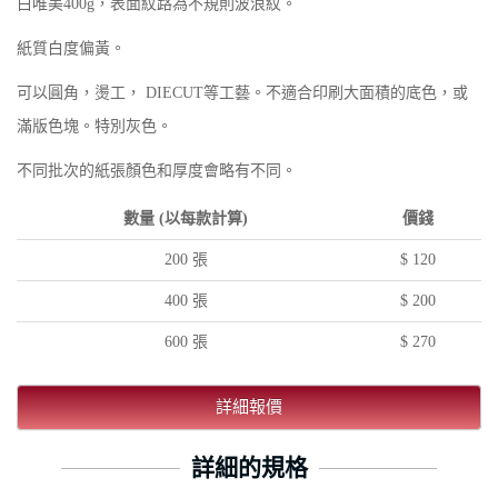
白唯美400g，表面紋路為不規則波浪紋。
紙質白度偏黃。
可以圓角，燙工， DIECUT等工藝。不適合印刷大面積的底色，或
滿版色塊。特別灰色。
不同批次的紙張顏色和厚度會略有不同。
數量 (以每款計算)
價錢
200 張
$ 120
400 張
$ 200
600 張
$ 270
詳細報價
詳細的規格