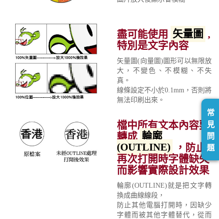
盡可能使用
矢量圖
,
特別是文字內容
矢量圖(向量圖)圖形可以無限放
大，不變色、不模糊、不失
真。
線條設定不小於0.1mm，否則將
無法印刷出來。
常
檔中所有文本內容要
見
轉成
輪廓
問
(OUTLINE)
，防止
題
再次打開時字體缺失
而影響實際設計效果
輪廓(OUTLINE)就是把文字轉
換成曲線線段，
防止其他電腦打開時，因缺少
字體而被其他字體替代，從而