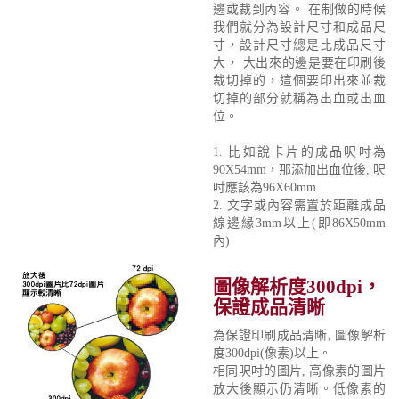
邊或裁到內容。 在制做的時候
我們就分為設計尺寸和成品尺
寸，設計尺寸總是比成品尺寸
大， 大出來的邊是要在印刷後
裁切掉的，這個要印出來並裁
切掉的部分就稱為出血或出血
位。
1. 比如說卡片的成品呎吋為
90X54mm，那添加出血位後, 呎
吋應該為96X60mm
2. 文字或內容需置於距離成品
線邊緣3mm以上(即86X50mm
內)
圖像解析度300dpi，
保證成品清晰
為保證印刷成品清晰, 圖像解析
度300dpi(像素)以上。
相同呎吋的圖片, 高像素的圖片
放大後顯示仍清晰。低像素的