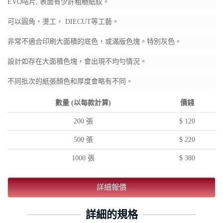
EVO咭片, 表面有少許粗糙紙紋。
可以圓角，燙工， DIECUT等工藝。
非常不適合印刷大面積的底色，或滿版色塊。特別灰色。
設計如存在大面積色塊，會出現不均勻情況。
不同批次的紙張顏色和厚度會略有不同。
數量 (以每款計算)
價錢
200 張
$ 120
500 張
$ 220
1000 張
$ 380
詳細報價
詳細的規格