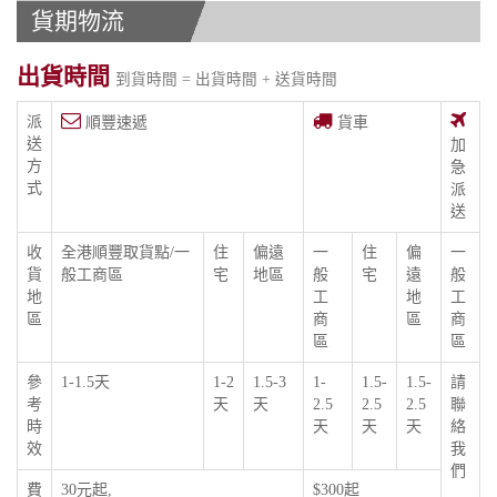
貨期物流
出貨時間
到貨時間 = 出貨時間 + 送貨時間
派
順豐速遞
貨車
送
加
方
急
式
派
送
收
全港順豐取貨點/一
住
偏遠
一
住
偏
一
貨
般工商區
宅
地區
般
宅
遠
般
地
工
地
工
區
商
區
商
區
區
參
1-1.5天
1-2
1.5-3
1-
1.5-
1.5-
請
考
天
天
2.5
2.5
2.5
聯
時
天
天
天
絡
效
我
們
費
30元起,
$300起