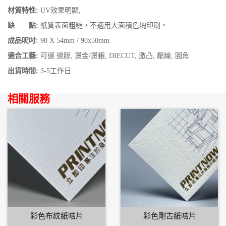
材質特性:
UV效果明顯,
缺 點:
紙質表面粗糙，不適用大面積色塊印刷。
成品呎吋:
90 X 54mm / 90x50mm
適合工藝:
可選 過膠, 燙金/燙銀, DIECUT, 激凸, 壓線, 圓角
出貨時間:
3-5工作日
相關服務
彩色布紋紙咭片
彩色剛古紙咭片