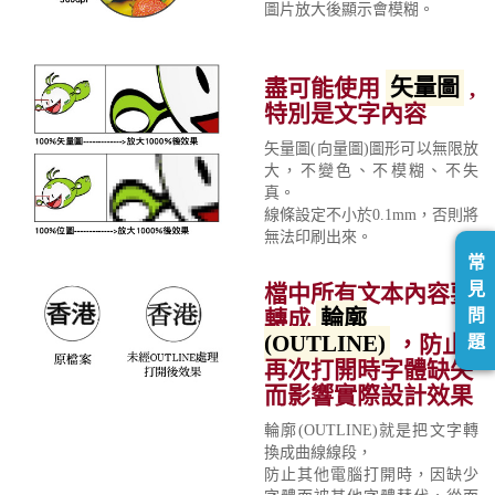
圖片放大後顯示會模糊。
盡可能使用
矢量圖
,
特別是文字內容
矢量圖(向量圖)圖形可以無限放
大，不變色、不模糊、不失
真。
線條設定不小於0.1mm，否則將
無法印刷出來。
常
見
檔中所有文本內容要
問
轉成
輪廓
(OUTLINE)
，防止
題
再次打開時字體缺失
而影響實際設計效果
輪廓(OUTLINE)就是把文字轉
換成曲線線段，
防止其他電腦打開時，因缺少