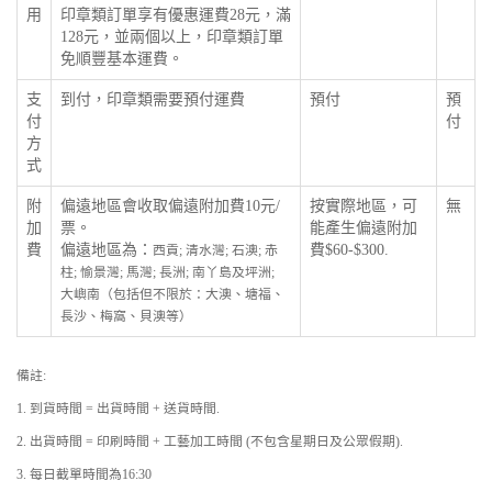
用
印章類訂單享有優惠運費28元，滿
128元，並兩個以上，印章類訂單
免順豐基本運費。
支
到付，印章類需要預付運費
預付
預
付
付
方
式
附
偏遠地區會收取偏遠附加費10元/
按實際地區，可
無
加
票。
能產生偏遠附加
費
偏遠地區為：
費$60-$300.
西貢; 清水灣; 石澳; 赤
柱; 愉景灣; 馬灣; 長洲; 南丫島及坪洲;
大嶼南（包括但不限於：大澳、塘福、
長沙、梅窩、貝澳等）
備註:
1. 到貨時間 = 出貨時間 + 送貨時間.
2. 出貨時間 = 印刷時間 + 工藝加工時間 (不包含星期日及公眾假期).
3. 每日截單時間為16:30