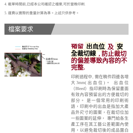
4. 截單時間前,已經本公司確認之檔案,可於當晚印刷.
5. 運費以實際的重量計算為準。上述只供參考。
檔案要求
預留
出血位
及
安
全裁切線
, 防止裁切
的偏差導致內容的不
完整.
印刷過程中, 需在稿件四邊各增
大3mm(出血位)。 出血位
（Bleed）指印刷時為保留畫面
有效內容預留出的方便裁切的
部分。 是一個常用的印刷術
語，印刷中的出血是指加大產
品外尺寸的圖案，在裁切位加
一些圖案的延伸， 專門給各生
產工序在其工藝公差範圍內使
用，以避免裁切後的成品露白