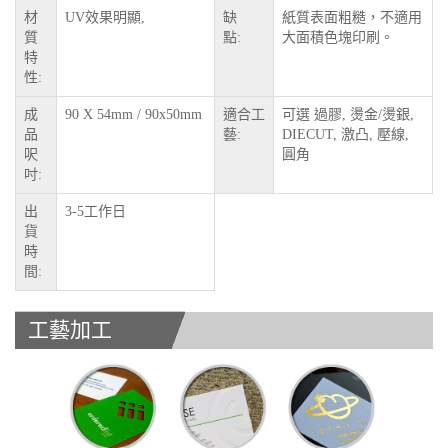
材
UV效果明顯,
缺
紙質表面粗糙，不適用
質
點:
大面積色塊印刷。
特
性:
成
90 X 54mm / 90x50mm
適合工
可選 過膠, 燙金/燙銀,
品
藝:
DIECUT, 激凸, 壓線,
呎
圓角
吋:
出
3-5工作日
貨
時
間:
工藝加工