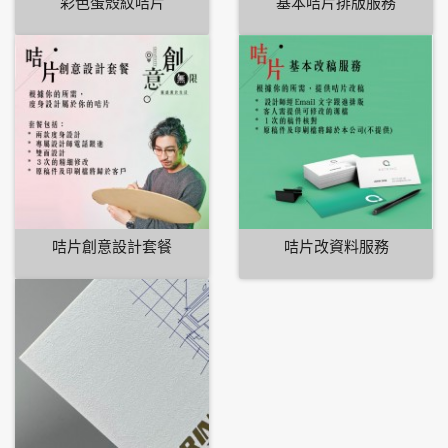
彩色蛋殼紋咭片
基本咭片排版服務
咭片創意設計套餐
咭片改資料服務