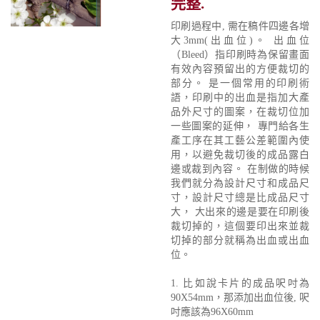
完整.
印刷過程中, 需在稿件四邊各增
大3mm(出血位)。 出血位
（Bleed）指印刷時為保留畫面
有效內容預留出的方便裁切的
部分。 是一個常用的印刷術
語，印刷中的出血是指加大產
品外尺寸的圖案，在裁切位加
一些圖案的延伸， 專門給各生
產工序在其工藝公差範圍內使
用，以避免裁切後的成品露白
邊或裁到內容。 在制做的時候
我們就分為設計尺寸和成品尺
寸，設計尺寸總是比成品尺寸
大， 大出來的邊是要在印刷後
裁切掉的，這個要印出來並裁
切掉的部分就稱為出血或出血
位。
1. 比如說卡片的成品呎吋為
90X54mm，那添加出血位後, 呎
吋應該為96X60mm