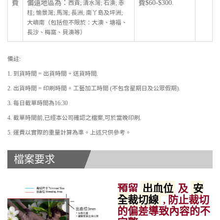
費
偏遠地區為：
費$60-$300.
西貢; 清水灣; 石澳; 赤
柱; 愉景灣; 馬灣; 長洲; 南丫島及坪洲;
大嶼南（包括但不限於：大澳、塘福、
長沙、梅窩、貝澳等）
備註:
1. 到貨時間 = 出貨時間 + 送貨時間.
2. 出貨時間 = 印刷時間 + 工藝加工時間 (不包含星期日及公眾假期).
3. 每日截單時間為16:30
4. 截單時間前,已經本公司確認之檔案,可於當晚印刷.
5. 運費以實際的重量計算為準。上述只供參考。
檔案要求
預留
出血位
及
安
全裁切線
, 防止裁切
的偏差導致內容的不