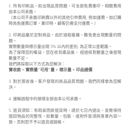
1. 所有印刷品，如出現品質問題，可全部免費重印，相關費用
由本公司承擔。
（本公司不承擔印刷費以外的其他引申費用, 例如運費。如訂購
時為免運費訂單，重印時，顧客仍需支付運費。）
2. 印刷品屬於定制商品，由於過程複雜，難免會出現數量的問
題。
實際數量與標示量出現 5% 以內的差別, 為正常公差範圍。
為了保障您的權益，您在收到產品後， 經過核對數量之後發現
數量不足，
我們將採取以下方式為您解決：
實收款 = 實際量"可用"量 ÷ 標示量 × 印品總價
3. 對於簽收後，客戶發現的商品品質問題，我們同樣會為您解
決。
4. 運輸過程中的損壞全部由本公司承擔。
5. 退貨須知：有瑕疵而欲退貨時，請於七日內提出，並需保持
退回物品的完整性，如數量、包裝、或附件皆須與落單內容一
致，否則恕不予以退貨或銷帳。