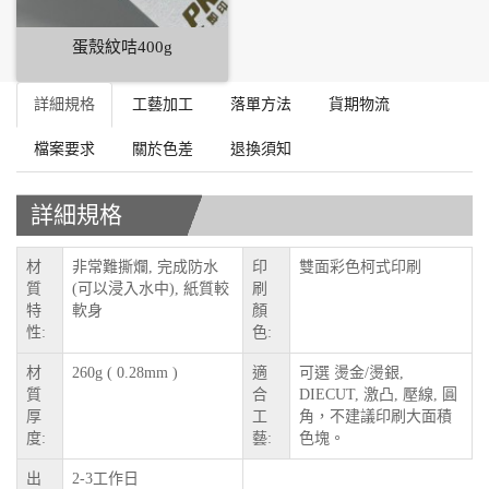
蛋殼紋咭400g
詳細規格
工藝加工
落單方法
貨期物流
檔案要求
關於色差
退換須知
詳細規格
材
非常難撕爛, 完成防水
印
雙面彩色柯式印刷
質
(可以浸入水中), 紙質較
刷
特
軟身
顏
性:
色:
材
260g ( 0.28mm )
適
可選 燙金/燙銀,
質
合
DIECUT, 激凸, 壓線, 圓
厚
工
角，不建議印刷大面積
度:
藝:
色塊。
出
2-3工作日