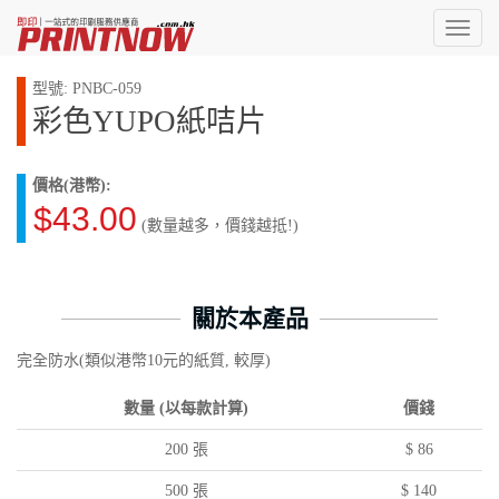
Toggl
naviga
型號: PNBC-059
彩色YUPO紙咭片
價格(港幣):
$43.00
(數量越多，價錢越抵!)
關於本產品
完全防水(類似港幣10元的紙質, 較厚)
數量 (以每款計算)
價錢
200 張
$ 86
500 張
$ 140