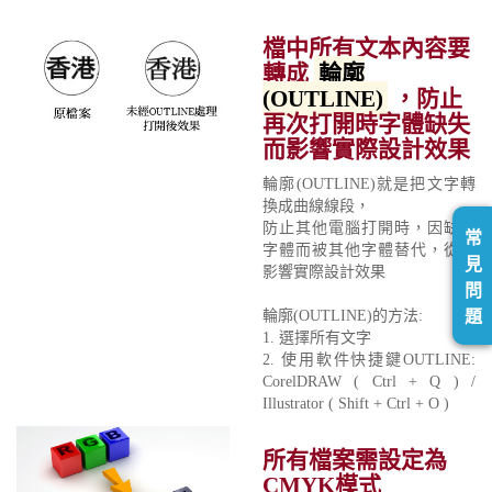
檔中所有文本內容要
轉成
輪廓
(OUTLINE)
，防止
再次打開時字體缺失
而影響實際設計效果
輪廓(OUTLINE)就是把文字轉
換成曲線線段，
防止其他電腦打開時，因缺少
常
字體而被其他字體替代，從而
見
影響實際設計效果
問
題
輪廓(OUTLINE)的方法:
1. 選擇所有文字
2. 使用軟件快捷鍵OUTLINE:
CorelDRAW ( Ctrl + Q ) /
Illustrator ( Shift + Ctrl + O )
所有檔案需設定為
CMYK模式