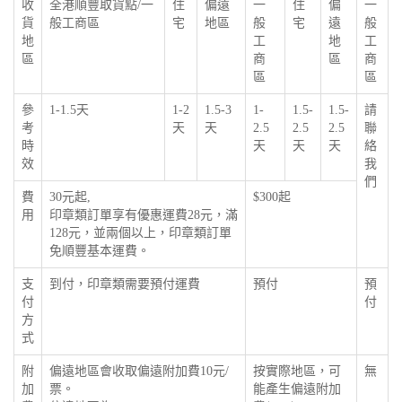
收
全港順豐取貨點/一
住
偏遠
一
住
偏
一
貨
般工商區
宅
地區
般
宅
遠
般
地
工
地
工
區
商
區
商
區
區
參
1-1.5天
1-2
1.5-3
1-
1.5-
1.5-
請
考
天
天
2.5
2.5
2.5
聯
時
天
天
天
絡
效
我
們
費
30元起,
$300起
用
印章類訂單享有優惠運費28元，滿
128元，並兩個以上，印章類訂單
免順豐基本運費。
支
到付，印章類需要預付運費
預付
預
付
付
方
式
附
偏遠地區會收取偏遠附加費10元/
按實際地區，可
無
加
票。
能產生偏遠附加