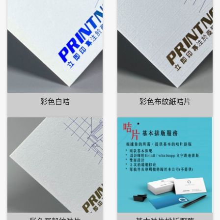
彩色白咭
彩色布紋紙咭片