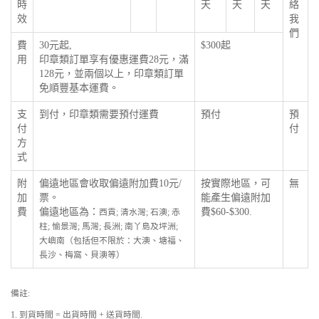
時
天
天
天
絡
效
我
們
費
30元起,
$300起
用
印章類訂單享有優惠運費28元，滿
128元，並兩個以上，印章類訂單
免順豐基本運費。
支
到付，印章類需要預付運費
預付
預
付
付
方
式
附
偏遠地區會收取偏遠附加費10元/
按實際地區，可
無
加
票。
能產生偏遠附加
費
偏遠地區為：
費$60-$300.
西貢; 清水灣; 石澳; 赤
柱; 愉景灣; 馬灣; 長洲; 南丫島及坪洲;
大嶼南（包括但不限於：大澳、塘福、
長沙、梅窩、貝澳等）
備註:
1. 到貨時間 = 出貨時間 + 送貨時間.