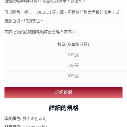
蛋殼紋咭400g(41線)，表面紋路清晰，顯蛋殼。
可以圓角，燙工， DIECUT等工藝。不適合印刷大面積的底色，或
滿版色塊。特別灰色。
不同批次的紙張顏色和厚度會略有不同。
數量 (以每款計算)
200 張
400 張
600 張
詳細報價
詳細的規格
印刷顏色:
雙面彩色印刷