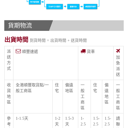
貨期物流
出貨時間
到貨時間 = 出貨時間 + 送貨時間
派
順豐速遞
貨車
送
加
方
急
式
派
送
收
全港順豐取貨點/一
住
偏遠
一
住
偏
一
貨
般工商區
宅
地區
般
宅
遠
般
地
工
地
工
區
商
區
商
區
區
參
1-1.5天
1-2
1.5-3
1-
1.5-
1.5-
請
考
天
天
2.5
2.5
2.5
聯