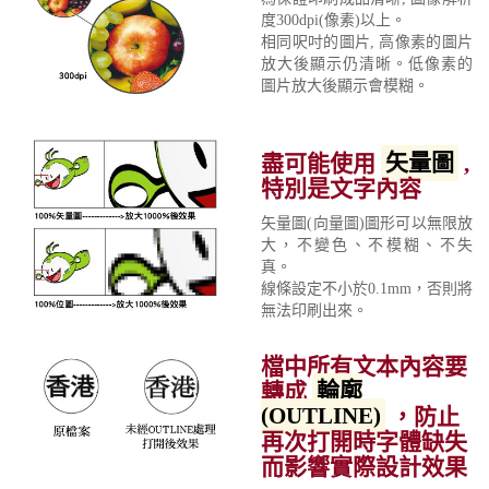
度300dpi(像素)以上。
相同呎吋的圖片, 高像素的圖片
放大後顯示仍清晰。低像素的
圖片放大後顯示會模糊。
盡可能使用
矢量圖
,
特別是文字內容
矢量圖(向量圖)圖形可以無限放
大，不變色、不模糊、不失
真。
線條設定不小於0.1mm，否則將
無法印刷出來。
檔中所有文本內容要
轉成
輪廓
(OUTLINE)
，防止
再次打開時字體缺失
而影響實際設計效果