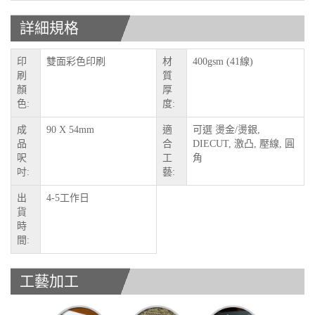
詳細規格
印
雙面彩色印刷
材
400gsm (41線)
刷
質
顏
厚
色:
度:
成
90 X 54mm
適
可選 燙金/燙銀,
品
合
DIECUT, 激凸, 壓線, 圓
呎
工
角
吋:
藝:
出
4-5工作日
貨
時
間:
工藝加工