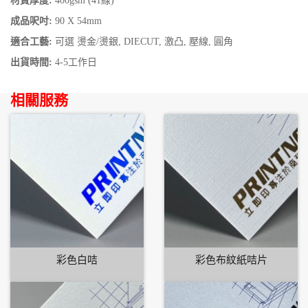
材質厚度:
400gsm (41線)
成品呎吋:
90 X 54mm
適合工藝:
可選 燙金/燙銀, DIECUT, 激凸, 壓線, 圓角
出貨時間:
4-5工作日
相關服務
彩色白咭
彩色布紋紙咭片