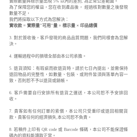
實際數量與標示量出現 5% 以內的差別, 為正常公差範圍。
為了保障您的權益，您在收到產品後， 經過核對數量之後發現
數量不足，
我們將採取以下方式為您解決：
實收款 = 實際量"可用"量 ÷ 標示量 × 印品總價
3. 對於簽收後，客戶發現的商品品質問題，我們同樣會為您解
決。
4. 運輸過程中的損壞全部由本公司承擔。
5. 退貨須知：有瑕疵而欲退貨時，請於七日內提出，並需保持
退回物品的完整性，如數量、包裝、或附件皆須與落單內容一
致，否則恕不予以退貨或銷帳。
6. 客戶需要自行安排所有退貨之運送，本公司恕不予安排回
收。
7. 貴客如有任何訂單的索償，本公司只受重印或退回相關貨
款，貴客任何的經濟損失,本公司恕不負責。
8. 若稿件上印有 QR code 或 Barcode 條碼，本公司不能保證條
碼內的資料能讀取正常。