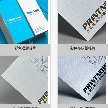
彩色啞膠咭片
彩色布紋紙咭片