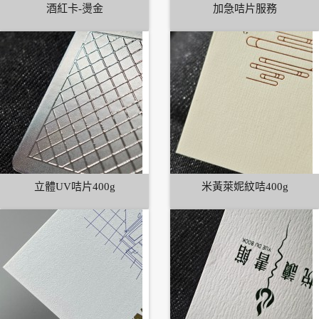
酒紅卡-燙金
加急咭片服務
立體UV咭片400g
米黃萊妮紋咭400g