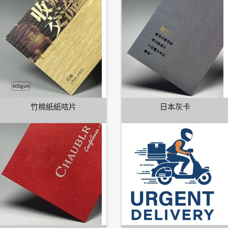
竹棉紙紙咭片
日本灰卡