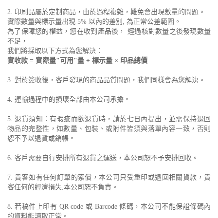
2. 印刷品屬於定制商品，由於過程複雜，難免會出現數量的問題。
實際數量與標示量出現 5% 以內的差別, 為正常公差範圍。
為了保障您的權益，您在收到產品後， 經過核對數量之後發現數量
不足，
我們將採取以下方式為您解決：
實收款 = 實際量"可用"量 ÷ 標示量 × 印品總價
3. 對於簽收後，客戶發現的商品品質問題，我們同樣會為您解決。
4. 運輸過程中的損壞全部由本公司承擔。
5. 退貨須知：有瑕疵而欲退貨時，請於七日內提出，並需保持退回
物品的完整性，如數量、包裝、或附件皆須與落單內容一致，否則
恕不予以退貨或銷帳。
6. 客戶需要自行安排所有退貨之運送，本公司恕不予安排回收。
7. 貴客如有任何訂單的索償，本公司只受重印或退回相關貨款，貴
客任何的經濟損失,本公司恕不負責。
8. 若稿件上印有 QR code 或 Barcode 條碼，本公司不能保證條碼內
的資料能讀取正常。