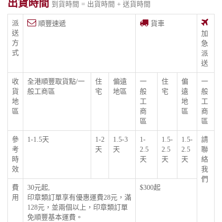
出貨時間
到貨時間 = 出貨時間 + 送貨時間
派
順豐速遞
貨車
送
加
方
急
式
派
送
收
全港順豐取貨點/一
住
偏遠
一
住
偏
一
貨
般工商區
宅
地區
般
宅
遠
般
地
工
地
工
區
商
區
商
區
區
參
1-1.5天
1-2
1.5-3
1-
1.5-
1.5-
請
考
天
天
2.5
2.5
2.5
聯
時
天
天
天
絡
效
我
們
費
30元起,
$300起
用
印章類訂單享有優惠運費28元，滿
128元，並兩個以上，印章類訂單
免順豐基本運費。