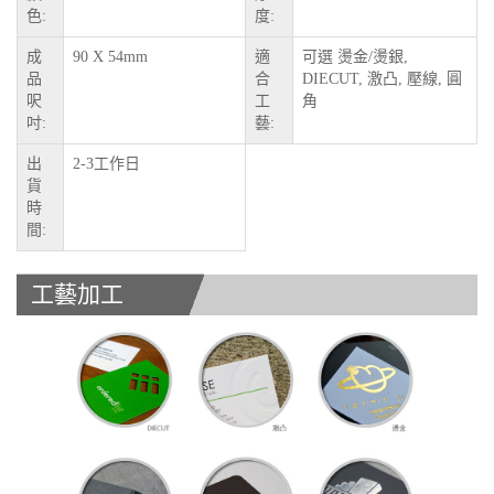
色:
度:
成
90 X 54mm
適
可選 燙金/燙銀,
品
合
DIECUT, 激凸, 壓線, 圓
呎
工
角
吋:
藝:
出
2-3工作日
貨
時
間:
工藝加工