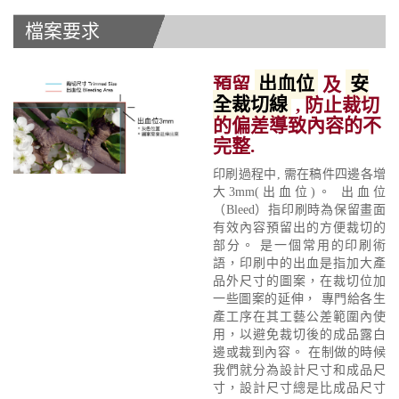
檔案要求
預留
出血位
及
安
全裁切線
, 防止裁切
的偏差導致內容的不
完整.
印刷過程中, 需在稿件四邊各增
大3mm(出血位)。 出血位
（Bleed）指印刷時為保留畫面
有效內容預留出的方便裁切的
部分。 是一個常用的印刷術
語，印刷中的出血是指加大產
品外尺寸的圖案，在裁切位加
一些圖案的延伸， 專門給各生
產工序在其工藝公差範圍內使
用，以避免裁切後的成品露白
邊或裁到內容。 在制做的時候
我們就分為設計尺寸和成品尺
寸，設計尺寸總是比成品尺寸