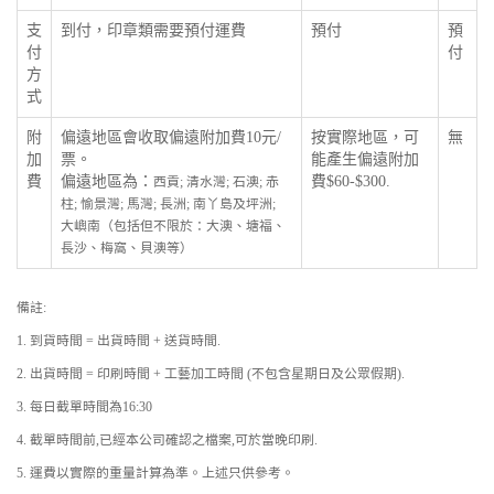
支
到付，印章類需要預付運費
預付
預
付
付
方
式
附
偏遠地區會收取偏遠附加費10元/
按實際地區，可
無
加
票。
能產生偏遠附加
費
偏遠地區為：
費$60-$300.
西貢; 清水灣; 石澳; 赤
柱; 愉景灣; 馬灣; 長洲; 南丫島及坪洲;
大嶼南（包括但不限於：大澳、塘福、
長沙、梅窩、貝澳等）
備註:
1. 到貨時間 = 出貨時間 + 送貨時間.
2. 出貨時間 = 印刷時間 + 工藝加工時間 (不包含星期日及公眾假期).
3. 每日截單時間為16:30
4. 截單時間前,已經本公司確認之檔案,可於當晚印刷.
5. 運費以實際的重量計算為準。上述只供參考。