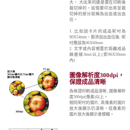
大， 大出來的邊是要在印刷後
裁切掉的，這個要印出來並裁
切掉的部分就稱為出血或出血
位。
1. 比如說卡片的成品呎吋為
90X54mm，那添加出血位後, 呎
吋應該為96X60mm
2. 文字或內容需置於距離成品
線邊緣3mm以上(即86X50mm
內)
圖像解析度300dpi，
保證成品清晰
為保證印刷成品清晰, 圖像解析
度300dpi(像素)以上。
相同呎吋的圖片, 高像素的圖片
放大後顯示仍清晰。低像素的
圖片放大後顯示會模糊。