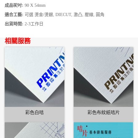
成品呎吋:
90 X 54mm
適合工藝:
可選 燙金/燙銀, DIECUT, 激凸, 壓線, 圓角
出貨時間:
2-3工作日
相關服務
彩色白咭
彩色布紋紙咭片