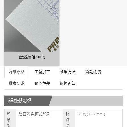
蛋殼紋咭400g
詳細規格
工藝加工
落單方法
貨期物流
檔案要求
關於色差
退換須知
詳細規格
印
雙面彩色柯式印刷
材
320g ( 0.38mm )
刷
質
顏
厚