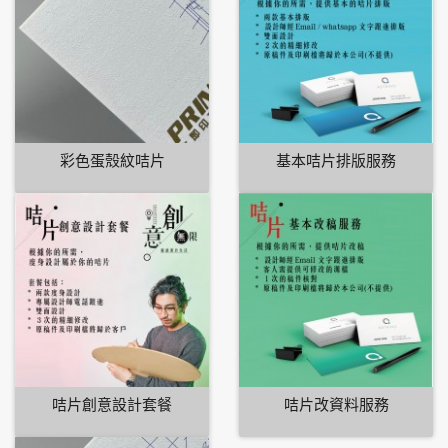
彩色蛋殼紋咭片
基本咭片排版服務
咭片創意設計套餐
咭片改資料服務