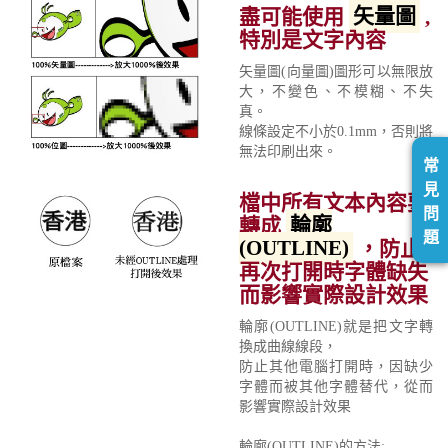
盡可能使用
矢量圖
,
特別是文字內容
矢量圖(向量圖)圖形可以無限放
大，不變色、不模糊、不失
真。
線條設定不小於0.1mm，否則將
無法印刷出來。
常
見
檔中所有文本內容要
問
轉成
輪廓
題
(OUTLINE)
，防止
再次打開時字體缺失
而影響實際設計效果
輪廓(OUTLINE)就是把文字轉
換成曲線線段，
防止其他電腦打開時，因缺少
字體而被其他字體替代，從而
影響實際設計效果
輪廓(OUTLINE)的方法: