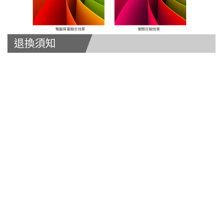
退換須知
退換保障:
1. 所有印刷品，如出現品質問題，可全部免費重印，相關費用
由本公司承擔。
（本公司不承擔印刷費以外的其他引申費用, 例如運費。如訂購
時為免運費訂單，重印時，顧客仍需支付運費。）
2. 印刷品屬於定制商品，由於過程複雜，難免會出現數量的問
題。
實際數量與標示量出現 5% 以內的差別, 為正常公差範圍。
為了保障您的權益，您在收到產品後， 經過核對數量之後發現
數量不足，
我們將採取以下方式為您解決：
實收款 = 實際量"可用"量 ÷ 標示量 × 印品總價
3. 對於簽收後，客戶發現的商品品質問題，我們同樣會為您解