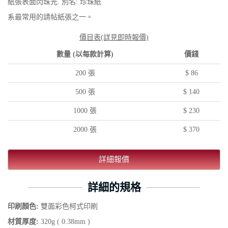
紙張表面閃珠光. 別名: 珍珠紙
系最常用的請帖紙張之一。
價目表(詳見即時報價)
數量 (以每款計算)
價錢
200 張
$ 86
500 張
$ 140
1000 張
$ 230
2000 張
$ 370
詳細報價
詳細的規格
印刷顏色:
雙面彩色柯式印刷
材質厚度:
320g ( 0.38mm )