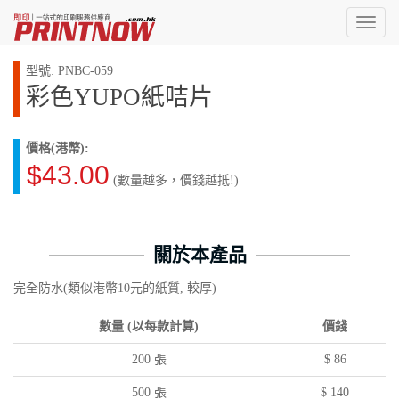
Toggl
naviga
型號: PNBC-059
彩色YUPO紙咭片
價格(港幣):
$43.00
(數量越多，價錢越抵!)
關於本產品
完全防水(類似港幣10元的紙質, 較厚)
數量 (以每款計算)
價錢
200 張
$ 86
500 張
$ 140