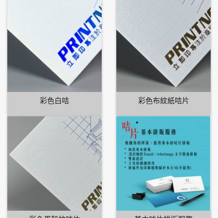
彩色白咭
彩色布紋紙咭片