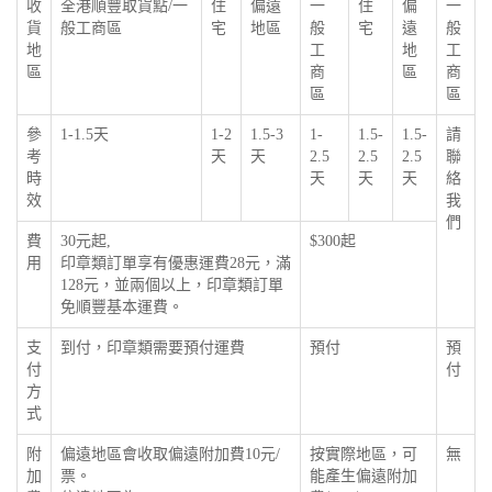
收
全港順豐取貨點/一
住
偏遠
一
住
偏
一
貨
般工商區
宅
地區
般
宅
遠
般
地
工
地
工
區
商
區
商
區
區
參
1-1.5天
1-2
1.5-3
1-
1.5-
1.5-
請
考
天
天
2.5
2.5
2.5
聯
時
天
天
天
絡
效
我
們
費
30元起,
$300起
用
印章類訂單享有優惠運費28元，滿
128元，並兩個以上，印章類訂單
免順豐基本運費。
支
到付，印章類需要預付運費
預付
預
付
付
方
式
附
偏遠地區會收取偏遠附加費10元/
按實際地區，可
無
加
票。
能產生偏遠附加