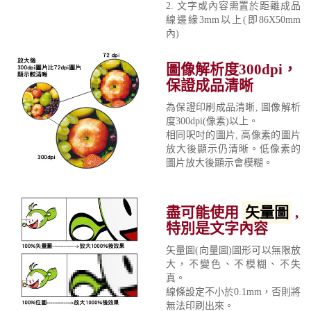
2. 文字或內容需置於距離成品
線邊緣3mm以上(即86X50mm
內)
圖像解析度300dpi，
保證成品清晰
為保證印刷成品清晰, 圖像解析
度300dpi(像素)以上。
相同呎吋的圖片, 高像素的圖片
放大後顯示仍清晰。低像素的
圖片放大後顯示會模糊。
盡可能使用
矢量圖
,
特別是文字內容
矢量圖(向量圖)圖形可以無限放
大，不變色、不模糊、不失
真。
線條設定不小於0.1mm，否則將
無法印刷出來。