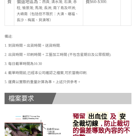
費
偏遠地區為：
費$60-$300.
西貢; 清水灣; 石澳; 赤
柱; 愉景灣; 馬灣; 長洲; 南丫島及坪洲;
大嶼南（包括但不限於：大澳、塘福、
長沙、梅窩、貝澳等）
備註:
1. 到貨時間 = 出貨時間 + 送貨時間.
2. 出貨時間 = 印刷時間 + 工藝加工時間 (不包含星期日及公眾假期).
3. 每日截單時間為16:30
4. 截單時間前,已經本公司確認之檔案,可於當晚印刷.
5. 運費以實際的重量計算為準。上述只供參考。
檔案要求
預留
出血位
及
安
全裁切線
, 防止裁切
的偏差導致內容的不