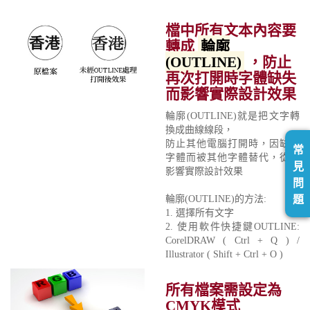
檔中所有文本內容要
轉成
輪廓
(OUTLINE)
，防止
再次打開時字體缺失
而影響實際設計效果
輪廓(OUTLINE)就是把文字轉
換成曲線線段，
防止其他電腦打開時，因缺少
常
字體而被其他字體替代，從而
見
影響實際設計效果
問
題
輪廓(OUTLINE)的方法:
1. 選擇所有文字
2. 使用軟件快捷鍵OUTLINE:
CorelDRAW ( Ctrl + Q ) /
Illustrator ( Shift + Ctrl + O )
所有檔案需設定為
CMYK模式