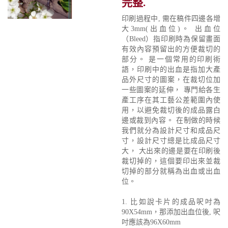
完整.
印刷過程中, 需在稿件四邊各增
大3mm(出血位)。 出血位
（Bleed）指印刷時為保留畫面
有效內容預留出的方便裁切的
部分。 是一個常用的印刷術
語，印刷中的出血是指加大產
品外尺寸的圖案，在裁切位加
一些圖案的延伸， 專門給各生
產工序在其工藝公差範圍內使
用，以避免裁切後的成品露白
邊或裁到內容。 在制做的時候
我們就分為設計尺寸和成品尺
寸，設計尺寸總是比成品尺寸
大， 大出來的邊是要在印刷後
裁切掉的，這個要印出來並裁
切掉的部分就稱為出血或出血
位。
1. 比如說卡片的成品呎吋為
90X54mm，那添加出血位後, 呎
吋應該為96X60mm