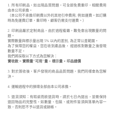
1. 所有印刷品，如出現品質問題，可全部免費重印，相關費用
由本公司承擔。
（本公司不承擔印刷費以外的其他引申費用, 例如運費。如訂購
時為免運費訂單，重印時，顧客仍需支付運費。）
2. 印刷品屬於定制商品，由於過程複雜，難免會出現數量的問
題。
實際數量與標示量出現 5% 以內的差別, 為正常公差範圍。
為了保障您的權益，您在收到產品後， 經過核對數量之後發現
數量不足，
我們將採取以下方式為您解決：
實收款 = 實際量"可用"量 ÷ 標示量 × 印品總價
3. 對於簽收後，客戶發現的商品品質問題，我們同樣會為您解
決。
4. 運輸過程中的損壞全部由本公司承擔。
5. 退貨須知：有瑕疵而欲退貨時，請於七日內提出，並需保持
退回物品的完整性，如數量、包裝、或附件皆須與落單內容一
致，否則恕不予以退貨或銷帳。