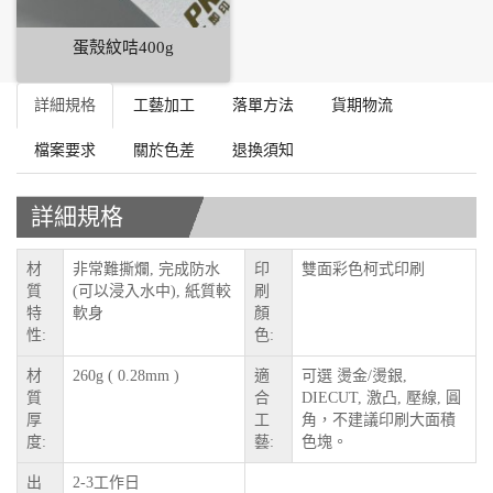
蛋殼紋咭400g
詳細規格
工藝加工
落單方法
貨期物流
檔案要求
關於色差
退換須知
詳細規格
材
非常難撕爛, 完成防水
印
雙面彩色柯式印刷
質
(可以浸入水中), 紙質較
刷
特
軟身
顏
性:
色:
材
260g ( 0.28mm )
適
可選 燙金/燙銀,
質
合
DIECUT, 激凸, 壓線, 圓
厚
工
角，不建議印刷大面積
度:
藝:
色塊。
出
2-3工作日