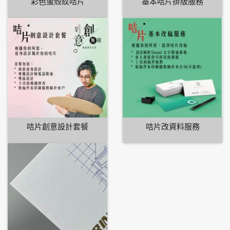
彩色蛋殼紋咭片
基本咭片排版服務
咭片創意設計套餐
咭片改資料服務