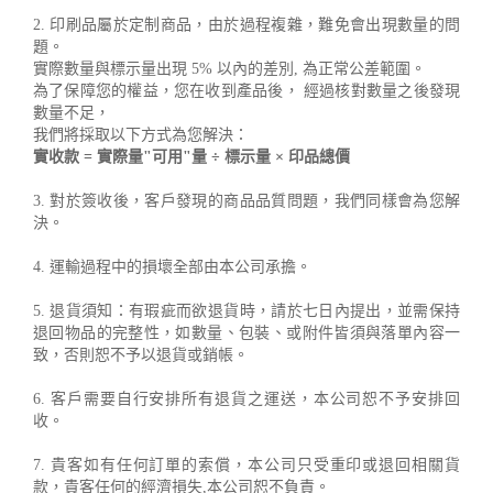
2. 印刷品屬於定制商品，由於過程複雜，難免會出現數量的問
題。
實際數量與標示量出現 5% 以內的差別, 為正常公差範圍。
為了保障您的權益，您在收到產品後， 經過核對數量之後發現
數量不足，
我們將採取以下方式為您解決：
實收款 = 實際量"可用"量 ÷ 標示量 × 印品總價
3. 對於簽收後，客戶發現的商品品質問題，我們同樣會為您解
決。
4. 運輸過程中的損壞全部由本公司承擔。
5. 退貨須知：有瑕疵而欲退貨時，請於七日內提出，並需保持
退回物品的完整性，如數量、包裝、或附件皆須與落單內容一
致，否則恕不予以退貨或銷帳。
6. 客戶需要自行安排所有退貨之運送，本公司恕不予安排回
收。
7. 貴客如有任何訂單的索償，本公司只受重印或退回相關貨
款，貴客任何的經濟損失,本公司恕不負責。