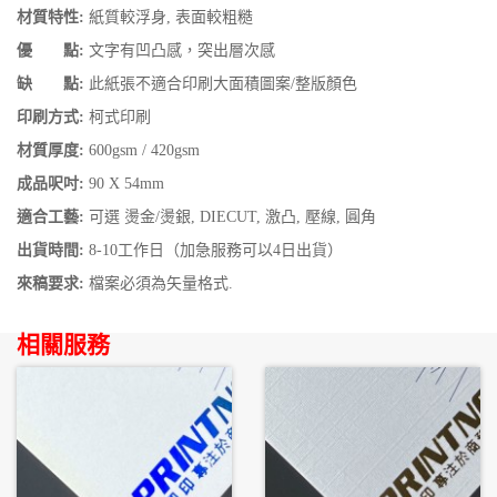
材質特性:
紙質較浮身, 表面較粗糙
優 點:
文字有凹凸感，突出層次感
缺 點:
此紙張不適合印刷大面積圖案/整版顏色
印刷方式:
柯式印刷
材質厚度:
600gsm / 420gsm
成品呎吋:
90 X 54mm
適合工藝:
可選 燙金/燙銀, DIECUT, 激凸, 壓線, 圓角
出貨時間:
8-10工作日（加急服務可以4日出貨）
來稿要求:
檔案必須為矢量格式.
相關服務