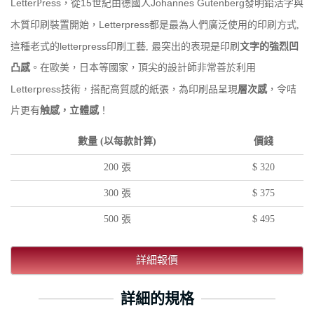
Letter
ress
15
Johannes Gutenberg
P
，
從
世紀由德國人
發明鉛活字與
Letterpress
木質印刷裝置開始，
都是最為人們廣泛使用的印刷方式
,
letterpress
這種老式的
印刷工藝
,
最突出的表現是印刷
文字的強烈凹
凸感
。在歐美，日本等國家，頂尖的設計師非常善於利用
Letterpress
技術，搭配高質感的紙張，為印刷品呈現
層次感
，
令咭
片更有
触感
，
立體感
！
數量 (以每款計算)
價錢
200 張
$ 320
300 張
$ 375
500 張
$ 495
詳細報價
詳細的規格