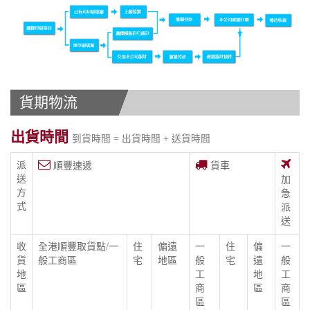
貨期物流
出貨時間
到貨時間 = 出貨時間 + 送貨時間
派
順豐速遞
貨車
送
加
方
急
式
派
送
收
全港順豐取貨點/一
住
偏遠
一
住
偏
一
貨
般工商區
宅
地區
般
宅
遠
般
地
工
地
工
區
商
區
商
區
區