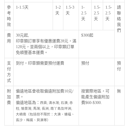
參
1-1.5天
1-2
1.5-3
1-
1.5-
1.5-
請
考
天
天
2.5
2.5
2.5
聯
時
天
天
天
絡
效
我
們
費
30元起,
$300起
用
印章類訂單享有優惠運費28元，滿
128元，並兩個以上，印章類訂單
免順豐基本運費。
支
到付，印章類需要預付運費
預付
預
付
付
方
式
附
偏遠地區會收取偏遠附加費10元/
按實際地區，可
無
加
票。
能產生偏遠附加
費
偏遠地區為：
費$60-$300.
西貢; 清水灣; 石澳; 赤
柱; 愉景灣; 馬灣; 長洲; 南丫島及坪洲;
大嶼南（包括但不限於：大澳、塘福、
長沙、梅窩、貝澳等）