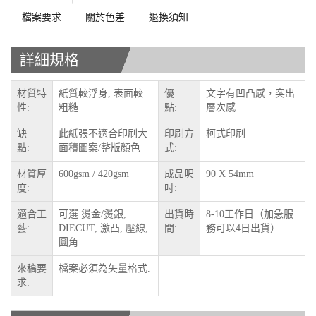
檔案要求
關於色差
退換須知
詳細規格
材質特
紙質較浮身, 表面較
優
文字有凹凸感，突出
性:
粗糙
點:
層次感
缺
此紙張不適合印刷大
印刷方
柯式印刷
點:
面積圖案/整版顏色
式:
材質厚
600gsm / 420gsm
成品呎
90 X 54mm
度:
吋:
適合工
可選 燙金/燙銀,
出貨時
8-10工作日（加急服
藝:
DIECUT, 激凸, 壓線,
間:
務可以4日出貨）
圓角
來稿要
檔案必須為矢量格式.
求: