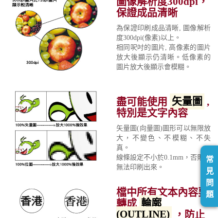
圖像解析度300dpi，
保證成品清晰
為保證印刷成品清晰, 圖像解析
度300dpi(像素)以上。
相同呎吋的圖片, 高像素的圖片
放大後顯示仍清晰。低像素的
圖片放大後顯示會模糊。
盡可能使用
矢量圖
,
特別是文字內容
矢量圖(向量圖)圖形可以無限放
大，不變色、不模糊、不失
真。
線條設定不小於0.1mm，否則將
常
無法印刷出來。
見
問
檔中所有文本內容要
題
轉成
輪廓
(OUTLINE)
，防止