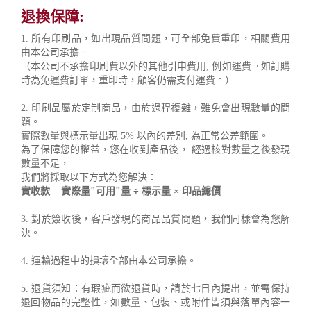
退換保障:
1. 所有印刷品，如出現品質問題，可全部免費重印，相關費用
由本公司承擔。
（本公司不承擔印刷費以外的其他引申費用, 例如運費。如訂購
時為免運費訂單，重印時，顧客仍需支付運費。）
2. 印刷品屬於定制商品，由於過程複雜，難免會出現數量的問
題。
實際數量與標示量出現 5% 以內的差別, 為正常公差範圍。
為了保障您的權益，您在收到產品後， 經過核對數量之後發現
數量不足，
我們將採取以下方式為您解決：
實收款 = 實際量"可用"量 ÷ 標示量 × 印品總價
3. 對於簽收後，客戶發現的商品品質問題，我們同樣會為您解
決。
4. 運輸過程中的損壞全部由本公司承擔。
5. 退貨須知：有瑕疵而欲退貨時，請於七日內提出，並需保持
退回物品的完整性，如數量、包裝、或附件皆須與落單內容一