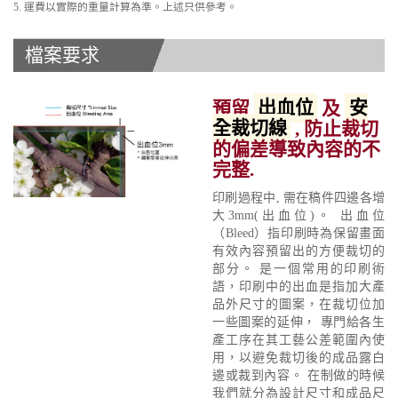
5. 運費以實際的重量計算為準。上述只供參考。
檔案要求
預留
出血位
及
安
全裁切線
, 防止裁切
的偏差導致內容的不
完整.
印刷過程中, 需在稿件四邊各增
大3mm(出血位)。 出血位
（Bleed）指印刷時為保留畫面
有效內容預留出的方便裁切的
部分。 是一個常用的印刷術
語，印刷中的出血是指加大產
品外尺寸的圖案，在裁切位加
一些圖案的延伸， 專門給各生
產工序在其工藝公差範圍內使
用，以避免裁切後的成品露白
邊或裁到內容。 在制做的時候
我們就分為設計尺寸和成品尺