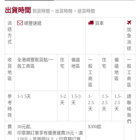
出貨時間
到貨時間 = 出貨時間 + 送貨時間
派
順豐速遞
貨車
送
加
方
急
式
派
送
收
全港順豐取貨點/一
住
偏遠
一
住
偏
一
貨
般工商區
宅
地區
般
宅
遠
般
地
工
地
工
區
商
區
商
區
區
參
1-1.5天
1-2
1.5-3
1-
1.5-
1.5-
請
考
天
天
2.5
2.5
2.5
聯
時
天
天
天
絡
效
我
們
費
30元起,
$300起
用
印章類訂單享有優惠運費28元，滿
128元，並兩個以上，印章類訂單