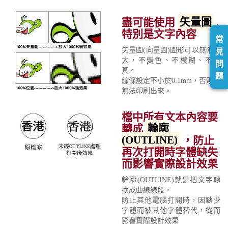
盡可能使用
矢量圖
,
特別是文字內容
常
矢量圖(向量圖)圖形可以無限放
見
大，不變色、不模糊、不失
問
真。
題
線條設定不小於0.1mm，否則將
無法印刷出來。
檔中所有文本內容要
轉成
輪廓
(OUTLINE)
，防止
再次打開時字體缺失
而影響實際設計效果
輪廓(OUTLINE)就是把文字轉
換成曲線線段，
防止其他電腦打開時，因缺少
字體而被其他字體替代，從而
影響實際設計效果