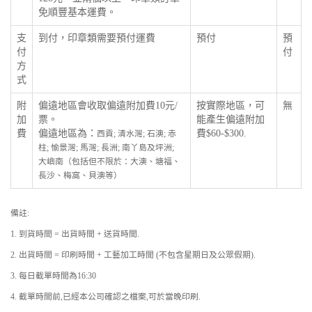
免順豐基本運費。
支
到付，印章類需要預付運費
預付
預
付
付
方
式
附
偏遠地區會收取偏遠附加費10元/
按實際地區，可
無
加
票。
能產生偏遠附加
費
偏遠地區為：
費$60-$300.
西貢; 清水灣; 石澳; 赤
柱; 愉景灣; 馬灣; 長洲; 南丫島及坪洲;
大嶼南（包括但不限於：大澳、塘福、
長沙、梅窩、貝澳等）
備註:
1. 到貨時間 = 出貨時間 + 送貨時間.
2. 出貨時間 = 印刷時間 + 工藝加工時間 (不包含星期日及公眾假期).
3. 每日截單時間為16:30
4. 截單時間前,已經本公司確認之檔案,可於當晚印刷.