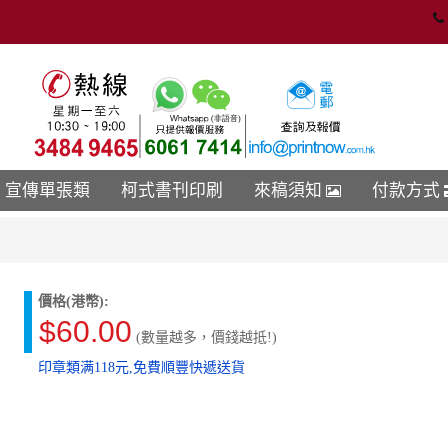
宣傳單張類
柯式書刊印刷
來稿須知
付款方式
價格(港幣):
$60.00
(數量越多，價錢越抵!)
印章類满118元,免費順豐快遞送貨