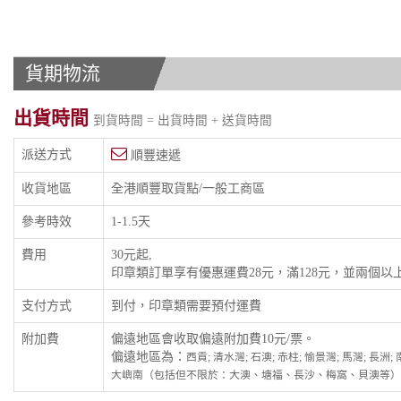
貨期物流
出貨時間
到貨時間 = 出貨時間 + 送貨時間
派送方式
順豐速遞
收貨地區
全港順豐取貨點/一般工商區
參考時效
1-1.5天
費用
30元起,
印章類訂單享有優惠運費28元，滿128元，並兩個
支付方式
到付，印章類需要預付運費
附加費
偏遠地區會收取偏遠附加費10元/票。
偏遠地區為：
西貢; 清水灣; 石澳; 赤柱; 愉景灣; 馬灣; 長洲
大嶼南（包括但不限於：大澳、塘福、長沙、梅窩、貝澳等）