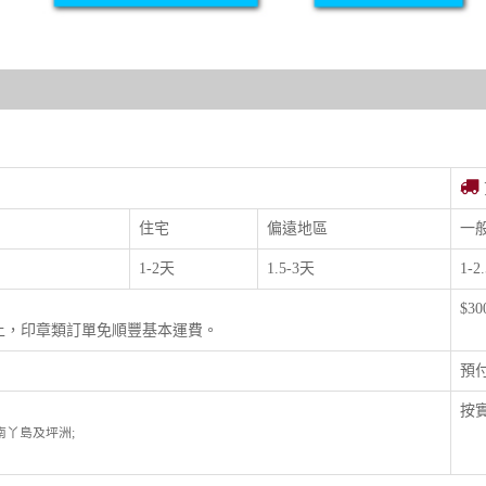
住宅
偏遠地區
一
1-2天
1.5-3天
1-2
$3
以上，印章類訂單免順豐基本運費。
預
按實
; 南丫島及坪洲;