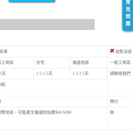
常
見
問
題
貨車
加急派送
般工商區
住宅
偏遠地區
一般工商區
.5天
1.5-2.5天
1.5-2.5天
請聯絡我們
00起
付
預付
際地區，可能產生偏遠附加費$60-$300.
無