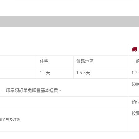
住宅
偏遠地區
一
1-2天
1.5-3天
1-2
$3
以上，印章類訂單免順豐基本運費。
預
按實
; 南丫島及坪洲;