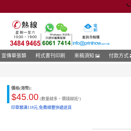
宣傳單張類
柯式書刊印刷
來稿須知
付款方式
價格(港幣):
$45.00
(數量越多，價錢越抵!)
印章類满118元,免費順豐快遞送貨