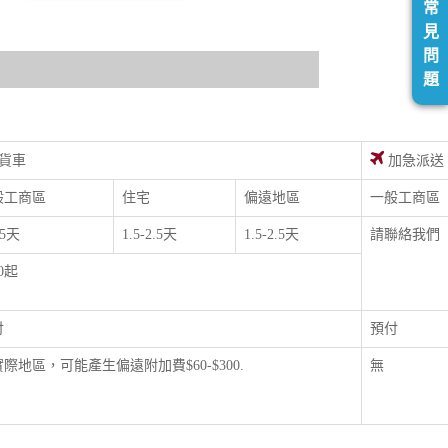
常
見
問
題
貨車
加急派送
般工商區
住宅
偏遠地區
一般工商區
.5天
1.5-2.5天
1.5-2.5天
請聯絡我們
00起
付
預付
際地區，可能產生偏遠附加費$60-$300.
無