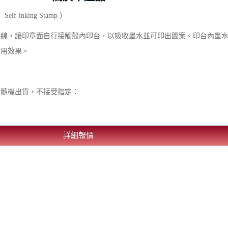
-inking Stamp ）
路線，讓印章面自行接觸殼內印台，以吸收墨水並可印出圖案。印台內墨
耐用效果。
為隨機出貨，不接受指定：
詳細報價