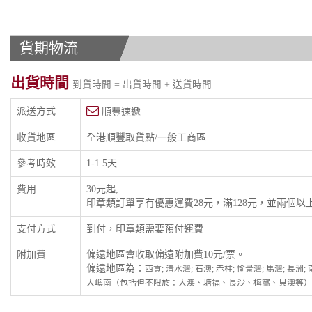
貨期物流
出貨時間
到貨時間 = 出貨時間 + 送貨時間
派送方式
順豐速遞
收貨地區
全港順豐取貨點/一般工商區
參考時效
1-1.5天
費用
30元起,
印章類訂單享有優惠運費28元，滿128元，並兩個
支付方式
到付，印章類需要預付運費
附加費
偏遠地區會收取偏遠附加費10元/票。
偏遠地區為：
西貢; 清水灣; 石澳; 赤柱; 愉景灣; 馬灣; 長洲
大嶼南（包括但不限於：大澳、塘福、長沙、梅窩、貝澳等）