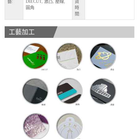
藝:
DIECUT, 激凸, 壓線,
貨
圓角
時
間:
工藝加工