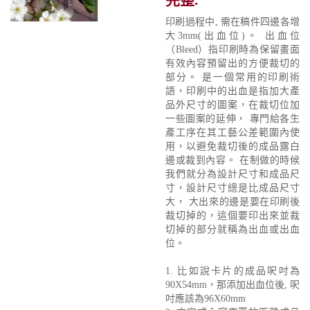
印刷過程中, 需在稿件四邊各增
大3mm(出血位)。 出血位
（Bleed）指印刷時為保留畫面
有效內容預留出的方便裁切的
部分。 是一個常用的印刷術
語，印刷中的出血是指加大產
品外尺寸的圖案，在裁切位加
一些圖案的延伸， 專門給各生
產工序在其工藝公差範圍內使
用，以避免裁切後的成品露白
邊或裁到內容。 在制做的時候
我們就分為設計尺寸和成品尺
寸，設計尺寸總是比成品尺寸
大， 大出來的邊是要在印刷後
裁切掉的，這個要印出來並裁
切掉的部分就稱為出血或出血
位。
1. 比如說卡片的成品呎吋為
90X54mm，那添加出血位後, 呎
吋應該為96X60mm