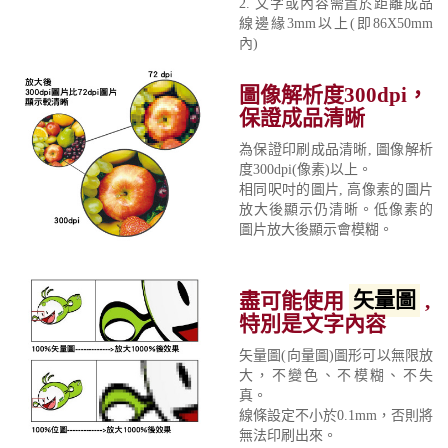
2. 文字或內容需置於距離成品
線邊緣3mm以上(即86X50mm
內)
圖像解析度300dpi，
保證成品清晰
為保證印刷成品清晰, 圖像解析
度300dpi(像素)以上。
相同呎吋的圖片, 高像素的圖片
放大後顯示仍清晰。低像素的
圖片放大後顯示會模糊。
盡可能使用
矢量圖
,
特別是文字內容
矢量圖(向量圖)圖形可以無限放
大，不變色、不模糊、不失
真。
線條設定不小於0.1mm，否則將
無法印刷出來。