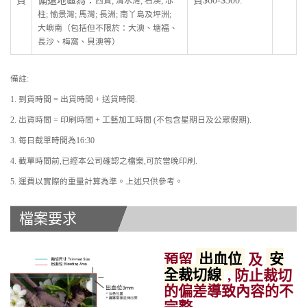
費
偏遠地區為：
費$60-$300.
西貢; 清水灣; 石澳; 赤
柱; 愉景灣; 馬灣; 長洲; 南丫島及坪洲;
大嶼南（包括但不限於：大澳、塘福、
長沙、梅窩、貝澳等）
備註:
1. 到貨時間 = 出貨時間 + 送貨時間.
2. 出貨時間 = 印刷時間 + 工藝加工時間 (不包含星期日及公眾假期).
3. 每日截單時間為16:30
4. 截單時間前,已經本公司確認之檔案,可於當晚印刷.
5. 運費以實際的重量計算為準。上述只供參考。
檔案要求
預留
出血位
及
安
全裁切線
, 防止裁切
的偏差導致內容的不
完整.