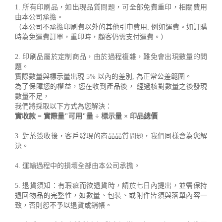
1. 所有印刷品，如出現品質問題，可全部免費重印，相關費用
由本公司承擔。
（本公司不承擔印刷費以外的其他引申費用, 例如運費。如訂購
時為免運費訂單，重印時，顧客仍需支付運費。）
2. 印刷品屬於定制商品，由於過程複雜，難免會出現數量的問
題。
實際數量與標示量出現 5% 以內的差別, 為正常公差範圍。
為了保障您的權益，您在收到產品後， 經過核對數量之後發現
數量不足，
我們將採取以下方式為您解決：
實收款 = 實際量"可用"量 ÷ 標示量 × 印品總價
3. 對於簽收後，客戶發現的商品品質問題，我們同樣會為您解
決。
4. 運輸過程中的損壞全部由本公司承擔。
5. 退貨須知：有瑕疵而欲退貨時，請於七日內提出，並需保持
退回物品的完整性，如數量、包裝、或附件皆須與落單內容一
致，否則恕不予以退貨或銷帳。