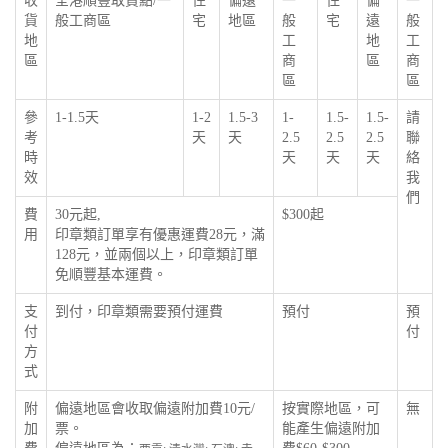
收
全港順豐取貨點/一
住
偏遠
一
住
偏
一
貨
般工商區
宅
地區
般
宅
遠
般
地
工
地
工
區
商
區
商
區
區
參
1-1.5天
1-2
1.5-3
1-
1.5-
1.5-
請
考
天
天
2.5
2.5
2.5
聯
時
天
天
天
絡
效
我
們
費
30元起,
$300起
用
印章類訂單享有優惠運費28元，滿
128元，並兩個以上，印章類訂單
免順豐基本運費。
支
到付，印章類需要預付運費
預付
預
付
付
方
式
附
偏遠地區會收取偏遠附加費10元/
按實際地區，可
無
加
票。
能產生偏遠附加