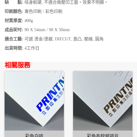
缺 點:
咭身較硬, 不適合做壓凹工藝。效果不明顯。
印刷顏色:
專色印刷 / 彩色印刷
材質厚度:
400g
成品呎吋:
90 X 54mm / 90 X 50mm
適合工藝:
可選 燙金/燙銀, DIECUT, 激凸, 壓線, 圓角
出貨時間:
4工作日
相關服務
彩色白咭
彩色布紋紙咭片