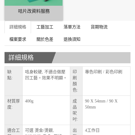
咭片改資料服務
詳細規格
工藝加工
落單方法
貨期物流
檔案要求
關於色差
退換須知
詳細規格
缺
咭身較硬, 不適合做壓
印
專色印刷 / 彩色印刷
點:
凹工藝。效果不明顯。
刷
顏
色:
材質厚
400g
成
90 X 54mm / 90 X
度:
品
50mm
呎
吋:
適合工
可選 燙金/燙銀,
出
4工作日