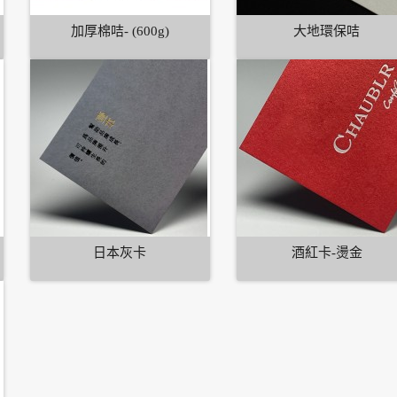
加厚棉咭- (600g)
大地環保咭
日本灰卡
酒紅卡-燙金