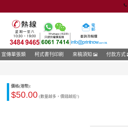
宣傳單張類
柯式書刊印刷
來稿須知
付款方式
價格(港幣):
$50.00
(數量越多，價錢越抵!)