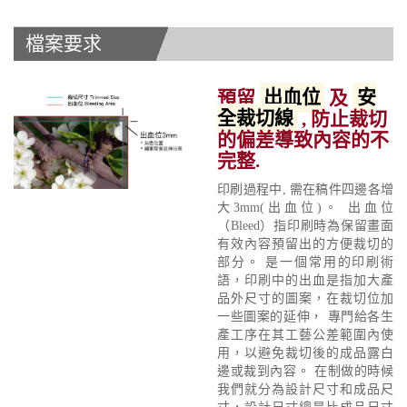
檔案要求
預留
出血位
及
安
全裁切線
, 防止裁切
的偏差導致內容的不
完整.
印刷過程中, 需在稿件四邊各增
大3mm(出血位)。 出血位
（Bleed）指印刷時為保留畫面
有效內容預留出的方便裁切的
部分。 是一個常用的印刷術
語，印刷中的出血是指加大產
品外尺寸的圖案，在裁切位加
一些圖案的延伸， 專門給各生
產工序在其工藝公差範圍內使
用，以避免裁切後的成品露白
邊或裁到內容。 在制做的時候
我們就分為設計尺寸和成品尺