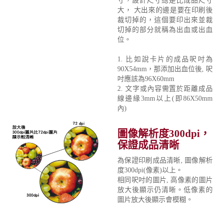
寸，設計尺寸總是比成品尺寸
大， 大出來的邊是要在印刷後
裁切掉的，這個要印出來並裁
切掉的部分就稱為出血或出血
位。
1. 比如說卡片的成品呎吋為
90X54mm，那添加出血位後, 呎
吋應該為96X60mm
2. 文字或內容需置於距離成品
線邊緣3mm以上(即86X50mm
內)
圖像解析度300dpi，
保證成品清晰
為保證印刷成品清晰, 圖像解析
度300dpi(像素)以上。
相同呎吋的圖片, 高像素的圖片
放大後顯示仍清晰。低像素的
圖片放大後顯示會模糊。