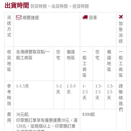
出貨時間
到貨時間 = 出貨時間 + 送貨時間
派
順豐速遞
貨車
送
加
方
急
式
派
送
收
全港順豐取貨點/一
住
偏遠
一
住
偏
一
貨
般工商區
宅
地區
般
宅
遠
般
地
工
地
工
區
商
區
商
區
區
參
1-1.5天
1-2
1.5-3
1-
1.5-
1.5-
請
考
天
天
2.5
2.5
2.5
聯
時
天
天
天
絡
效
我
們
費
30元起,
$300起
用
印章類訂單享有優惠運費28元，滿
128元，並兩個以上，印章類訂單