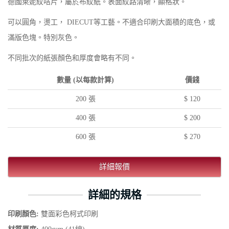
德國萊妮紋咭片，屬於布紋紙。表面紋路清晰，顯格狀。
可以圓角，燙工， DIECUT等工藝。不適合印刷大面積的底色，或
滿版色塊。特別灰色。
不同批次的紙張顏色和厚度會略有不同。
數量 (以每款計算)
價錢
200 張
$ 120
400 張
$ 200
600 張
$ 270
詳細報價
詳細的規格
印刷顏色:
雙面彩色柯式印刷