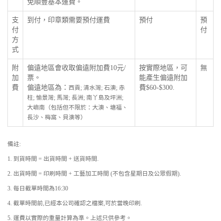
免順豐基本運費。
支
到付，印章類需要預付運費
預付
預
付
付
方
式
附
偏遠地區會收取偏遠附加費10元/
按實際地區，可
無
加
票。
能產生偏遠附加
費
偏遠地區為：
費$60-$300.
西貢; 清水灣; 石澳; 赤
柱; 愉景灣; 馬灣; 長洲; 南丫島及坪洲;
大嶼南（包括但不限於：大澳、塘福、
長沙、梅窩、貝澳等）
備註:
1. 到貨時間 = 出貨時間 + 送貨時間.
2. 出貨時間 = 印刷時間 + 工藝加工時間 (不包含星期日及公眾假期).
3. 每日截單時間為16:30
4. 截單時間前,已經本公司確認之檔案,可於當晚印刷.
5. 運費以實際的重量計算為準。上述只供參考。