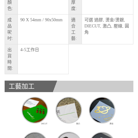
顏
厚
色:
度:
成
90 X 54mm / 90x50mm
適
可選 過膠, 燙金/燙銀,
品
合
DIECUT, 激凸, 壓線, 圓
呎
工
角
吋:
藝:
出
4-5工作日
貨
時
間:
工藝加工