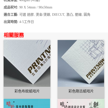
材質厚度:
400gsm (41線)
成品呎吋:
90 X 54mm / 90x50mm
適合工藝:
可選 過膠, 燙金/燙銀, DIECUT, 激凸, 壓線, 圓角
出貨時間:
4-5工作日
相關服務
彩色布紋紙咭片
彩色剛古紙咭片