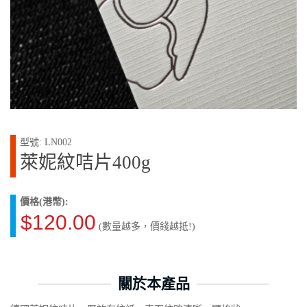
型號: LN002
萊妮紋咭片400g
價格(港幣):
$120.00
(數量越多，價錢越抵!)
關於本產品