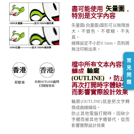
盡可能使用
矢量圖
,
特別是文字內容
矢量圖(向量圖)圖形可以無限放
大，不變色、不模糊、不失
真。
線條設定不小於0.1mm，否則將
無法印刷出來。
常
檔中所有文本內容要
見
轉成
輪廓
問
(OUTLINE)
，防止
題
再次打開時字體缺失
而影響實際設計效果
輪廓(OUTLINE)就是把文字轉
換成曲線線段，
防止其他電腦打開時，因缺少
字體而被其他字體替代，從而
影響實際設計效果