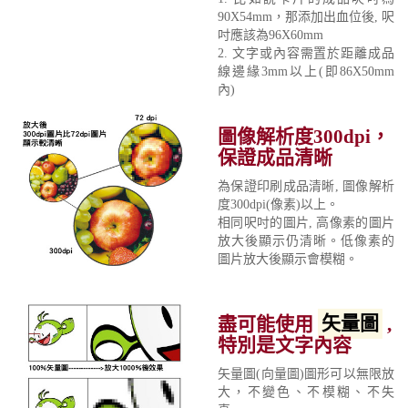
90X54mm，那添加出血位後, 呎
吋應該為96X60mm
2. 文字或內容需置於距離成品
線邊緣3mm以上(即86X50mm
內)
圖像解析度300dpi，
保證成品清晰
為保證印刷成品清晰, 圖像解析
度300dpi(像素)以上。
相同呎吋的圖片, 高像素的圖片
放大後顯示仍清晰。低像素的
圖片放大後顯示會模糊。
盡可能使用
矢量圖
,
特別是文字內容
矢量圖(向量圖)圖形可以無限放
大，不變色、不模糊、不失