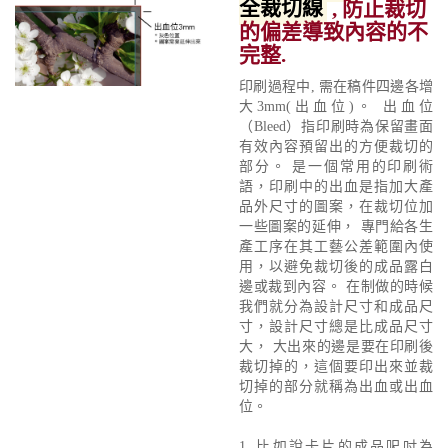
全裁切線
, 防止裁切
的偏差導致內容的不
完整.
印刷過程中, 需在稿件四邊各增
大3mm(出血位)。 出血位
（Bleed）指印刷時為保留畫面
有效內容預留出的方便裁切的
部分。 是一個常用的印刷術
語，印刷中的出血是指加大產
品外尺寸的圖案，在裁切位加
一些圖案的延伸， 專門給各生
產工序在其工藝公差範圍內使
用，以避免裁切後的成品露白
邊或裁到內容。 在制做的時候
我們就分為設計尺寸和成品尺
寸，設計尺寸總是比成品尺寸
大， 大出來的邊是要在印刷後
裁切掉的，這個要印出來並裁
切掉的部分就稱為出血或出血
位。
1. 比如說卡片的成品呎吋為