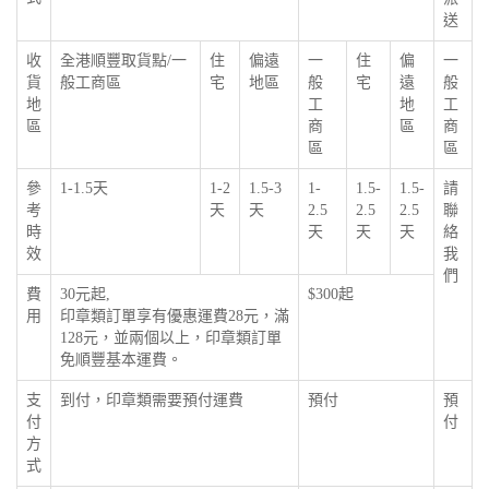
送
收
全港順豐取貨點/一
住
偏遠
一
住
偏
一
貨
般工商區
宅
地區
般
宅
遠
般
地
工
地
工
區
商
區
商
區
區
參
1-1.5天
1-2
1.5-3
1-
1.5-
1.5-
請
考
天
天
2.5
2.5
2.5
聯
時
天
天
天
絡
效
我
們
費
30元起,
$300起
用
印章類訂單享有優惠運費28元，滿
128元，並兩個以上，印章類訂單
免順豐基本運費。
支
到付，印章類需要預付運費
預付
預
付
付
方
式