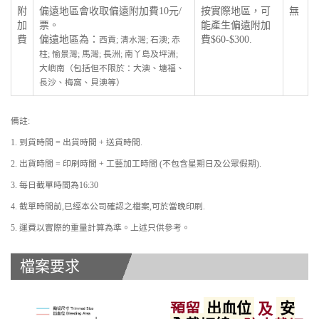
附
偏遠地區會收取偏遠附加費10元/
按實際地區，可
無
加
票。
能產生偏遠附加
費
偏遠地區為：
費$60-$300.
西貢; 清水灣; 石澳; 赤
柱; 愉景灣; 馬灣; 長洲; 南丫島及坪洲;
大嶼南（包括但不限於：大澳、塘福、
長沙、梅窩、貝澳等）
備註:
1. 到貨時間 = 出貨時間 + 送貨時間.
2. 出貨時間 = 印刷時間 + 工藝加工時間 (不包含星期日及公眾假期).
3. 每日截單時間為16:30
4. 截單時間前,已經本公司確認之檔案,可於當晚印刷.
5. 運費以實際的重量計算為準。上述只供參考。
檔案要求
預留
出血位
及
安