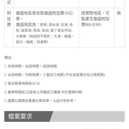
式
附
偏遠地區會收取偏遠附加費10元/
按實際地區，可
無
加
票。
能產生偏遠附加
費
偏遠地區為：
費$60-$300.
西貢; 清水灣; 石澳; 赤
柱; 愉景灣; 馬灣; 長洲; 南丫島及坪洲;
大嶼南（包括但不限於：大澳、塘福、
長沙、梅窩、貝澳等）
備註:
1. 到貨時間 = 出貨時間 + 送貨時間.
2. 出貨時間 = 印刷時間 + 工藝加工時間 (不包含星期日及公眾假期).
3. 每日截單時間為16:30
4. 截單時間前,已經本公司確認之檔案,可於當晚印刷.
5. 運費以實際的重量計算為準。上述只供參考。
檔案要求