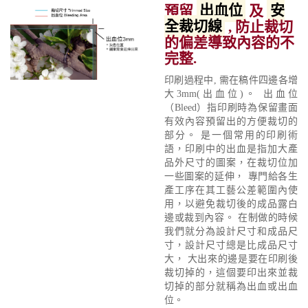
預留
出血位
及
安
全裁切線
, 防止裁切
的偏差導致內容的不
完整.
印刷過程中, 需在稿件四邊各增
大3mm(出血位)。 出血位
（Bleed）指印刷時為保留畫面
有效內容預留出的方便裁切的
部分。 是一個常用的印刷術
語，印刷中的出血是指加大產
品外尺寸的圖案，在裁切位加
一些圖案的延伸， 專門給各生
產工序在其工藝公差範圍內使
用，以避免裁切後的成品露白
邊或裁到內容。 在制做的時候
我們就分為設計尺寸和成品尺
寸，設計尺寸總是比成品尺寸
大， 大出來的邊是要在印刷後
裁切掉的，這個要印出來並裁
切掉的部分就稱為出血或出血
位。