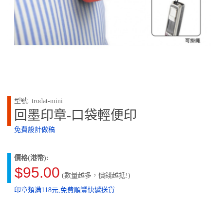
型號: trodat-mini
回墨印章-口袋輕便印
免費設計做稿
價格(港幣):
$95.00
(數量越多，價錢越抵!)
印章類满118元,免費順豐快遞送貨