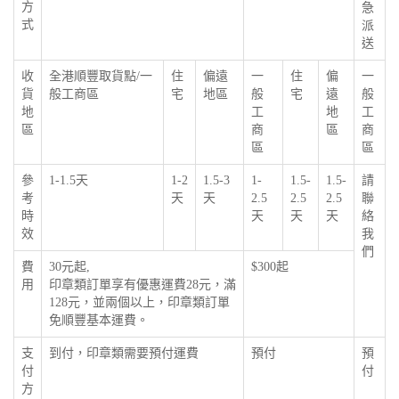
方
急
式
派
送
收
全港順豐取貨點/一
住
偏遠
一
住
偏
一
貨
般工商區
宅
地區
般
宅
遠
般
地
工
地
工
區
商
區
商
區
區
參
1-1.5天
1-2
1.5-3
1-
1.5-
1.5-
請
考
天
天
2.5
2.5
2.5
聯
時
天
天
天
絡
效
我
們
費
30元起,
$300起
用
印章類訂單享有優惠運費28元，滿
128元，並兩個以上，印章類訂單
免順豐基本運費。
支
到付，印章類需要預付運費
預付
預
付
付
方