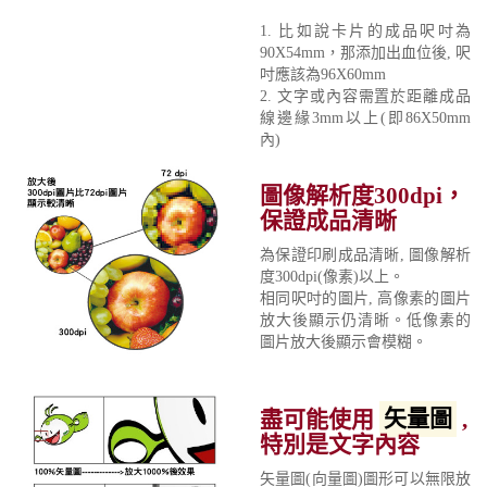
1. 比如說卡片的成品呎吋為
90X54mm，那添加出血位後, 呎
吋應該為96X60mm
2. 文字或內容需置於距離成品
線邊緣3mm以上(即86X50mm
內)
圖像解析度300dpi，
保證成品清晰
為保證印刷成品清晰, 圖像解析
度300dpi(像素)以上。
相同呎吋的圖片, 高像素的圖片
放大後顯示仍清晰。低像素的
圖片放大後顯示會模糊。
盡可能使用
矢量圖
,
特別是文字內容
矢量圖(向量圖)圖形可以無限放