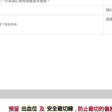
以上，印章類訂單免順豐基本運費。
預
按實
; 南丫島及坪洲;
預留
出血位
及
安全裁切線
, 防止裁切的偏