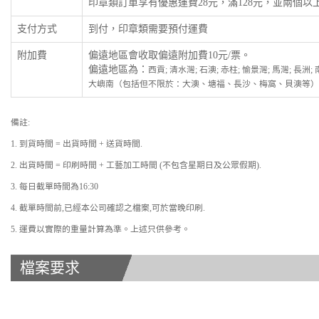
印章類訂單享有優惠運費28元，滿128元，並兩個
支付方式
到付，印章類需要預付運費
附加費
偏遠地區會收取偏遠附加費10元/票。
偏遠地區為：
西貢; 清水灣; 石澳; 赤柱; 愉景灣; 馬灣; 長洲
大嶼南（包括但不限於：大澳、塘福、長沙、梅窩、貝澳等）
備註:
1. 到貨時間 = 出貨時間 + 送貨時間.
2. 出貨時間 = 印刷時間 + 工藝加工時間 (不包含星期日及公眾假期).
3. 每日截單時間為16:30
4. 截單時間前,已經本公司確認之檔案,可於當晚印刷.
5. 運費以實際的重量計算為準。上述只供參考。
檔案要求