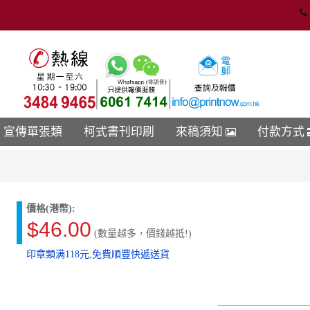
宣傳單張類
柯式書刊印刷
來稿須知
付款方式
價格(港幣):
$46.00
(數量越多，價錢越抵!)
印章類满118元,免費順豐快遞送貨