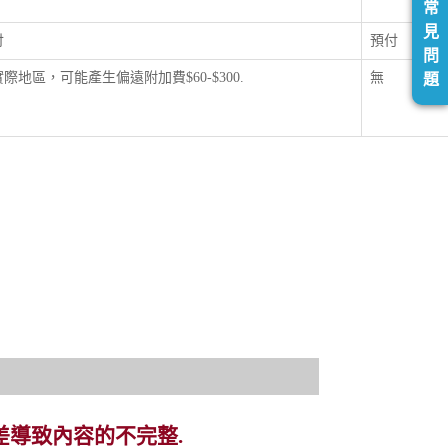
常
見
付
預付
問
際地區，可能產生偏遠附加費$60-$300.
無
題
差導致內容的不完整.