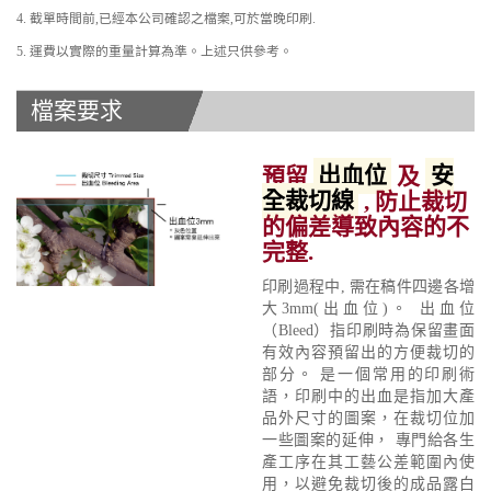
4. 截單時間前,已經本公司確認之檔案,可於當晚印刷.
5. 運費以實際的重量計算為準。上述只供參考。
檔案要求
預留
出血位
及
安
全裁切線
, 防止裁切
的偏差導致內容的不
完整.
印刷過程中, 需在稿件四邊各增
大3mm(出血位)。 出血位
（Bleed）指印刷時為保留畫面
有效內容預留出的方便裁切的
部分。 是一個常用的印刷術
語，印刷中的出血是指加大產
品外尺寸的圖案，在裁切位加
一些圖案的延伸， 專門給各生
產工序在其工藝公差範圍內使
用，以避免裁切後的成品露白