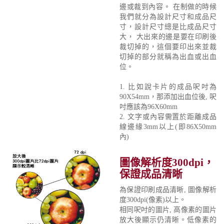
邊或裁到內容。 在制做的時候
我們就分為設計尺寸和成品尺
寸，設計尺寸總是比成品尺寸
大， 大出來的邊是要在印刷後
裁切掉的，這個要印出來並裁
切掉的部分就稱為出血或出血
位。
1. 比如說卡片的成品呎吋為
90X54mm，那添加出血位後, 呎
吋應該為96X60mm
2. 文字或內容需置於距離成品
線邊緣3mm以上(即86X50mm
內)
圖像解析度300dpi，
保證成品清晰
為保證印刷成品清晰, 圖像解析
度300dpi(像素)以上。
相同呎吋的圖片, 高像素的圖片
放大後顯示仍清晰。低像素的