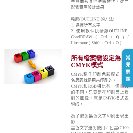
字體而被其他字體替代，從而
影響實際設計效果
輪廓(OUTLINE)的方法:
1. 選擇所有文字
2. 使用軟件快捷鍵OUTLINE:
CorelDRAW ( Ctrl + Q ) /
Illustrator ( Shift + Ctrl + O )
所有檔案需設定為
常
CMYK模式
見
問
CMYK稱作印刷色彩模式，顧
題
名思義就是用來印刷的。
CMYK和RGB相比有一個很大
的不同，只要是在印刷品上看
到的圖像，就是CMYK模式表
現的。
為了避免黑色文字印刷出現重
影
黑色文字避免使用四色黑(C100