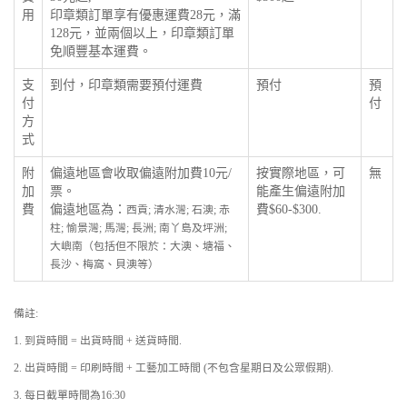
用
印章類訂單享有優惠運費28元，滿
128元，並兩個以上，印章類訂單
免順豐基本運費。
支
到付，印章類需要預付運費
預付
預
付
付
方
式
附
偏遠地區會收取偏遠附加費10元/
按實際地區，可
無
加
票。
能產生偏遠附加
費
偏遠地區為：
費$60-$300.
西貢; 清水灣; 石澳; 赤
柱; 愉景灣; 馬灣; 長洲; 南丫島及坪洲;
大嶼南（包括但不限於：大澳、塘福、
長沙、梅窩、貝澳等）
備註:
1. 到貨時間 = 出貨時間 + 送貨時間.
2. 出貨時間 = 印刷時間 + 工藝加工時間 (不包含星期日及公眾假期).
3. 每日截單時間為16:30