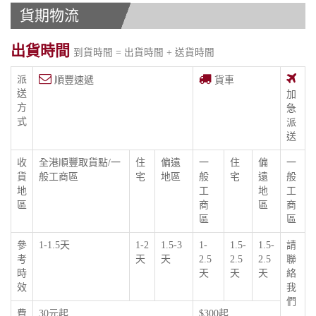
貨期物流
出貨時間
到貨時間 = 出貨時間 + 送貨時間
派
順豐速遞
貨車
送
加
方
急
式
派
送
收
全港順豐取貨點/一
住
偏遠
一
住
偏
一
貨
般工商區
宅
地區
般
宅
遠
般
地
工
地
工
區
商
區
商
區
區
參
1-1.5天
1-2
1.5-3
1-
1.5-
1.5-
請
考
天
天
2.5
2.5
2.5
聯
時
天
天
天
絡
效
我
們
費
30元起,
$300起