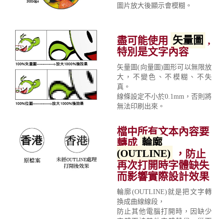
圖片放大後顯示會模糊。
盡可能使用
矢量圖
,
特別是文字內容
矢量圖(向量圖)圖形可以無限放
大，不變色、不模糊、不失
真。
線條設定不小於0.1mm，否則將
無法印刷出來。
檔中所有文本內容要
轉成
輪廓
(OUTLINE)
，防止
再次打開時字體缺失
而影響實際設計效果
輪廓(OUTLINE)就是把文字轉
換成曲線線段，
防止其他電腦打開時，因缺少