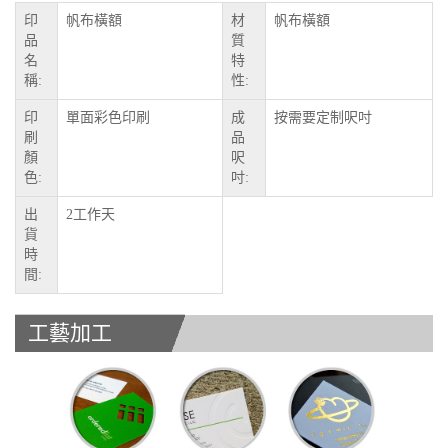
印
帆布橫額
材
帆布橫額
品
質
名
特
稱:
性:
印
單面彩色印刷
成
按需要定制呎吋
刷
品
顏
呎
色:
吋:
出
2工作天
貨
時
間:
工藝加工