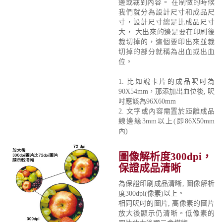
邊或裁到內容。 在制做的時候
我們就分為設計尺寸和成品尺
寸，設計尺寸總是比成品尺寸
大， 大出來的邊是要在印刷後
裁切掉的，這個要印出來並裁
切掉的部分就稱為出血或出血
位。
1. 比如說卡片的成品呎吋為
90X54mm，那添加出血位後, 呎
吋應該為96X60mm
2. 文字或內容需置於距離成品
線邊緣3mm以上(即86X50mm
內)
圖像解析度300dpi，
保證成品清晰
為保證印刷成品清晰, 圖像解析
度300dpi(像素)以上。
相同呎吋的圖片, 高像素的圖片
放大後顯示仍清晰。低像素的