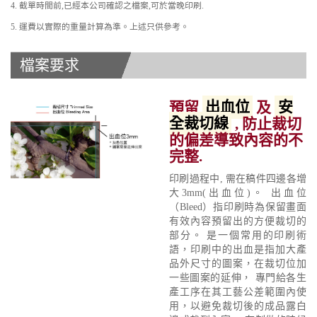
4. 截單時間前,已經本公司確認之檔案,可於當晚印刷.
5. 運費以實際的重量計算為準。上述只供參考。
檔案要求
預留
出血位
及
安
全裁切線
, 防止裁切
的偏差導致內容的不
完整.
印刷過程中, 需在稿件四邊各增
大3mm(出血位)。 出血位
（Bleed）指印刷時為保留畫面
有效內容預留出的方便裁切的
部分。 是一個常用的印刷術
語，印刷中的出血是指加大產
品外尺寸的圖案，在裁切位加
一些圖案的延伸， 專門給各生
產工序在其工藝公差範圍內使
用，以避免裁切後的成品露白