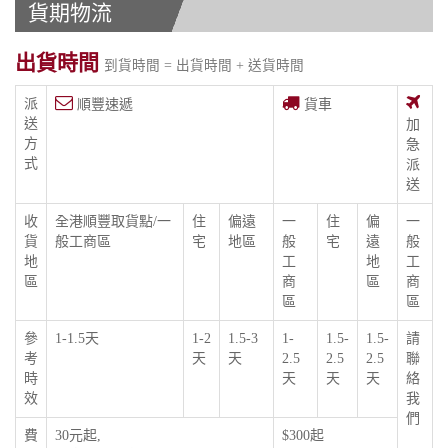
貨期物流
出貨時間
到貨時間 = 出貨時間 + 送貨時間
派
順豐速遞
貨車
送
加
方
急
式
派
送
收
全港順豐取貨點/一
住
偏遠
一
住
偏
一
貨
般工商區
宅
地區
般
宅
遠
般
地
工
地
工
區
商
區
商
區
區
參
1-1.5天
1-2
1.5-3
1-
1.5-
1.5-
請
考
天
天
2.5
2.5
2.5
聯
時
天
天
天
絡
效
我
們
費
30元起,
$300起