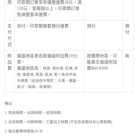
用
印章類訂單享有優惠運費28元，滿
128元，並兩個以上，印章類訂單
免順豐基本運費。
支
到付，印章類需要預付運費
預付
預
付
付
方
式
附
偏遠地區會收取偏遠附加費10元/
按實際地區，可
無
加
票。
能產生偏遠附加
費
偏遠地區為：
費$60-$300.
西貢; 清水灣; 石澳; 赤
柱; 愉景灣; 馬灣; 長洲; 南丫島及坪洲;
大嶼南（包括但不限於：大澳、塘福、
長沙、梅窩、貝澳等）
備註:
1. 到貨時間 = 出貨時間 + 送貨時間.
2. 出貨時間 = 印刷時間 + 工藝加工時間 (不包含星期日及公眾假期).
3. 每日截單時間為16:30