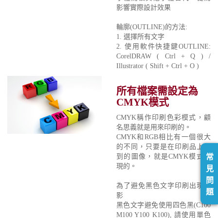
影響實際設計效果
輪廓(OUTLINE)的方法:
1. 選擇所有文字
2. 使用軟件快捷鍵OUTLINE:
CorelDRAW ( Ctrl + Q ) /
Illustrator ( Shift + Ctrl + O )
所有檔案需設定為
CMYK模式
CMYK稱作印刷色彩模式，顧
名思義就是用來印刷的。
CMYK和RGB相比有一個很大
的不同，只要是在印刷品上看
到的圖像，就是CMYK模式表
常
現的。
見
問
為了避免黑色文字印刷出現重
題
影
黑色文字避免使用四色黑(C100
M100 Y100 K100), 請使用單色