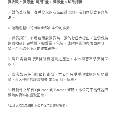
實收款 = 實際量"可用"量 ÷ 標示量 × 印品總價
3. 對於簽收後，客戶發現的商品品質問題，我們同樣會為您解
決。
4. 運輸過程中的損壞全部由本公司承擔。
5. 退貨須知：有瑕疵而欲退貨時，請於七日內提出，並需保持
退回物品的完整性，如數量、包裝、或附件皆須與落單內容一
致，否則恕不予以退貨或銷帳。
6. 客戶需要自行安排所有退貨之運送，本公司恕不予安排回
收。
7. 貴客如有任何訂單的索償，本公司只受重印或退回相關貨
款，貴客任何的經濟損失,本公司恕不負責。
8. 若稿件上印有 QR code 或 Barcode 條碼，本公司不能保證條
碼內的資料能讀取正常。
*最終之條款及細則本公司保留最終解釋權。