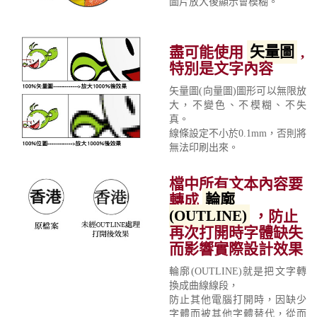
圖片放大後顯示會模糊。
盡可能使用
矢量圖
,
特別是文字內容
矢量圖(向量圖)圖形可以無限放
大，不變色、不模糊、不失
真。
線條設定不小於0.1mm，否則將
無法印刷出來。
檔中所有文本內容要
轉成
輪廓
(OUTLINE)
，防止
再次打開時字體缺失
而影響實際設計效果
輪廓(OUTLINE)就是把文字轉
換成曲線線段，
防止其他電腦打開時，因缺少
字體而被其他字體替代，從而