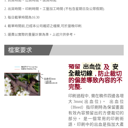
1. 到貨時間 = 出貨時間 + 送貨時間.
2. 出貨時間 = 印刷時間 + 工藝加工時間 (不包含星期日及公眾假期).
3. 每日截單時間為16:30
4. 截單時間前,已經本公司確認之檔案,可於當晚印刷.
5. 運費以實際的重量計算為準。上述只供參考。
檔案要求
預留
出血位
及
安
全裁切線
, 防止裁切
的偏差導致內容的不
完整.
印刷過程中, 需在稿件四邊各增
大3mm(出血位)。 出血位
（Bleed）指印刷時為保留畫面
有效內容預留出的方便裁切的
部分。 是一個常用的印刷術
語，印刷中的出血是指加大產