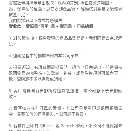
實際數量與標示量出現 5% 以內的差別, 為正常公差範圍。
為了保障您的權益，您在收到產品後， 經過核對數量之後發現
數量不足，
我們將採取以下方式為您解決：
實收款 = 實際量"可用"量 ÷ 標示量 × 印品總價
3. 對於簽收後，客戶發現的商品品質問題，我們同樣會為您解
決。
4. 運輸過程中的損壞全部由本公司承擔。
5. 退貨須知：有瑕疵而欲退貨時，請於七日內提出，並需保持
退回物品的完整性，如數量、包裝、或附件皆須與落單內容一
致，否則恕不予以退貨或銷帳。
6. 客戶需要自行安排所有退貨之運送，本公司恕不予安排回
收。
7. 貴客如有任何訂單的索償，本公司只受重印或退回相關貨
款，貴客任何的經濟損失,本公司恕不負責。
8. 若稿件上印有 QR code 或 Barcode 條碼，本公司不能保證條