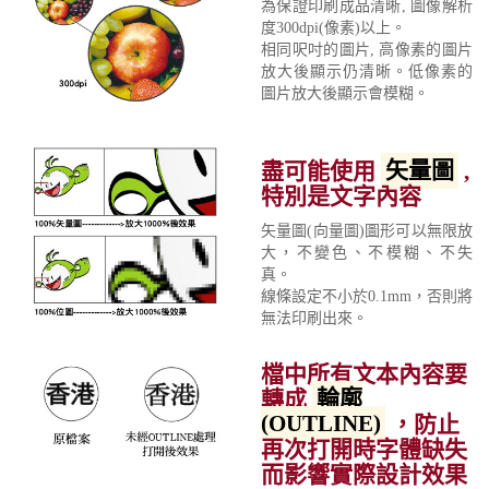
為保證印刷成品清晰, 圖像解析
度300dpi(像素)以上。
相同呎吋的圖片, 高像素的圖片
放大後顯示仍清晰。低像素的
圖片放大後顯示會模糊。
盡可能使用
矢量圖
,
特別是文字內容
矢量圖(向量圖)圖形可以無限放
大，不變色、不模糊、不失
真。
線條設定不小於0.1mm，否則將
無法印刷出來。
檔中所有文本內容要
轉成
輪廓
(OUTLINE)
，防止
再次打開時字體缺失
而影響實際設計效果