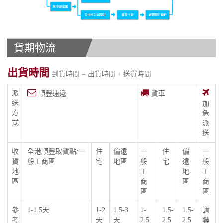
貨期物流
出貨時間
到貨時間 = 出貨時間 + 送貨時間
派
順豐速遞
貨車
送
加
方
急
式
派
送
收
全港順豐取貨點/一
住
偏遠
一
住
偏
一
貨
般工商區
宅
地區
般
宅
遠
般
地
工
地
工
區
商
區
商
區
區
參
1-1.5天
1-2
1.5-3
1-
1.5-
1.5-
請
考
天
天
2.5
2.5
2.5
聯