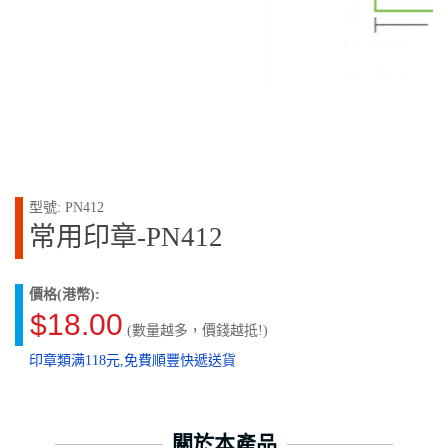
型號: PN412
常用印章-PN412
價格(港幣):
$18.00
(數量越多，價錢越抵!)
印章類满118元,免費順豐快遞送貨
關於本產品