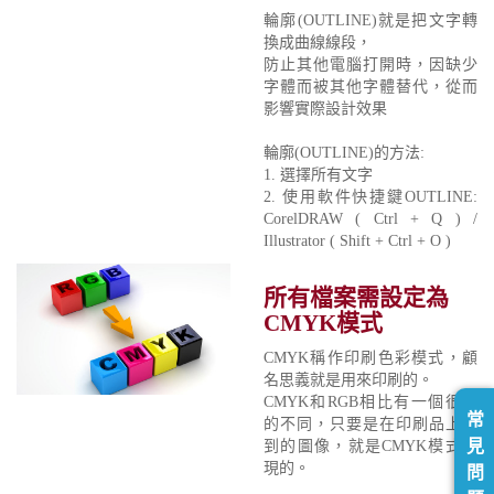
輪廓(OUTLINE)就是把文字轉
換成曲線線段，
防止其他電腦打開時，因缺少
字體而被其他字體替代，從而
影響實際設計效果
輪廓(OUTLINE)的方法:
1. 選擇所有文字
2. 使用軟件快捷鍵OUTLINE:
CorelDRAW ( Ctrl + Q ) /
Illustrator ( Shift + Ctrl + O )
所有檔案需設定為
CMYK模式
CMYK稱作印刷色彩模式，顧
名思義就是用來印刷的。
CMYK和RGB相比有一個很大
常
的不同，只要是在印刷品上看
見
到的圖像，就是CMYK模式表
現的。
問