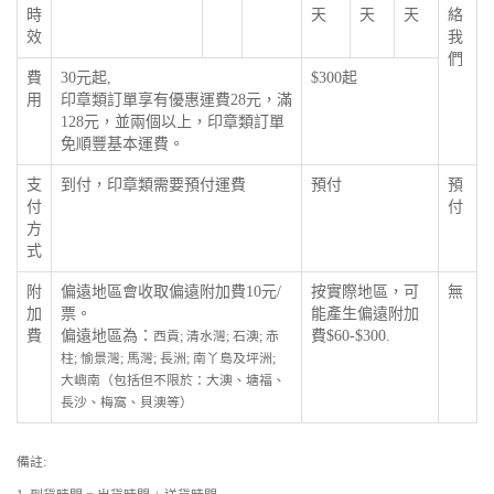
時
天
天
天
絡
效
我
們
費
30元起,
$300起
用
印章類訂單享有優惠運費28元，滿
128元，並兩個以上，印章類訂單
免順豐基本運費。
支
到付，印章類需要預付運費
預付
預
付
付
方
式
附
偏遠地區會收取偏遠附加費10元/
按實際地區，可
無
加
票。
能產生偏遠附加
費
偏遠地區為：
費$60-$300.
西貢; 清水灣; 石澳; 赤
柱; 愉景灣; 馬灣; 長洲; 南丫島及坪洲;
大嶼南（包括但不限於：大澳、塘福、
長沙、梅窩、貝澳等）
備註: