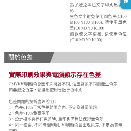
題
為了避免黑色文字印刷出現重
影
黑色文字避免使用四色黑(C100
M100 Y100 K100), 請使用單色
黑(C0 M0 Y0 K100)
如欲使文字更黑, 請使用色值
(C10 M0 Y0 K100)
關於色差
實際印刷效果與電腦顯示存在色差
CMYK印刷顏色會因印刷機器不同, 油墨廠家不同而產生色差.
如要避免色差，請選用使用專版專色印刷.
色差問題的投訴處理說明：
1、色差≤10%正常色差範圍之內, 不定為質量問題.
2、色差>10%免費重印
3、設計檔本身存在色差時, 重印也仍無法保證無色差
4、同一檔案, 不同時間印刷, 印刷顏色會出現色差, 不定為質量
問題.