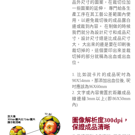
品外尺寸的圖案，在裁切位加
一些圖案的延伸， 專門給各生
產工序在其工藝公差範圍內使
用，以避免裁切後的成品露白
邊或裁到內容。 在制做的時候
我們就分為設計尺寸和成品尺
寸，設計尺寸總是比成品尺寸
大， 大出來的邊是要在印刷後
裁切掉的，這個要印出來並裁
切掉的部分就稱為出血或出血
位。
1. 比如說卡片的成品呎吋為
90X54mm，那添加出血位後, 呎
吋應該為96X60mm
2. 文字或內容需置於距離成品
線邊緣3mm以上(即86X50mm
內)
圖像解析度300dpi，
保證成品清晰