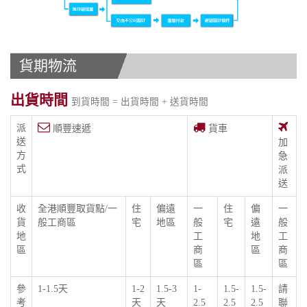
貨期物流
出貨時間
到貨時間 = 出貨時間 + 送貨時間
派
順豐速遞
貨車
送
加
方
急
式
派
送
收
全港順豐取貨點/一
住
偏遠
一
住
偏
一
貨
般工商區
宅
地區
般
宅
遠
般
地
工
地
工
區
商
區
商
區
區
參
1-1.5天
1-2
1.5-3
1-
1.5-
1.5-
請
考
天
天
2.5
2.5
2.5
聯