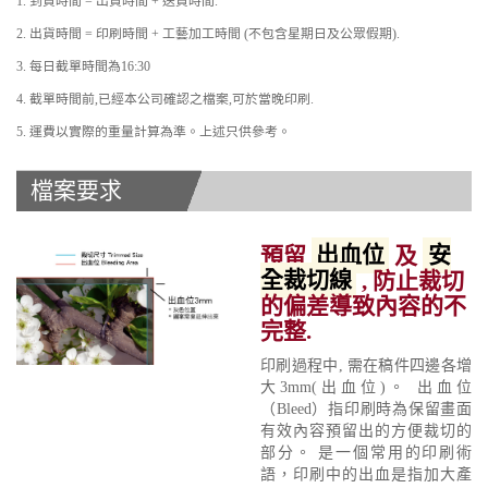
1. 到貨時間 = 出貨時間 + 送貨時間.
2. 出貨時間 = 印刷時間 + 工藝加工時間 (不包含星期日及公眾假期).
3. 每日截單時間為16:30
4. 截單時間前,已經本公司確認之檔案,可於當晚印刷.
5. 運費以實際的重量計算為準。上述只供參考。
檔案要求
預留
出血位
及
安
全裁切線
, 防止裁切
的偏差導致內容的不
完整.
印刷過程中, 需在稿件四邊各增
大3mm(出血位)。 出血位
（Bleed）指印刷時為保留畫面
有效內容預留出的方便裁切的
部分。 是一個常用的印刷術
語，印刷中的出血是指加大產