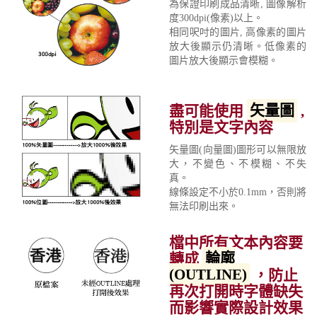
為保證印刷成品清晰, 圖像解析
度300dpi(像素)以上。
相同呎吋的圖片, 高像素的圖片
放大後顯示仍清晰。低像素的
圖片放大後顯示會模糊。
盡可能使用
矢量圖
,
特別是文字內容
矢量圖(向量圖)圖形可以無限放
大，不變色、不模糊、不失
真。
線條設定不小於0.1mm，否則將
無法印刷出來。
檔中所有文本內容要
轉成
輪廓
(OUTLINE)
，防止
再次打開時字體缺失
而影響實際設計效果