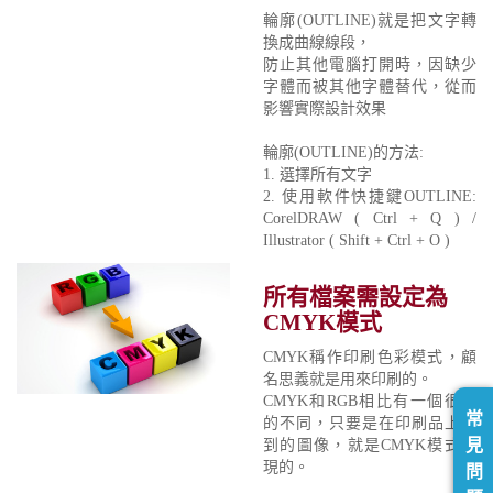
輪廓(OUTLINE)就是把文字轉
換成曲線線段，
防止其他電腦打開時，因缺少
字體而被其他字體替代，從而
影響實際設計效果
輪廓(OUTLINE)的方法:
1. 選擇所有文字
2. 使用軟件快捷鍵OUTLINE:
CorelDRAW ( Ctrl + Q ) /
Illustrator ( Shift + Ctrl + O )
所有檔案需設定為
CMYK模式
CMYK稱作印刷色彩模式，顧
名思義就是用來印刷的。
CMYK和RGB相比有一個很大
常
的不同，只要是在印刷品上看
見
到的圖像，就是CMYK模式表
現的。
問