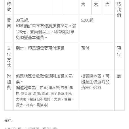
時
天
天
天
絡
效
我
們
費
30元起,
$300起
用
印章類訂單享有優惠運費28元，滿
128元，並兩個以上，印章類訂單
免順豐基本運費。
支
到付，印章類需要預付運費
預付
預
付
付
方
式
附
偏遠地區會收取偏遠附加費10元/
按實際地區，可
無
加
票。
能產生偏遠附加
費
偏遠地區為：
費$60-$300.
西貢; 清水灣; 石澳; 赤
柱; 愉景灣; 馬灣; 長洲; 南丫島及坪洲;
大嶼南（包括但不限於：大澳、塘福、
長沙、梅窩、貝澳等）
備註: