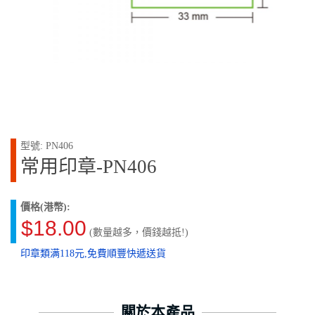
型號: PN406
常用印章-PN406
價格(港幣):
$18.00
(數量越多，價錢越抵!)
印章類满118元,免費順豐快遞送貨
關於本產品