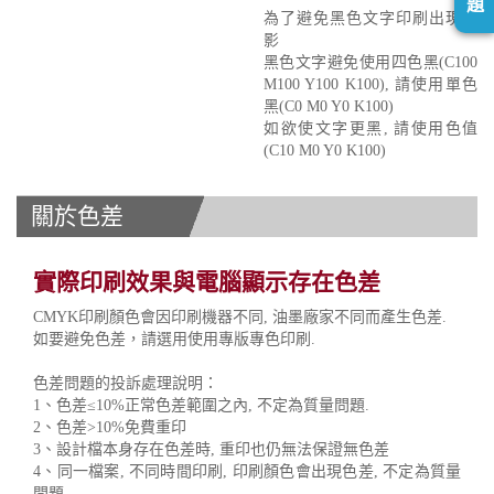
題
為了避免黑色文字印刷出現重
影
黑色文字避免使用四色黑(C100
M100 Y100 K100), 請使用單色
黑(C0 M0 Y0 K100)
如欲使文字更黑, 請使用色值
(C10 M0 Y0 K100)
關於色差
實際印刷效果與電腦顯示存在色差
CMYK印刷顏色會因印刷機器不同, 油墨廠家不同而產生色差.
如要避免色差，請選用使用專版專色印刷.
色差問題的投訴處理說明：
1、色差≤10%正常色差範圍之內, 不定為質量問題.
2、色差>10%免費重印
3、設計檔本身存在色差時, 重印也仍無法保證無色差
4、同一檔案, 不同時間印刷, 印刷顏色會出現色差, 不定為質量
問題.