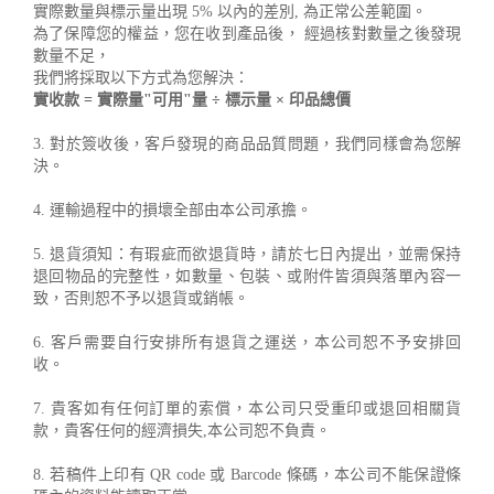
實際數量與標示量出現 5% 以內的差別, 為正常公差範圍。
為了保障您的權益，您在收到產品後， 經過核對數量之後發現
數量不足，
我們將採取以下方式為您解決：
實收款 = 實際量"可用"量 ÷ 標示量 × 印品總價
3. 對於簽收後，客戶發現的商品品質問題，我們同樣會為您解
決。
4. 運輸過程中的損壞全部由本公司承擔。
5. 退貨須知：有瑕疵而欲退貨時，請於七日內提出，並需保持
退回物品的完整性，如數量、包裝、或附件皆須與落單內容一
致，否則恕不予以退貨或銷帳。
6. 客戶需要自行安排所有退貨之運送，本公司恕不予安排回
收。
7. 貴客如有任何訂單的索償，本公司只受重印或退回相關貨
款，貴客任何的經濟損失,本公司恕不負責。
8. 若稿件上印有 QR code 或 Barcode 條碼，本公司不能保證條