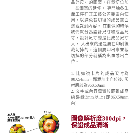
品外尺寸的圖案，在裁切位加
一些圖案的延伸， 專門給各生
產工序在其工藝公差範圍內使
用，以避免裁切後的成品露白
邊或裁到內容。 在制做的時候
我們就分為設計尺寸和成品尺
寸，設計尺寸總是比成品尺寸
大， 大出來的邊是要在印刷後
裁切掉的，這個要印出來並裁
切掉的部分就稱為出血或出血
位。
1. 比如說卡片的成品呎吋為
90X54mm，那添加出血位後, 呎
吋應該為96X60mm
2. 文字或內容需置於距離成品
線邊緣3mm以上(即86X50mm
內)
圖像解析度300dpi，
保證成品清晰