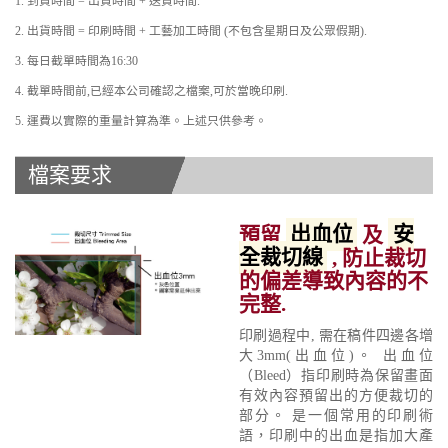
1. 到貨時間 = 出貨時間 + 送貨時間.
2. 出貨時間 = 印刷時間 + 工藝加工時間 (不包含星期日及公眾假期).
3. 每日截單時間為16:30
4. 截單時間前,已經本公司確認之檔案,可於當晚印刷.
5. 運費以實際的重量計算為準。上述只供參考。
檔案要求
預留
出血位
及
安
全裁切線
, 防止裁切
的偏差導致內容的不
完整.
印刷過程中, 需在稿件四邊各增
大3mm(出血位)。 出血位
（Bleed）指印刷時為保留畫面
有效內容預留出的方便裁切的
部分。 是一個常用的印刷術
語，印刷中的出血是指加大產