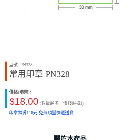
型號: PN328
常用印章-PN328
價格(港幣):
$18.00
(數量越多，價錢越抵!)
印章類满118元,免費順豐快遞送貨
關於本產品