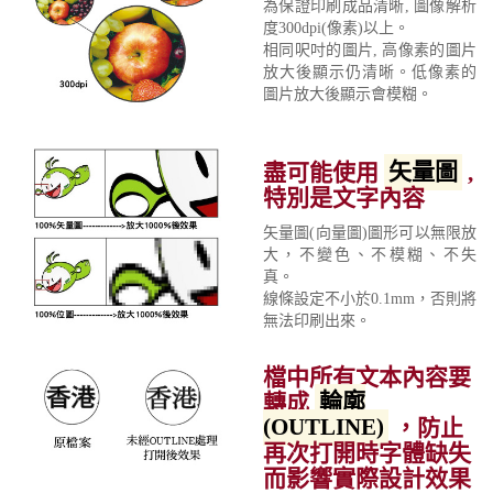
為保證印刷成品清晰, 圖像解析
度300dpi(像素)以上。
相同呎吋的圖片, 高像素的圖片
放大後顯示仍清晰。低像素的
圖片放大後顯示會模糊。
盡可能使用
矢量圖
,
特別是文字內容
矢量圖(向量圖)圖形可以無限放
大，不變色、不模糊、不失
真。
線條設定不小於0.1mm，否則將
無法印刷出來。
檔中所有文本內容要
轉成
輪廓
(OUTLINE)
，防止
再次打開時字體缺失
而影響實際設計效果