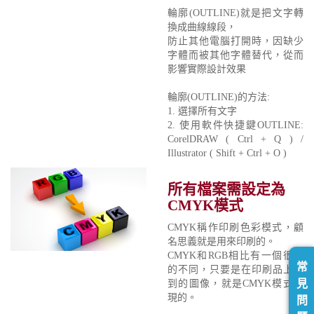
輪廓(OUTLINE)就是把文字轉
換成曲線線段，
防止其他電腦打開時，因缺少
字體而被其他字體替代，從而
影響實際設計效果
輪廓(OUTLINE)的方法:
1. 選擇所有文字
2. 使用軟件快捷鍵OUTLINE:
CorelDRAW ( Ctrl + Q ) /
Illustrator ( Shift + Ctrl + O )
所有檔案需設定為
CMYK模式
CMYK稱作印刷色彩模式，顧
名思義就是用來印刷的。
CMYK和RGB相比有一個很大
常
的不同，只要是在印刷品上看
見
到的圖像，就是CMYK模式表
現的。
問