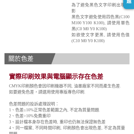
題
為了避免黑色文字印刷出現重
影
黑色文字避免使用四色黑(C100
M100 Y100 K100), 請使用單色
黑(C0 M0 Y0 K100)
如欲使文字更黑, 請使用色值
(C10 M0 Y0 K100)
關於色差
實際印刷效果與電腦顯示存在色差
CMYK印刷顏色會因印刷機器不同, 油墨廠家不同而產生色差.
如要避免色差，請選用使用專版專色印刷.
色差問題的投訴處理說明：
1、色差≤10%正常色差範圍之內, 不定為質量問題.
2、色差>10%免費重印
3、設計檔本身存在色差時, 重印也仍無法保證無色差
4、同一檔案, 不同時間印刷, 印刷顏色會出現色差, 不定為質量
問題.