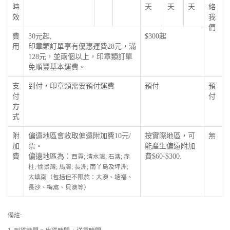
時
天
天
天
絡
效
我
們
費
30元起,
$300起
用
印章類訂單享有優惠運費28元，滿
128元，並兩個以上，印章類訂單
免順豐基本運費。
支
到付，印章類需要預付運費
預付
預
付
付
方
式
附
偏遠地區會收取偏遠附加費10元/
按實際地區，可
無
加
票。
能產生偏遠附加
費
偏遠地區為：
費$60-$300.
西貢; 清水灣; 石澳; 赤
柱; 愉景灣; 馬灣; 長洲; 南丫島及坪洲;
大嶼南（包括但不限於：大澳、塘福、
長沙、梅窩、貝澳等）
備註: