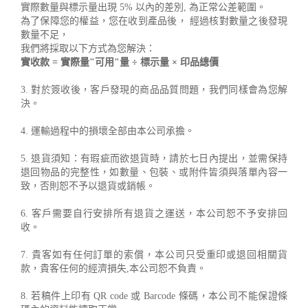
實際數量與標示量出現 5% 以內的差別, 為正常公差範圍。
為了保障您的權益，您在收到產品後， 經過核對數量之後發現
數量不足，
我們將採取以下方式為您解決：
實收款 = 實際量"可用"量 ÷ 標示量 × 印品總價
3. 對於簽收後，客戶發現的商品品質問題，我們同樣會為您解
決。
4. 運輸過程中的損壞全部由本公司承擔。
5. 退貨須知：有瑕疵而欲退貨時，請於七日內提出，並需保持
退回物品的完整性，如數量、包裝、或附件皆須與落單內容一
致，否則恕不予以退貨或銷帳。
6. 客戶需要自行安排所有退貨之運送，本公司恕不予安排回
收。
7. 貴客如有任何訂單的索償，本公司只受重印或退回相關貨
款，貴客任何的經濟損失,本公司恕不負責。
8. 若稿件上印有 QR code 或 Barcode 條碼，本公司不能保證條