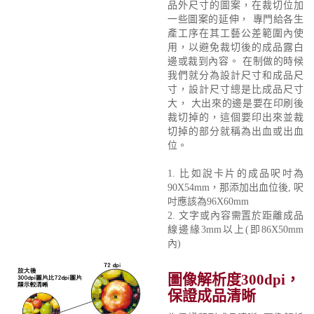
品外尺寸的圖案，在裁切位加
一些圖案的延伸， 專門給各生
產工序在其工藝公差範圍內使
用，以避免裁切後的成品露白
邊或裁到內容。 在制做的時候
我們就分為設計尺寸和成品尺
寸，設計尺寸總是比成品尺寸
大， 大出來的邊是要在印刷後
裁切掉的，這個要印出來並裁
切掉的部分就稱為出血或出血
位。
1. 比如說卡片的成品呎吋為
90X54mm，那添加出血位後, 呎
吋應該為96X60mm
2. 文字或內容需置於距離成品
線邊緣3mm以上(即86X50mm
內)
圖像解析度300dpi，
保證成品清晰