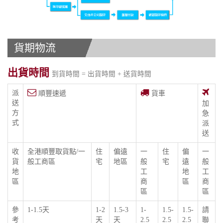
貨期物流
出貨時間
到貨時間 = 出貨時間 + 送貨時間
派
順豐速遞
貨車
送
加
方
急
式
派
送
收
全港順豐取貨點/一
住
偏遠
一
住
偏
一
貨
般工商區
宅
地區
般
宅
遠
般
地
工
地
工
區
商
區
商
區
區
參
1-1.5天
1-2
1.5-3
1-
1.5-
1.5-
請
考
天
天
2.5
2.5
2.5
聯