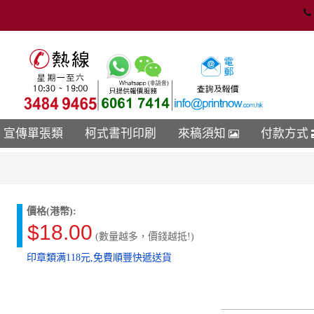
宣傳單張類
柯式書刊印刷
來稿須知
付款方式
價格(港幣):
$18.00
(數量越多，價錢越抵!)
印章類满118元,免費順豐快遞送貨