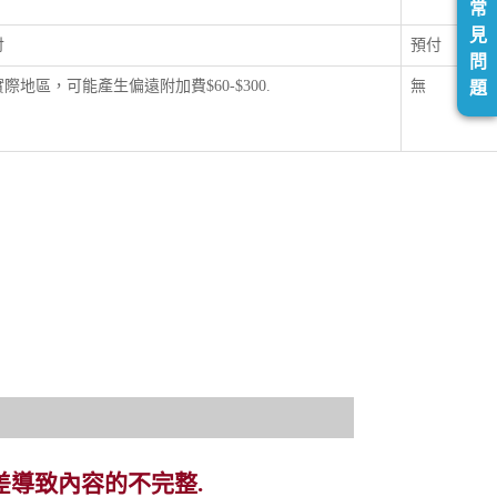
常
見
付
預付
問
際地區，可能產生偏遠附加費$60-$300.
無
題
差導致內容的不完整.