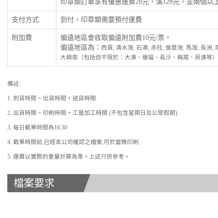
印章類訂單享有優惠運費28元，滿128元，並兩個
支付方式
到付，印章類需要預付運費
附加費
偏遠地區會收取偏遠附加費10元/票。
偏遠地區為：
西貢; 清水灣; 石澳; 赤柱; 愉景灣; 馬灣; 長洲
大嶼南（包括但不限於：大澳、塘福、長沙、梅窩、貝澳等）
備註:
1. 到貨時間 = 出貨時間 + 送貨時間.
2. 出貨時間 = 印刷時間 + 工藝加工時間 (不包含星期日及公眾假期).
3. 每日截單時間為16:30
4. 截單時間前,已經本公司確認之檔案,可於當晚印刷.
5. 運費以實際的重量計算為準。上述只供參考。
檔案要求