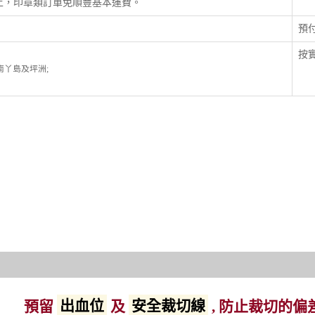
以上，印章類訂單免順豐基本運費。
預
按實
; 南丫島及坪洲;
預留
出血位
及
安全裁切線
, 防止裁切的偏