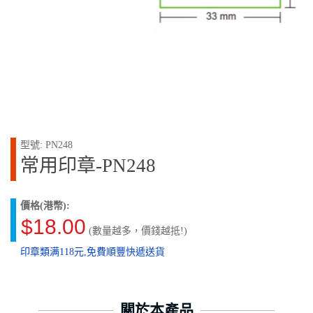
型號: PN248
常用印章-PN248
價格(港幣):
$18.00
(數量越多，價錢越抵!)
印章類满118元,免費順豐快遞送貨
關於本產品