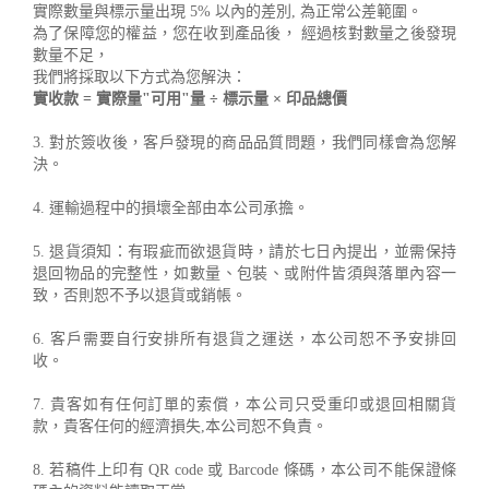
實際數量與標示量出現 5% 以內的差別, 為正常公差範圍。
為了保障您的權益，您在收到產品後， 經過核對數量之後發現
數量不足，
我們將採取以下方式為您解決：
實收款 = 實際量"可用"量 ÷ 標示量 × 印品總價
3. 對於簽收後，客戶發現的商品品質問題，我們同樣會為您解
決。
4. 運輸過程中的損壞全部由本公司承擔。
5. 退貨須知：有瑕疵而欲退貨時，請於七日內提出，並需保持
退回物品的完整性，如數量、包裝、或附件皆須與落單內容一
致，否則恕不予以退貨或銷帳。
6. 客戶需要自行安排所有退貨之運送，本公司恕不予安排回
收。
7. 貴客如有任何訂單的索償，本公司只受重印或退回相關貨
款，貴客任何的經濟損失,本公司恕不負責。
8. 若稿件上印有 QR code 或 Barcode 條碼，本公司不能保證條