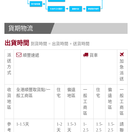
貨期物流
出貨時間
到貨時間 = 出貨時間 + 送貨時間
派
順豐速遞
貨車
送
加
方
急
式
派
送
收
全港順豐取貨點/一
住
偏遠
一
住
偏
一
貨
般工商區
宅
地區
般
宅
遠
般
地
工
地
工
區
商
區
商
區
區
參
1-1.5天
1-2
1.5-3
1-
1.5-
1.5-
請
考
天
天
2.5
2.5
2.5
聯