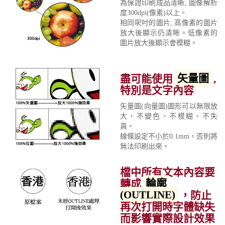
為保證印刷成品清晰, 圖像解析
度300dpi(像素)以上。
相同呎吋的圖片, 高像素的圖片
放大後顯示仍清晰。低像素的
圖片放大後顯示會模糊。
盡可能使用
矢量圖
,
特別是文字內容
矢量圖(向量圖)圖形可以無限放
大，不變色、不模糊、不失
真。
線條設定不小於0.1mm，否則將
無法印刷出來。
檔中所有文本內容要
轉成
輪廓
(OUTLINE)
，防止
再次打開時字體缺失
而影響實際設計效果