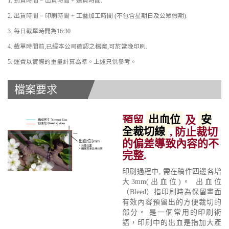
1. 到貨時間 = 出貨時間 + 送貨時間.
2. 出貨時間 = 印刷時間 + 工藝加工時間 (不包含星期日及公眾假期).
3. 每日截單時間為16:30
4. 截單時間前,已經本公司確認之檔案,可於當晚印刷.
5. 運費以實際的重量計算為準。上述只供參考。
檔案要求
預留
出血位
及
安
全裁切線
, 防止裁切
的偏差導致內容的不
完整.
印刷過程中, 需在稿件四邊各增
大3mm(出血位)。 出血位
（Bleed）指印刷時為保留畫面
有效內容預留出的方便裁切的
部分。 是一個常用的印刷術
語，印刷中的出血是指加大產