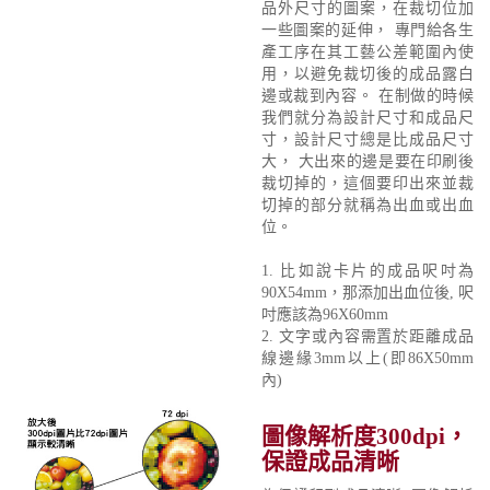
品外尺寸的圖案，在裁切位加
一些圖案的延伸， 專門給各生
產工序在其工藝公差範圍內使
用，以避免裁切後的成品露白
邊或裁到內容。 在制做的時候
我們就分為設計尺寸和成品尺
寸，設計尺寸總是比成品尺寸
大， 大出來的邊是要在印刷後
裁切掉的，這個要印出來並裁
切掉的部分就稱為出血或出血
位。
1. 比如說卡片的成品呎吋為
90X54mm，那添加出血位後, 呎
吋應該為96X60mm
2. 文字或內容需置於距離成品
線邊緣3mm以上(即86X50mm
內)
圖像解析度300dpi，
保證成品清晰