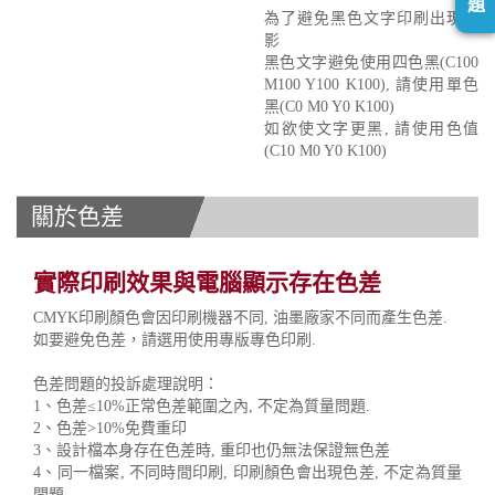
題
為了避免黑色文字印刷出現重
影
黑色文字避免使用四色黑(C100
M100 Y100 K100), 請使用單色
黑(C0 M0 Y0 K100)
如欲使文字更黑, 請使用色值
(C10 M0 Y0 K100)
關於色差
實際印刷效果與電腦顯示存在色差
CMYK印刷顏色會因印刷機器不同, 油墨廠家不同而產生色差.
如要避免色差，請選用使用專版專色印刷.
色差問題的投訴處理說明：
1、色差≤10%正常色差範圍之內, 不定為質量問題.
2、色差>10%免費重印
3、設計檔本身存在色差時, 重印也仍無法保證無色差
4、同一檔案, 不同時間印刷, 印刷顏色會出現色差, 不定為質量
問題.