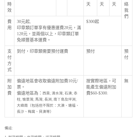
時
天
天
天
絡
效
我
們
費
30元起,
$300起
用
印章類訂單享有優惠運費28元，滿
128元，並兩個以上，印章類訂單
免順豐基本運費。
支
到付，印章類需要預付運費
預付
預
付
付
方
式
附
偏遠地區會收取偏遠附加費10元/
按實際地區，可
無
加
票。
能產生偏遠附加
費
偏遠地區為：
費$60-$300.
西貢; 清水灣; 石澳; 赤
柱; 愉景灣; 馬灣; 長洲; 南丫島及坪洲;
大嶼南（包括但不限於：大澳、塘福、
長沙、梅窩、貝澳等）
備註: