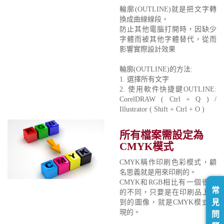
輪廓(OUTLINE)就是把文字轉
換成曲線線段，
防止其他電腦打開時，因缺少
字體而被其他字體替代，從而
影響實際設計效果
輪廓(OUTLINE)的方法:
1. 選擇所有文字
2. 使用軟件快捷鍵OUTLINE:
CorelDRAW ( Ctrl + Q ) /
Illustrator ( Shift + Ctrl + O )
所有檔案需設定為
CMYK模式
CMYK稱作印刷色彩模式，顧
名思義就是用來印刷的。
CMYK和RGB相比有一個很大
常
的不同，只要是在印刷品上看
見
到的圖像，就是CMYK模式表
現的。
問