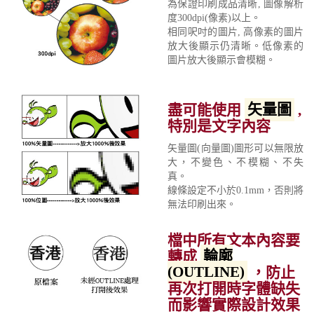
為保證印刷成品清晰, 圖像解析
度300dpi(像素)以上。
相同呎吋的圖片, 高像素的圖片
放大後顯示仍清晰。低像素的
圖片放大後顯示會模糊。
盡可能使用
矢量圖
,
特別是文字內容
矢量圖(向量圖)圖形可以無限放
大，不變色、不模糊、不失
真。
線條設定不小於0.1mm，否則將
無法印刷出來。
檔中所有文本內容要
轉成
輪廓
(OUTLINE)
，防止
再次打開時字體缺失
而影響實際設計效果