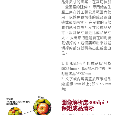
品外尺寸的圖案，在裁切位加
一些圖案的延伸， 專門給各生
產工序在其工藝公差範圍內使
用，以避免裁切後的成品露白
邊或裁到內容。 在制做的時候
我們就分為設計尺寸和成品尺
寸，設計尺寸總是比成品尺寸
大， 大出來的邊是要在印刷後
裁切掉的，這個要印出來並裁
切掉的部分就稱為出血或出血
位。
1. 比如說卡片的成品呎吋為
90X54mm，那添加出血位後, 呎
吋應該為96X60mm
2. 文字或內容需置於距離成品
線邊緣3mm以上(即86X50mm
內)
圖像解析度300dpi，
保證成品清晰