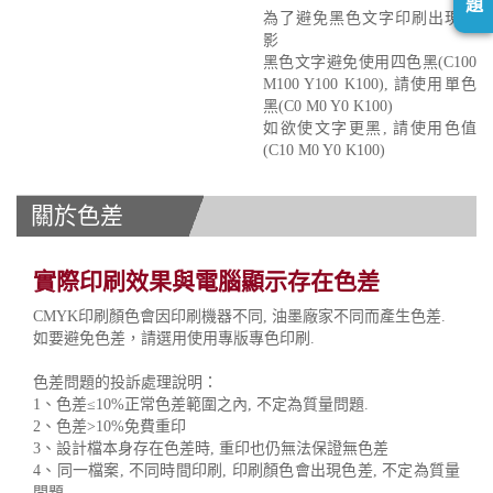
題
為了避免黑色文字印刷出現重
影
黑色文字避免使用四色黑(C100
M100 Y100 K100), 請使用單色
黑(C0 M0 Y0 K100)
如欲使文字更黑, 請使用色值
(C10 M0 Y0 K100)
關於色差
實際印刷效果與電腦顯示存在色差
CMYK印刷顏色會因印刷機器不同, 油墨廠家不同而產生色差.
如要避免色差，請選用使用專版專色印刷.
色差問題的投訴處理說明：
1、色差≤10%正常色差範圍之內, 不定為質量問題.
2、色差>10%免費重印
3、設計檔本身存在色差時, 重印也仍無法保證無色差
4、同一檔案, 不同時間印刷, 印刷顏色會出現色差, 不定為質量
問題.