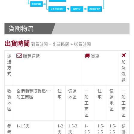
貨期物流
出貨時間
到貨時間 = 出貨時間 + 送貨時間
派
順豐速遞
貨車
送
加
方
急
式
派
送
收
全港順豐取貨點/一
住
偏遠
一
住
偏
一
貨
般工商區
宅
地區
般
宅
遠
般
地
工
地
工
區
商
區
商
區
區
參
1-1.5天
1-2
1.5-3
1-
1.5-
1.5-
請
考
天
天
2.5
2.5
2.5
聯