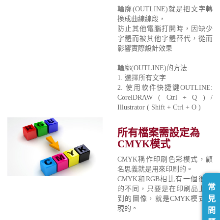
輪廓(OUTLINE)就是把文字轉
換成曲線線段，
防止其他電腦打開時，因缺少
字體而被其他字體替代，從而
影響實際設計效果
輪廓(OUTLINE)的方法:
1. 選擇所有文字
2. 使用軟件快捷鍵OUTLINE:
CorelDRAW ( Ctrl + Q ) /
Illustrator ( Shift + Ctrl + O )
所有檔案需設定為
CMYK模式
CMYK稱作印刷色彩模式，顧
名思義就是用來印刷的。
CMYK和RGB相比有一個很大
常
的不同，只要是在印刷品上看
見
到的圖像，就是CMYK模式表
現的。
問