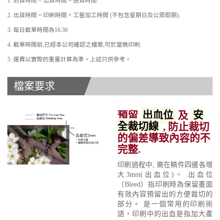
1. 到貨時間 = 出貨時間 + 送貨時間.
2. 出貨時間 = 印刷時間 + 工藝加工時間 (不包含星期日及公眾假期).
3. 每日截單時間為16:30
4. 截單時間前,已經本公司確認之檔案,可於當晚印刷.
5. 運費以實際的重量計算為準。上述只供參考。
檔案要求
預留
出血位
及
安
全裁切線
, 防止裁切
的偏差導致內容的不
完整.
印刷過程中, 需在稿件四邊各增
大3mm(出血位)。 出血位
（Bleed）指印刷時為保留畫面
有效內容預留出的方便裁切的
部分。 是一個常用的印刷術
語，印刷中的出血是指加大產