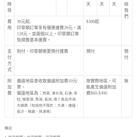
時
天
天
天
絡
效
我
們
費
30元起,
$300起
用
印章類訂單享有優惠運費28元，滿
128元，並兩個以上，印章類訂單
免順豐基本運費。
支
到付，印章類需要預付運費
預付
預
付
付
方
式
附
偏遠地區會收取偏遠附加費10元/
按實際地區，可
無
加
票。
能產生偏遠附加
費
偏遠地區為：
費$60-$300.
西貢; 清水灣; 石澳; 赤
柱; 愉景灣; 馬灣; 長洲; 南丫島及坪洲;
大嶼南（包括但不限於：大澳、塘福、
長沙、梅窩、貝澳等）
備註: