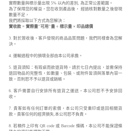
實際數量與標示量出現 5% 以內的差別, 為正常公差範圍。
為了保障您的權益，您在收到產品後， 經過核對數量之後發現
數量不足，
我們將採取以下方式為您解決：
實收款 = 實際量"可用"量 ÷ 標示量 × 印品總價
3. 對於簽收後，客戶發現的商品品質問題，我們同樣會為您解
決。
4. 運輸過程中的損壞全部由本公司承擔。
5. 退貨須知：有瑕疵而欲退貨時，請於七日內提出，並需保持
退回物品的完整性，如數量、包裝、或附件皆須與落單內容一
致，否則恕不予以退貨或銷帳。
6. 客戶需要自行安排所有退貨之運送，本公司恕不予安排回
收。
7. 貴客如有任何訂單的索償，本公司只受重印或退回相關貨
款，貴客任何的經濟損失,本公司恕不負責。
8. 若稿件上印有 QR code 或 Barcode 條碼，本公司不能保證條