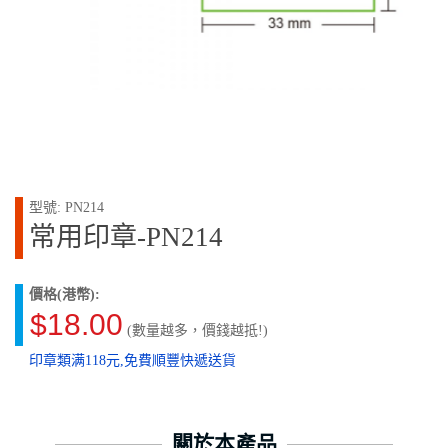
型號: PN214
常用印章-PN214
價格(港幣):
$18.00
(數量越多，價錢越抵!)
印章類满118元,免費順豐快遞送貨
關於本產品