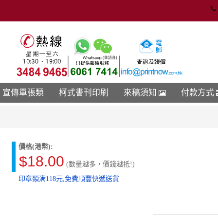
宣傳單張類
柯式書刊印刷
來稿須知
付款方式
價格(港幣):
$18.00
(數量越多，價錢越抵!)
印章類满118元,免費順豐快遞送貨