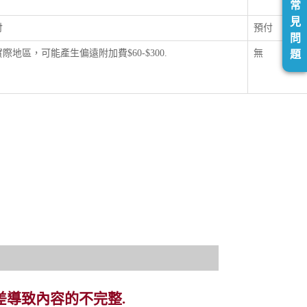
常
見
付
預付
問
際地區，可能產生偏遠附加費$60-$300.
無
題
差導致內容的不完整.