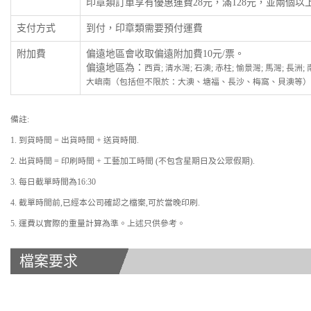
印章類訂單享有優惠運費28元，滿128元，並兩個
支付方式
到付，印章類需要預付運費
附加費
偏遠地區會收取偏遠附加費10元/票。
偏遠地區為：
西貢; 清水灣; 石澳; 赤柱; 愉景灣; 馬灣; 長洲
大嶼南（包括但不限於：大澳、塘福、長沙、梅窩、貝澳等）
備註:
1. 到貨時間 = 出貨時間 + 送貨時間.
2. 出貨時間 = 印刷時間 + 工藝加工時間 (不包含星期日及公眾假期).
3. 每日截單時間為16:30
4. 截單時間前,已經本公司確認之檔案,可於當晚印刷.
5. 運費以實際的重量計算為準。上述只供參考。
檔案要求