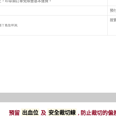
以上，印章類訂單免順豐基本運費。
預
按實
; 南丫島及坪洲;
預留
出血位
及
安全裁切線
, 防止裁切的偏