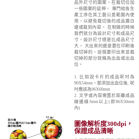
品外尺寸的圖案，在裁切位加
一些圖案的延伸， 專門給各生
產工序在其工藝公差範圍內使
用，以避免裁切後的成品露白
邊或裁到內容。 在制做的時候
我們就分為設計尺寸和成品尺
寸，設計尺寸總是比成品尺寸
大， 大出來的邊是要在印刷後
裁切掉的，這個要印出來並裁
切掉的部分就稱為出血或出血
位。
1. 比如說卡片的成品呎吋為
90X54mm，那添加出血位後, 呎
吋應該為96X60mm
2. 文字或內容需置於距離成品
線邊緣3mm以上(即86X50mm
內)
圖像解析度300dpi，
保證成品清晰