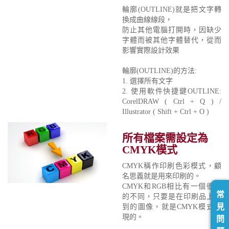
輪廓(OUTLINE)就是把文字轉
換成曲線線段，
防止其他電腦打開時，因缺少
字體而被其他字體替代，從而
影響實際設計效果
輪廓(OUTLINE)的方法:
1. 選擇所有文字
2. 使用軟件快捷鍵OUTLINE:
CorelDRAW ( Ctrl + Q ) /
Illustrator ( Shift + Ctrl + O )
所有檔案需設定為
CMYK模式
CMYK稱作印刷色彩模式，顧
名思義就是用來印刷的。
CMYK和RGB相比有一個很大
常
的不同，只要是在印刷品上看
見
到的圖像，就是CMYK模式表
現的。
問