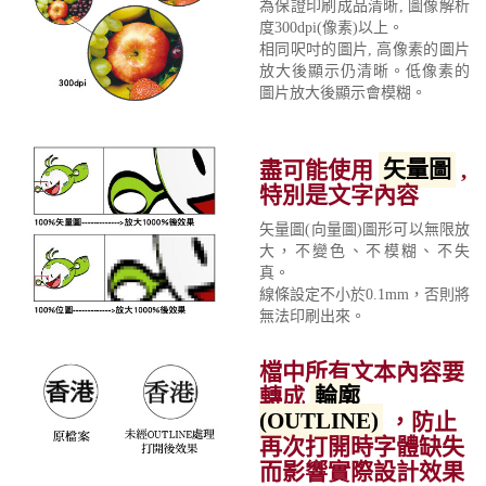
為保證印刷成品清晰, 圖像解析
度300dpi(像素)以上。
相同呎吋的圖片, 高像素的圖片
放大後顯示仍清晰。低像素的
圖片放大後顯示會模糊。
盡可能使用
矢量圖
,
特別是文字內容
矢量圖(向量圖)圖形可以無限放
大，不變色、不模糊、不失
真。
線條設定不小於0.1mm，否則將
無法印刷出來。
檔中所有文本內容要
轉成
輪廓
(OUTLINE)
，防止
再次打開時字體缺失
而影響實際設計效果