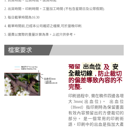
1. 到貨時間 = 出貨時間 + 送貨時間.
2. 出貨時間 = 印刷時間 + 工藝加工時間 (不包含星期日及公眾假期).
3. 每日截單時間為16:30
4. 截單時間前,已經本公司確認之檔案,可於當晚印刷.
5. 運費以實際的重量計算為準。上述只供參考。
檔案要求
預留
出血位
及
安
全裁切線
, 防止裁切
的偏差導致內容的不
完整.
印刷過程中, 需在稿件四邊各增
大3mm(出血位)。 出血位
（Bleed）指印刷時為保留畫面
有效內容預留出的方便裁切的
部分。 是一個常用的印刷術
語，印刷中的出血是指加大產