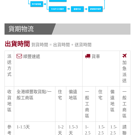
貨期物流
出貨時間
到貨時間 = 出貨時間 + 送貨時間
派
順豐速遞
貨車
送
加
方
急
式
派
送
收
全港順豐取貨點/一
住
偏遠
一
住
偏
一
貨
般工商區
宅
地區
般
宅
遠
般
地
工
地
工
區
商
區
商
區
區
參
1-1.5天
1-2
1.5-3
1-
1.5-
1.5-
請
考
天
天
2.5
2.5
2.5
聯