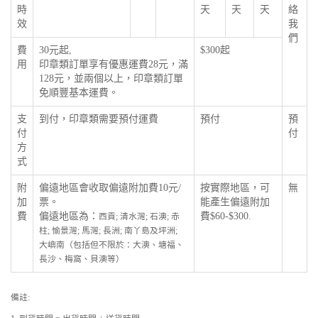
時
天
天
天
絡
效
我
們
費
30元起,
$300起
用
印章類訂單享有優惠運費28元，滿
128元，並兩個以上，印章類訂單
免順豐基本運費。
支
到付，印章類需要預付運費
預付
預
付
付
方
式
附
偏遠地區會收取偏遠附加費10元/
按實際地區，可
無
加
票。
能產生偏遠附加
費
偏遠地區為：
費$60-$300.
西貢; 清水灣; 石澳; 赤
柱; 愉景灣; 馬灣; 長洲; 南丫島及坪洲;
大嶼南（包括但不限於：大澳、塘福、
長沙、梅窩、貝澳等）
備註: