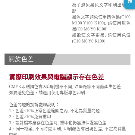
題
為了避免黑色文字印刷出現重
影
黑色文字避免使用四色黑(C100
M100 Y100 K100), 請使用單色
黑(C0 M0 Y0 K100)
如欲使文字更黑, 請使用色值
(C10 M0 Y0 K100)
關於色差
實際印刷效果與電腦顯示存在色差
CMYK印刷顏色會因印刷機器不同, 油墨廠家不同而產生色差.
如要避免色差，請選用使用專版專色印刷.
色差問題的投訴處理說明：
1、色差≤10%正常色差範圍之內, 不定為質量問題.
2、色差>10%免費重印
3、設計檔本身存在色差時, 重印也仍無法保證無色差
4、同一檔案, 不同時間印刷, 印刷顏色會出現色差, 不定為質量
問題.