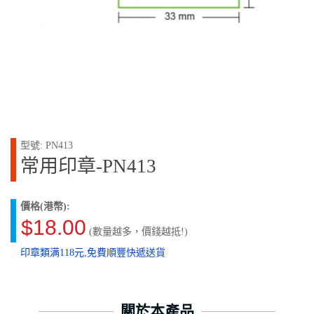
型號: PN413
常用印章-PN413
價格(港幣):
$18.00
(數量越多，價錢越抵!)
印章類满118元,免費順豐快遞送貨
關於本產品