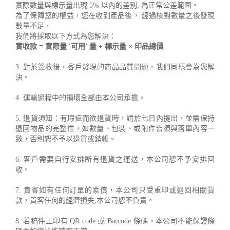
實際數量與標示量出現 5% 以內的差別, 為正常公差範圍。
為了保障您的權益，您在收到產品後， 經過核對數量之後發現
數量不足，
我們將採取以下方式為您解決：
實收款 = 實際量"可用"量 ÷ 標示量 × 印品總價
3. 對於簽收後，客戶發現的商品品質問題，我們同樣會為您解
決。
4. 運輸過程中的損壞全部由本公司承擔。
5. 退貨須知：有瑕疵而欲退貨時，請於七日內提出，並需保持
退回物品的完整性，如數量、包裝、或附件皆須與落單內容一
致，否則恕不予以退貨或銷帳。
6. 客戶需要自行安排所有退貨之運送，本公司恕不予安排回
收。
7. 貴客如有任何訂單的索償，本公司只受重印或退回相關貨
款，貴客任何的經濟損失,本公司恕不負責。
8. 若稿件上印有 QR code 或 Barcode 條碼，本公司不能保證條