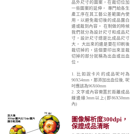
品外尺寸的圖案，在裁切位加
一些圖案的延伸， 專門給各生
產工序在其工藝公差範圍內使
用，以避免裁切後的成品露白
邊或裁到內容。 在制做的時候
我們就分為設計尺寸和成品尺
寸，設計尺寸總是比成品尺寸
大， 大出來的邊是要在印刷後
裁切掉的，這個要印出來並裁
切掉的部分就稱為出血或出血
位。
1. 比如說卡片的成品呎吋為
90X54mm，那添加出血位後, 呎
吋應該為96X60mm
2. 文字或內容需置於距離成品
線邊緣3mm以上(即86X50mm
內)
圖像解析度300dpi，
保證成品清晰