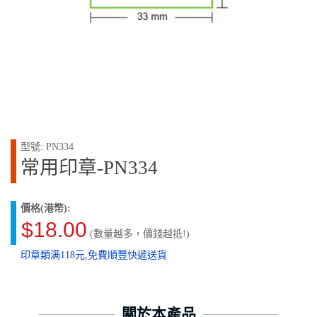
型號: PN334
常用印章-PN334
價格(港幣):
$18.00
(數量越多，價錢越抵!)
印章類满118元,免費順豐快遞送貨
關於本產品