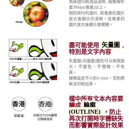
為保證印刷成品清晰, 圖像解析
度300dpi(像素)以上。
相同呎吋的圖片, 高像素的圖片
放大後顯示仍清晰。低像素的
圖片放大後顯示會模糊。
盡可能使用
矢量圖
,
特別是文字內容
矢量圖(向量圖)圖形可以無限放
大，不變色、不模糊、不失
真。
線條設定不小於0.1mm，否則將
無法印刷出來。
檔中所有文本內容要
轉成
輪廓
(OUTLINE)
，防止
再次打開時字體缺失
而影響實際設計效果