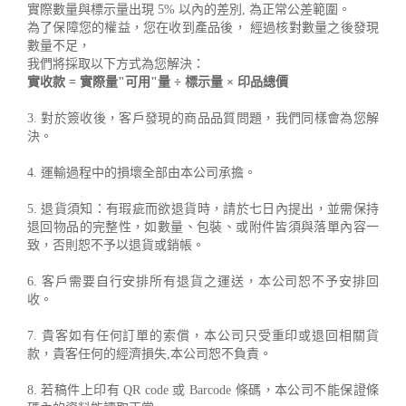
實際數量與標示量出現 5% 以內的差別, 為正常公差範圍。
為了保障您的權益，您在收到產品後， 經過核對數量之後發現
數量不足，
我們將採取以下方式為您解決：
實收款 = 實際量"可用"量 ÷ 標示量 × 印品總價
3. 對於簽收後，客戶發現的商品品質問題，我們同樣會為您解
決。
4. 運輸過程中的損壞全部由本公司承擔。
5. 退貨須知：有瑕疵而欲退貨時，請於七日內提出，並需保持
退回物品的完整性，如數量、包裝、或附件皆須與落單內容一
致，否則恕不予以退貨或銷帳。
6. 客戶需要自行安排所有退貨之運送，本公司恕不予安排回
收。
7. 貴客如有任何訂單的索償，本公司只受重印或退回相關貨
款，貴客任何的經濟損失,本公司恕不負責。
8. 若稿件上印有 QR code 或 Barcode 條碼，本公司不能保證條