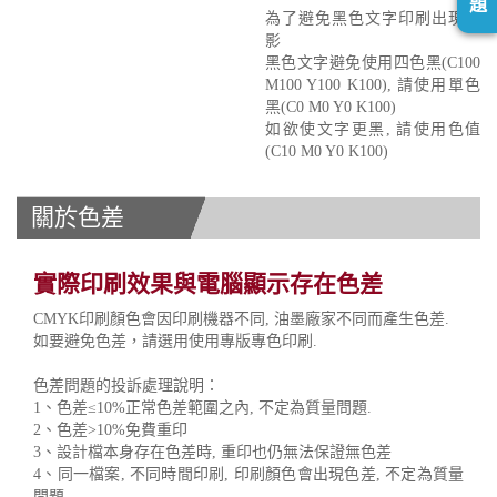
題
為了避免黑色文字印刷出現重
影
黑色文字避免使用四色黑(C100
M100 Y100 K100), 請使用單色
黑(C0 M0 Y0 K100)
如欲使文字更黑, 請使用色值
(C10 M0 Y0 K100)
關於色差
實際印刷效果與電腦顯示存在色差
CMYK印刷顏色會因印刷機器不同, 油墨廠家不同而產生色差.
如要避免色差，請選用使用專版專色印刷.
色差問題的投訴處理說明：
1、色差≤10%正常色差範圍之內, 不定為質量問題.
2、色差>10%免費重印
3、設計檔本身存在色差時, 重印也仍無法保證無色差
4、同一檔案, 不同時間印刷, 印刷顏色會出現色差, 不定為質量
問題.