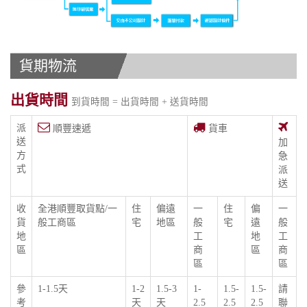
貨期物流
出貨時間
到貨時間 = 出貨時間 + 送貨時間
派
順豐速遞
貨車
送
加
方
急
式
派
送
收
全港順豐取貨點/一
住
偏遠
一
住
偏
一
貨
般工商區
宅
地區
般
宅
遠
般
地
工
地
工
區
商
區
商
區
區
參
1-1.5天
1-2
1.5-3
1-
1.5-
1.5-
請
考
天
天
2.5
2.5
2.5
聯