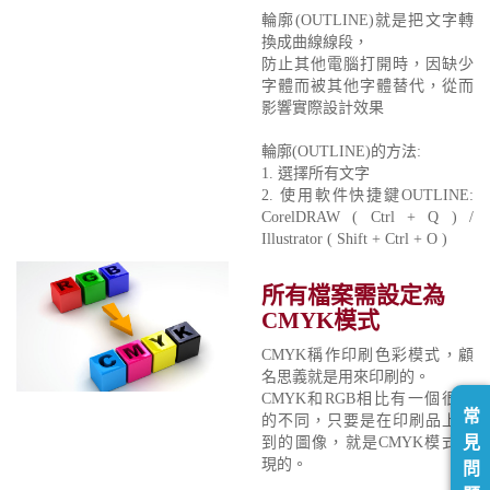
輪廓(OUTLINE)就是把文字轉
換成曲線線段，
防止其他電腦打開時，因缺少
字體而被其他字體替代，從而
影響實際設計效果
輪廓(OUTLINE)的方法:
1. 選擇所有文字
2. 使用軟件快捷鍵OUTLINE:
CorelDRAW ( Ctrl + Q ) /
Illustrator ( Shift + Ctrl + O )
所有檔案需設定為
CMYK模式
CMYK稱作印刷色彩模式，顧
名思義就是用來印刷的。
CMYK和RGB相比有一個很大
常
的不同，只要是在印刷品上看
見
到的圖像，就是CMYK模式表
現的。
問