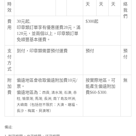
時
天
天
天
絡
效
我
們
費
30元起,
$300起
用
印章類訂單享有優惠運費28元，滿
128元，並兩個以上，印章類訂單
免順豐基本運費。
支
到付，印章類需要預付運費
預付
預
付
付
方
式
附
偏遠地區會收取偏遠附加費10元/
按實際地區，可
無
加
票。
能產生偏遠附加
費
偏遠地區為：
費$60-$300.
西貢; 清水灣; 石澳; 赤
柱; 愉景灣; 馬灣; 長洲; 南丫島及坪洲;
大嶼南（包括但不限於：大澳、塘福、
長沙、梅窩、貝澳等）
備註: