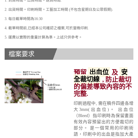
1. 到貨時間 = 出貨時間 + 送貨時間.
2. 出貨時間 = 印刷時間 + 工藝加工時間 (不包含星期日及公眾假期).
3. 每日截單時間為16:30
4. 截單時間前,已經本公司確認之檔案,可於當晚印刷.
5. 運費以實際的重量計算為準。上述只供參考。
檔案要求
預留
出血位
及
安
全裁切線
, 防止裁切
的偏差導致內容的不
完整.
印刷過程中, 需在稿件四邊各增
大3mm(出血位)。 出血位
（Bleed）指印刷時為保留畫面
有效內容預留出的方便裁切的
部分。 是一個常用的印刷術
語，印刷中的出血是指加大產