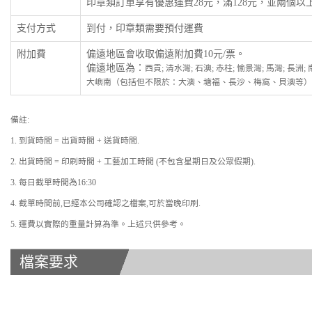
印章類訂單享有優惠運費28元，滿128元，並兩個
支付方式
到付，印章類需要預付運費
附加費
偏遠地區會收取偏遠附加費10元/票。
偏遠地區為：
西貢; 清水灣; 石澳; 赤柱; 愉景灣; 馬灣; 長洲
大嶼南（包括但不限於：大澳、塘福、長沙、梅窩、貝澳等）
備註:
1. 到貨時間 = 出貨時間 + 送貨時間.
2. 出貨時間 = 印刷時間 + 工藝加工時間 (不包含星期日及公眾假期).
3. 每日截單時間為16:30
4. 截單時間前,已經本公司確認之檔案,可於當晚印刷.
5. 運費以實際的重量計算為準。上述只供參考。
檔案要求