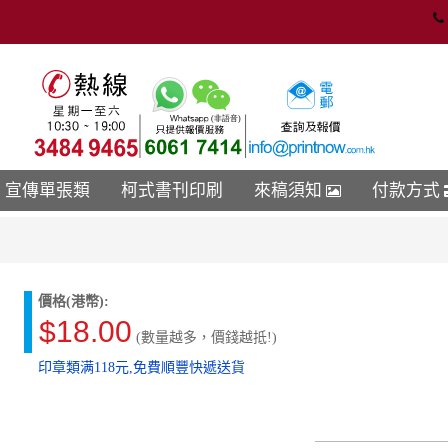
宣傳單張類
柯式書刊印刷
來稿須知
付款方式
價格(港幣):
$18.00
(數量越多，價錢越抵!)
印章類满118元,免費順豐快遞送貨