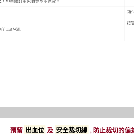
以上，印章類訂單免順豐基本運費。
預
按實
; 南丫島及坪洲;
預留
出血位
及
安全裁切線
, 防止裁切的偏