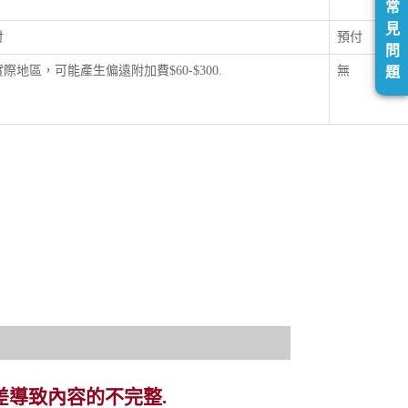
常
見
付
預付
問
際地區，可能產生偏遠附加費$60-$300.
無
題
差導致內容的不完整.