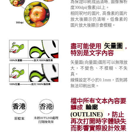
為保證印刷成品清晰, 圖像解析
度300dpi(像素)以上。
相同呎吋的圖片, 高像素的圖片
放大後顯示仍清晰。低像素的
圖片放大後顯示會模糊。
盡可能使用
矢量圖
,
特別是文字內容
矢量圖(向量圖)圖形可以無限放
大，不變色、不模糊、不失
真。
線條設定不小於0.1mm，否則將
無法印刷出來。
檔中所有文本內容要
轉成
輪廓
(OUTLINE)
，防止
再次打開時字體缺失
而影響實際設計效果