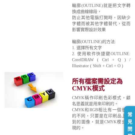
輪廓(OUTLINE)就是把文字轉
換成曲線線段，
防止其他電腦打開時，因缺少
字體而被其他字體替代，從而
影響實際設計效果
輪廓(OUTLINE)的方法:
1. 選擇所有文字
2. 使用軟件快捷鍵OUTLINE:
CorelDRAW ( Ctrl + Q ) /
Illustrator ( Shift + Ctrl + O )
所有檔案需設定為
CMYK模式
CMYK稱作印刷色彩模式，顧
名思義就是用來印刷的。
CMYK和RGB相比有一個很大
常
的不同，只要是在印刷品上看
見
到的圖像，就是CMYK模式表
現的。
問