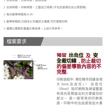
1. 到貨時間 = 出貨時間 + 送貨時間.
2. 出貨時間 = 印刷時間 + 工藝加工時間 (不包含星期日及公眾假期).
3. 每日截單時間為16:30
4. 截單時間前,已經本公司確認之檔案,可於當晚印刷.
5. 運費以實際的重量計算為準。上述只供參考。
檔案要求
預留
出血位
及
安
全裁切線
, 防止裁切
的偏差導致內容的不
完整.
印刷過程中, 需在稿件四邊各增
大3mm(出血位)。 出血位
（Bleed）指印刷時為保留畫面
有效內容預留出的方便裁切的
部分。 是一個常用的印刷術
語，印刷中的出血是指加大產