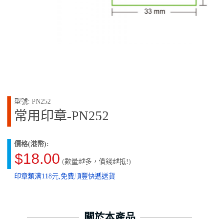
型號: PN252
常用印章-PN252
價格(港幣):
$18.00
(數量越多，價錢越抵!)
印章類满118元,免費順豐快遞送貨
關於本產品