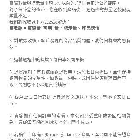
實際數量與標示量出現 5% 以內的差別, 為正常公差範圍。
為了保障您的權益，您在收到產品後， 經過核對數量之後發現
數量不足，
我們將採取以下方式為您解決：
實收款 = 實際量"可用"量 ÷ 標示量 × 印品總價
3. 對於簽收後，客戶發現的商品品質問題，我們同樣會為您解
決。
4. 運輸過程中的損壞全部由本公司承擔。
5. 退貨須知：有瑕疵而欲退貨時，請於七日內提出，並需保持
退回物品的完整性，如數量、包裝、或附件皆須與落單內容一
致，否則恕不予以退貨或銷帳。
6. 客戶需要自行安排所有退貨之運送，本公司恕不予安排回
收。
7. 貴客如有任何訂單的索償，本公司只受重印或退回相關貨
款，貴客任何的經濟損失,本公司恕不負責。
8. 若稿件上印有 QR code 或 Barcode 條碼，本公司不能保證條