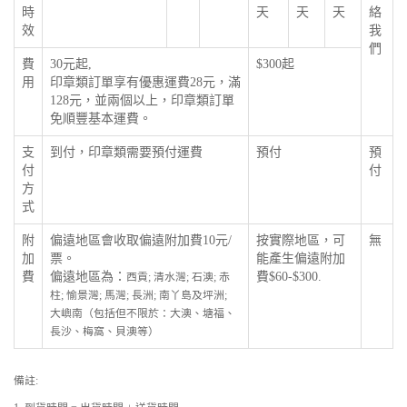
時
天
天
天
絡
效
我
們
費
30元起,
$300起
用
印章類訂單享有優惠運費28元，滿
128元，並兩個以上，印章類訂單
免順豐基本運費。
支
到付，印章類需要預付運費
預付
預
付
付
方
式
附
偏遠地區會收取偏遠附加費10元/
按實際地區，可
無
加
票。
能產生偏遠附加
費
偏遠地區為：
費$60-$300.
西貢; 清水灣; 石澳; 赤
柱; 愉景灣; 馬灣; 長洲; 南丫島及坪洲;
大嶼南（包括但不限於：大澳、塘福、
長沙、梅窩、貝澳等）
備註: