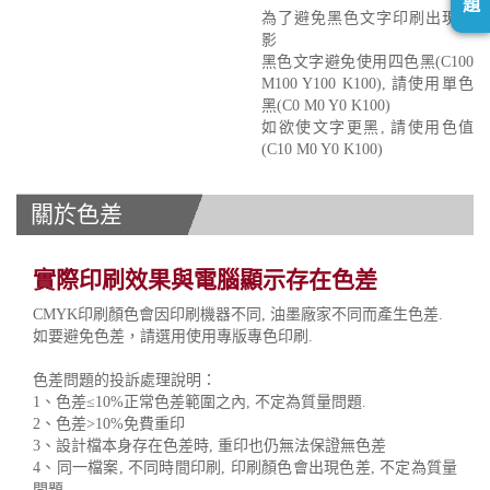
題
為了避免黑色文字印刷出現重
影
黑色文字避免使用四色黑(C100
M100 Y100 K100), 請使用單色
黑(C0 M0 Y0 K100)
如欲使文字更黑, 請使用色值
(C10 M0 Y0 K100)
關於色差
實際印刷效果與電腦顯示存在色差
CMYK印刷顏色會因印刷機器不同, 油墨廠家不同而產生色差.
如要避免色差，請選用使用專版專色印刷.
色差問題的投訴處理說明：
1、色差≤10%正常色差範圍之內, 不定為質量問題.
2、色差>10%免費重印
3、設計檔本身存在色差時, 重印也仍無法保證無色差
4、同一檔案, 不同時間印刷, 印刷顏色會出現色差, 不定為質量
問題.