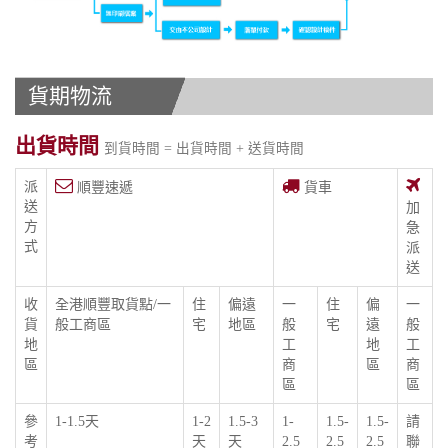
貨期物流
出貨時間
到貨時間 = 出貨時間 + 送貨時間
派
順豐速遞
貨車
送
加
方
急
式
派
送
收
全港順豐取貨點/一
住
偏遠
一
住
偏
一
貨
般工商區
宅
地區
般
宅
遠
般
地
工
地
工
區
商
區
商
區
區
參
1-1.5天
1-2
1.5-3
1-
1.5-
1.5-
請
考
天
天
2.5
2.5
2.5
聯