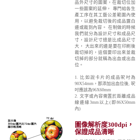
品外尺寸的圖案，在裁切位加
一些圖案的延伸， 專門給各生
產工序在其工藝公差範圍內使
用，以避免裁切後的成品露白
邊或裁到內容。 在制做的時候
我們就分為設計尺寸和成品尺
寸，設計尺寸總是比成品尺寸
大， 大出來的邊是要在印刷後
裁切掉的，這個要印出來並裁
切掉的部分就稱為出血或出血
位。
1. 比如說卡片的成品呎吋為
90X54mm，那添加出血位後, 呎
吋應該為96X60mm
2. 文字或內容需置於距離成品
線邊緣3mm以上(即86X50mm
內)
圖像解析度300dpi，
保證成品清晰