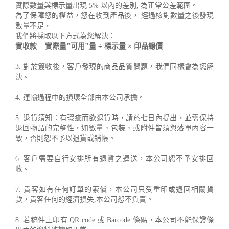
實際數量與標示量出現 5% 以內的差別, 為正常公差範圍。
為了保障您的權益，您在收到產品後， 經過核對數量之後發現
數量不足，
我們將採取以下方式為您解決：
實收款 = 實際量"可用"量 ÷ 標示量 × 印品總價
3. 對於簽收後，客戶發現的商品品質問題，我們同樣會為您解
決。
4. 運輸過程中的損壞全部由本公司承擔。
5. 退貨須知：有瑕疵而欲退貨時，請於七日內提出，並需保持
退回物品的完整性，如數量、包裝、或附件皆須與落單內容一
致，否則恕不予以退貨或銷帳。
6. 客戶需要自行安排所有退貨之運送，本公司恕不予安排回
收。
7. 貴客如有任何訂單的索償，本公司只受重印或退回相關貨
款，貴客任何的經濟損失,本公司恕不負責。
8. 若稿件上印有 QR code 或 Barcode 條碼，本公司不能保證條