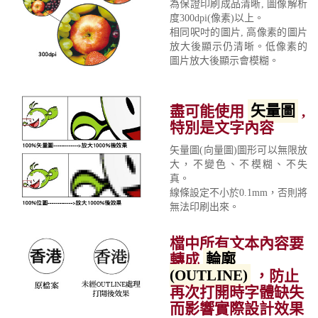
為保證印刷成品清晰, 圖像解析
度300dpi(像素)以上。
相同呎吋的圖片, 高像素的圖片
放大後顯示仍清晰。低像素的
圖片放大後顯示會模糊。
盡可能使用
矢量圖
,
特別是文字內容
矢量圖(向量圖)圖形可以無限放
大，不變色、不模糊、不失
真。
線條設定不小於0.1mm，否則將
無法印刷出來。
檔中所有文本內容要
轉成
輪廓
(OUTLINE)
，防止
再次打開時字體缺失
而影響實際設計效果