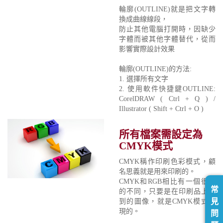
輪廓(OUTLINE)就是把文字轉
換成曲線線段，
防止其他電腦打開時，因缺少
字體而被其他字體替代，從而
影響實際設計效果
輪廓(OUTLINE)的方法:
1. 選擇所有文字
2. 使用軟件快捷鍵OUTLINE:
CorelDRAW ( Ctrl + Q ) /
Illustrator ( Shift + Ctrl + O )
所有檔案需設定為
CMYK模式
CMYK稱作印刷色彩模式，顧
名思義就是用來印刷的。
CMYK和RGB相比有一個很大
常
的不同，只要是在印刷品上看
見
到的圖像，就是CMYK模式表
現的。
問