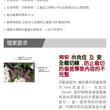
1. 到貨時間 = 出貨時間 + 送貨時間.
2. 出貨時間 = 印刷時間 + 工藝加工時間 (不包含星期日及公眾假期).
3. 每日截單時間為16:30
4. 截單時間前,已經本公司確認之檔案,可於當晚印刷.
5. 運費以實際的重量計算為準。上述只供參考。
檔案要求
預留
出血位
及
安
全裁切線
, 防止裁切
的偏差導致內容的不
完整.
印刷過程中, 需在稿件四邊各增
大3mm(出血位)。 出血位
（Bleed）指印刷時為保留畫面
有效內容預留出的方便裁切的
部分。 是一個常用的印刷術
語，印刷中的出血是指加大產