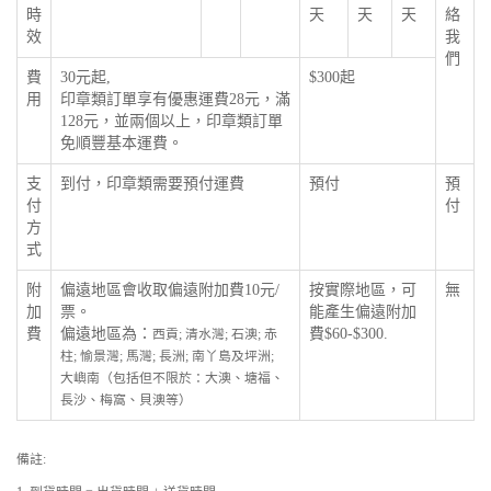
時
天
天
天
絡
效
我
們
費
30元起,
$300起
用
印章類訂單享有優惠運費28元，滿
128元，並兩個以上，印章類訂單
免順豐基本運費。
支
到付，印章類需要預付運費
預付
預
付
付
方
式
附
偏遠地區會收取偏遠附加費10元/
按實際地區，可
無
加
票。
能產生偏遠附加
費
偏遠地區為：
費$60-$300.
西貢; 清水灣; 石澳; 赤
柱; 愉景灣; 馬灣; 長洲; 南丫島及坪洲;
大嶼南（包括但不限於：大澳、塘福、
長沙、梅窩、貝澳等）
備註: