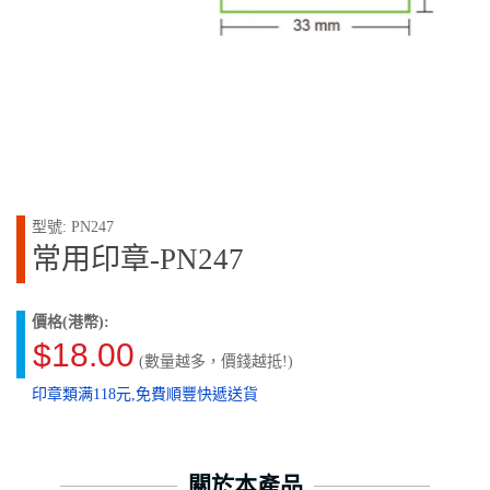
型號: PN247
常用印章-PN247
價格(港幣):
$18.00
(數量越多，價錢越抵!)
印章類满118元,免費順豐快遞送貨
關於本產品