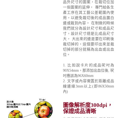
品外尺寸的圖案，在裁切位加
一些圖案的延伸， 專門給各生
產工序在其工藝公差範圍內使
用，以避免裁切後的成品露白
邊或裁到內容。 在制做的時候
我們就分為設計尺寸和成品尺
寸，設計尺寸總是比成品尺寸
大， 大出來的邊是要在印刷後
裁切掉的，這個要印出來並裁
切掉的部分就稱為出血或出血
位。
1. 比如說卡片的成品呎吋為
90X54mm，那添加出血位後, 呎
吋應該為96X60mm
2. 文字或內容需置於距離成品
線邊緣3mm以上(即86X50mm
內)
圖像解析度300dpi，
保證成品清晰