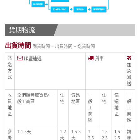
貨期物流
出貨時間
到貨時間 = 出貨時間 + 送貨時間
派
順豐速遞
貨車
送
加
方
急
式
派
送
收
全港順豐取貨點/一
住
偏遠
一
住
偏
一
貨
般工商區
宅
地區
般
宅
遠
般
地
工
地
工
區
商
區
商
區
區
參
1-1.5天
1-2
1.5-3
1-
1.5-
1.5-
請
考
天
天
2.5
2.5
2.5
聯