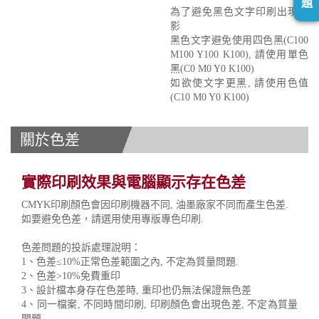
題
為了避免黑色文字印刷出現重
影
黑色文字避免使用四色黑(C100
M100 Y100 K100), 請使用單色
黑(C0 M0 Y0 K100)
如欲使文字更黑, 請使用色值
(C10 M0 Y0 K100)
關於色差
實際印刷效果與電腦顯示存在色差
CMYK印刷顏色會因印刷機器不同, 油墨廠家不同而產生色差.
如要避免色差，請選用使用專版專色印刷.
色差問題的投訴處理說明：
1、色差≤10%正常色差範圍之內, 不定為質量問題.
2、色差>10%免費重印
3、設計檔本身存在色差時, 重印也仍無法保證無色差
4、同一檔案, 不同時間印刷, 印刷顏色會出現色差, 不定為質量
問題.