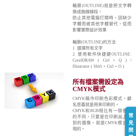
輪廓(OUTLINE)就是把文字轉
換成曲線線段，
防止其他電腦打開時，因缺少
字體而被其他字體替代，從而
影響實際設計效果
輪廓(OUTLINE)的方法:
1. 選擇所有文字
2. 使用軟件快捷鍵OUTLINE:
CorelDRAW ( Ctrl + Q ) /
Illustrator ( Shift + Ctrl + O )
所有檔案需設定為
CMYK模式
CMYK稱作印刷色彩模式，顧
名思義就是用來印刷的。
CMYK和RGB相比有一個很大
常
的不同，只要是在印刷品上看
見
到的圖像，就是CMYK模式表
現的。
問