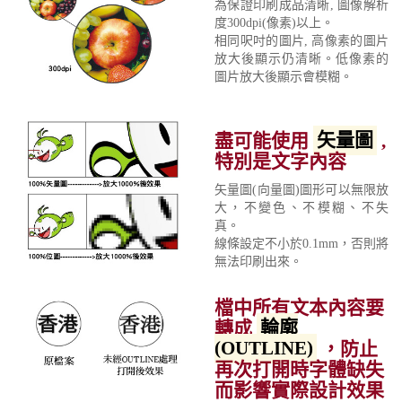
為保證印刷成品清晰, 圖像解析
度300dpi(像素)以上。
相同呎吋的圖片, 高像素的圖片
放大後顯示仍清晰。低像素的
圖片放大後顯示會模糊。
盡可能使用
矢量圖
,
特別是文字內容
矢量圖(向量圖)圖形可以無限放
大，不變色、不模糊、不失
真。
線條設定不小於0.1mm，否則將
無法印刷出來。
檔中所有文本內容要
轉成
輪廓
(OUTLINE)
，防止
再次打開時字體缺失
而影響實際設計效果