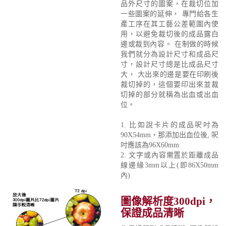
品外尺寸的圖案，在裁切位加
一些圖案的延伸， 專門給各生
產工序在其工藝公差範圍內使
用，以避免裁切後的成品露白
邊或裁到內容。 在制做的時候
我們就分為設計尺寸和成品尺
寸，設計尺寸總是比成品尺寸
大， 大出來的邊是要在印刷後
裁切掉的，這個要印出來並裁
切掉的部分就稱為出血或出血
位。
1. 比如說卡片的成品呎吋為
90X54mm，那添加出血位後, 呎
吋應該為96X60mm
2. 文字或內容需置於距離成品
線邊緣3mm以上(即86X50mm
內)
圖像解析度300dpi，
保證成品清晰