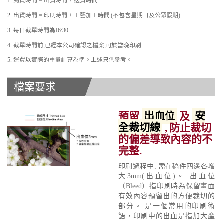
1. 到貨時間 = 出貨時間 + 送貨時間.
2. 出貨時間 = 印刷時間 + 工藝加工時間 (不包含星期日及公眾假期).
3. 每日截單時間為16:30
4. 截單時間前,已經本公司確認之檔案,可於當晚印刷.
5. 運費以實際的重量計算為準。上述只供參考。
檔案要求
預留
出血位
及
安
全裁切線
, 防止裁切
的偏差導致內容的不
完整.
印刷過程中, 需在稿件四邊各增
大3mm(出血位)。 出血位
（Bleed）指印刷時為保留畫面
有效內容預留出的方便裁切的
部分。 是一個常用的印刷術
語，印刷中的出血是指加大產