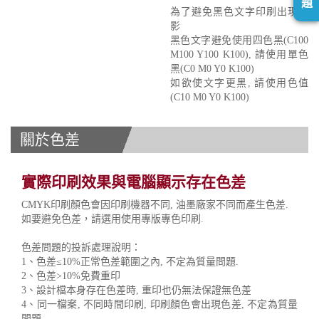
題
為了避免黑色文字印刷出現重
影
黑色文字避免使用四色黑(C100
M100 Y100 K100), 請使用單色
黑(C0 M0 Y0 K100)
如欲使文字更黑, 請使用色值
(C10 M0 Y0 K100)
關於色差
實際印刷效果與電腦顯示存在色差
CMYK印刷顏色會因印刷機器不同, 油墨廠家不同而產生色差.
如要避免色差，請選用使用專版專色印刷.
色差問題的投訴處理說明：
1、色差≤10%正常色差範圍之內, 不定為質量問題.
2、色差>10%免費重印
3、設計檔本身存在色差時, 重印也仍無法保證無色差
4、同一檔案, 不同時間印刷, 印刷顏色會出現色差, 不定為質量
問題.