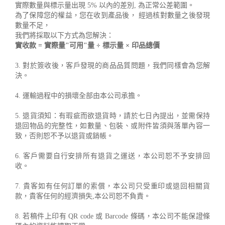
實際數量與標示量出現 5% 以內的差別, 為正常公差範圍。
為了保障您的權益，您在收到產品後， 經過核對數量之後發現
數量不足，
我們將採取以下方式為您解決：
實收款 = 實際量"可用"量 ÷ 標示量 × 印品總價
3. 對於簽收後，客戶發現的商品品質問題，我們同樣會為您解
決。
4. 運輸過程中的損壞全部由本公司承擔。
5. 退貨須知：有瑕疵而欲退貨時，請於七日內提出，並需保持
退回物品的完整性，如數量、包裝、或附件皆須與落單內容一
致，否則恕不予以退貨或銷帳。
6. 客戶需要自行安排所有退貨之運送，本公司恕不予安排回
收。
7. 貴客如有任何訂單的索償，本公司只受重印或退回相關貨
款，貴客任何的經濟損失,本公司恕不負責。
8. 若稿件上印有 QR code 或 Barcode 條碼，本公司不能保證條