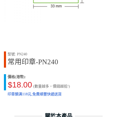
型號: PN240
常用印章-PN240
價格(港幣):
$18.00
(數量越多，價錢越抵!)
印章類满118元,免費順豐快遞送貨
關於本產品