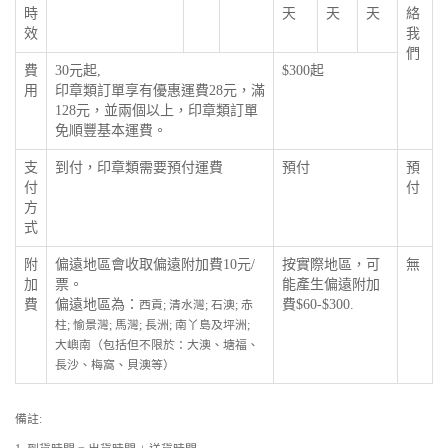
時
天
天
天
絡
效
我
們
費
30元起,
$300起
用
印章類訂單享有優惠運費28元，滿
128元，並兩個以上，印章類訂單
免順豐基本運費。
支
到付，印章類需要預付運費
預付
預
付
付
方
式
附
偏遠地區會收取偏遠附加費10元/
按實際地區，可
無
加
票。
能產生偏遠附加
費
偏遠地區為：
費$60-$300.
西貢; 清水灣; 石澳; 赤
柱; 愉景灣; 馬灣; 長洲; 南丫島及坪洲;
大嶼南（包括但不限於：大澳、塘福、
長沙、梅窩、貝澳等）
備註: