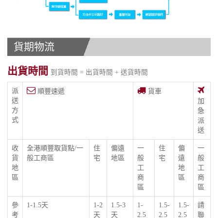
貨期物流
出貨時間
到貨時間 = 出貨時間 + 送貨時間
派
順豐速遞
貨車
送
加
方
急
式
派
送
收
全港順豐取貨點/一
住
偏遠
一
住
偏
一
貨
般工商區
宅
地區
般
宅
遠
般
地
工
地
工
區
商
區
商
區
區
參
1-1.5天
1-2
1.5-3
1-
1.5-
1.5-
請
考
天
天
2.5
2.5
2.5
聯