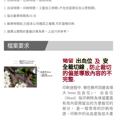
1. 到貨時間 = 出貨時間 + 送貨時間.
2. 出貨時間 = 印刷時間 + 工藝加工時間 (不包含星期日及公眾假期).
3. 每日截單時間為16:30
4. 截單時間前,已經本公司確認之檔案,可於當晚印刷.
5. 運費以實際的重量計算為準。上述只供參考。
檔案要求
預留
出血位
及
安
全裁切線
, 防止裁切
的偏差導致內容的不
完整.
印刷過程中, 需在稿件四邊各增
大3mm(出血位)。 出血位
（Bleed）指印刷時為保留畫面
有效內容預留出的方便裁切的
部分。 是一個常用的印刷術
語，印刷中的出血是指加大產