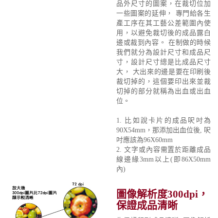
品外尺寸的圖案，在裁切位加
一些圖案的延伸， 專門給各生
產工序在其工藝公差範圍內使
用，以避免裁切後的成品露白
邊或裁到內容。 在制做的時候
我們就分為設計尺寸和成品尺
寸，設計尺寸總是比成品尺寸
大， 大出來的邊是要在印刷後
裁切掉的，這個要印出來並裁
切掉的部分就稱為出血或出血
位。
1. 比如說卡片的成品呎吋為
90X54mm，那添加出血位後, 呎
吋應該為96X60mm
2. 文字或內容需置於距離成品
線邊緣3mm以上(即86X50mm
內)
圖像解析度300dpi，
保證成品清晰