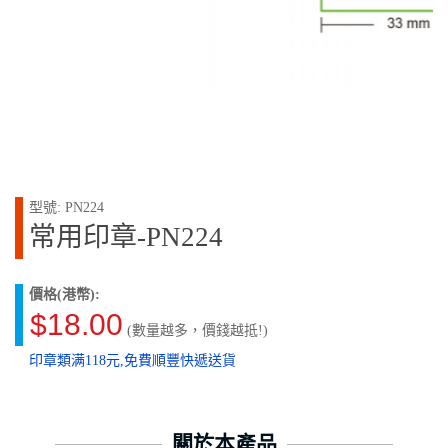
型號: PN224
常用印章-PN224
價格(港幣):
$18.00
(數量越多，價錢越抵!)
印章類满118元,免費順豐快遞送貨
關於本產品