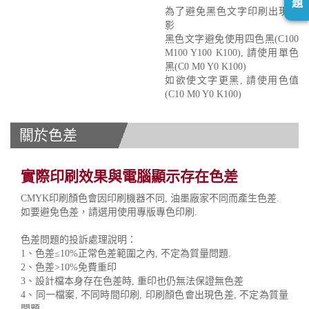
題
為了避免黑色文字印刷出現重
影
黑色文字避免使用四色黑(C100
M100 Y100 K100), 請使用單色
黑(C0 M0 Y0 K100)
如欲使文字更黑, 請使用色值
(C10 M0 Y0 K100)
關於色差
實際印刷效果與電腦顯示存在色差
CMYK印刷顏色會因印刷機器不同, 油墨廠家不同而產生色差.
如要避免色差，請選用使用專版專色印刷.
色差問題的投訴處理說明：
1、色差≤10%正常色差範圍之內, 不定為質量問題.
2、色差>10%免費重印
3、設計檔本身存在色差時, 重印也仍無法保證無色差
4、同一檔案, 不同時間印刷, 印刷顏色會出現色差, 不定為質量
問題.