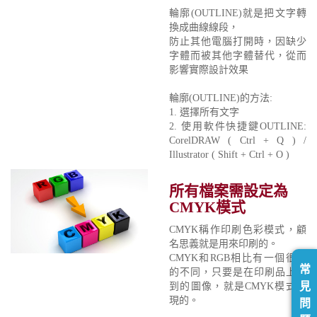
輪廓(OUTLINE)就是把文字轉
換成曲線線段，
防止其他電腦打開時，因缺少
字體而被其他字體替代，從而
影響實際設計效果
輪廓(OUTLINE)的方法:
1. 選擇所有文字
2. 使用軟件快捷鍵OUTLINE:
CorelDRAW ( Ctrl + Q ) /
Illustrator ( Shift + Ctrl + O )
所有檔案需設定為
CMYK模式
CMYK稱作印刷色彩模式，顧
名思義就是用來印刷的。
CMYK和RGB相比有一個很大
常
的不同，只要是在印刷品上看
見
到的圖像，就是CMYK模式表
現的。
問