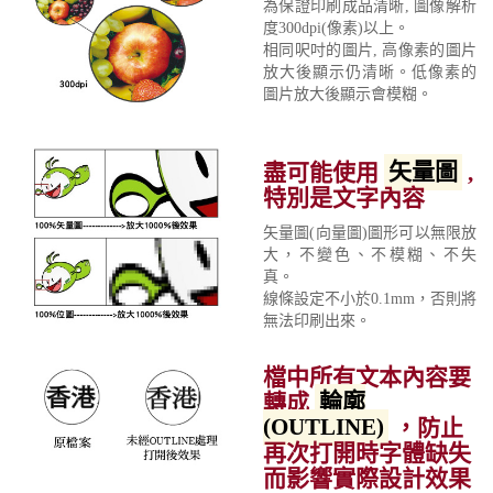
為保證印刷成品清晰, 圖像解析
度300dpi(像素)以上。
相同呎吋的圖片, 高像素的圖片
放大後顯示仍清晰。低像素的
圖片放大後顯示會模糊。
盡可能使用
矢量圖
,
特別是文字內容
矢量圖(向量圖)圖形可以無限放
大，不變色、不模糊、不失
真。
線條設定不小於0.1mm，否則將
無法印刷出來。
檔中所有文本內容要
轉成
輪廓
(OUTLINE)
，防止
再次打開時字體缺失
而影響實際設計效果