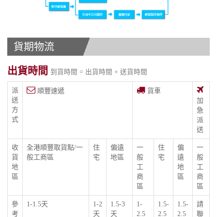
貨期物流
出貨時間
到貨時間 = 出貨時間 + 送貨時間
派
順豐速遞
貨車
送
加
方
急
式
派
送
收
全港順豐取貨點/一
住
偏遠
一
住
偏
一
貨
般工商區
宅
地區
般
宅
遠
般
地
工
地
工
區
商
區
商
區
區
參
1-1.5天
1-2
1.5-3
1-
1.5-
1.5-
請
考
天
天
2.5
2.5
2.5
聯