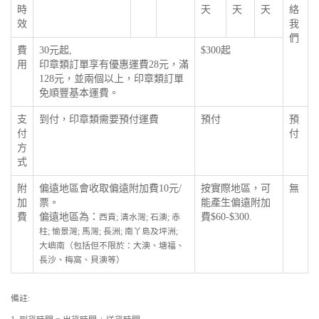
時
天
天
天
絡
效
我
們
費
30元起,
$300起
用
印章類訂單享有優惠運費28元，滿
128元，並兩個以上，印章類訂單
免順豐基本運費。
支
到付，印章類需要預付運費
預付
預
付
付
方
式
附
偏遠地區會收取偏遠附加費10元/
按實際地區，可
無
加
票。
能產生偏遠附加
費
偏遠地區為：
費$60-$300.
西貢; 清水灣; 石澳; 赤
柱; 愉景灣; 馬灣; 長洲; 南丫島及坪洲;
大嶼南（包括但不限於：大澳、塘福、
長沙、梅窩、貝澳等）
備註: