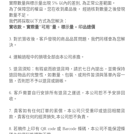
實際數量與標示量出現 5% 以內的差別, 為正常公差範圍。
為了保障您的權益，您在收到產品後， 經過核對數量之後發現
數量不足，
我們將採取以下方式為您解決：
實收款 = 實際量"可用"量 ÷ 標示量 × 印品總價
3. 對於簽收後，客戶發現的商品品質問題，我們同樣會為您解
決。
4. 運輸過程中的損壞全部由本公司承擔。
5. 退貨須知：有瑕疵而欲退貨時，請於七日內提出，並需保持
退回物品的完整性，如數量、包裝、或附件皆須與落單內容一
致，否則恕不予以退貨或銷帳。
6. 客戶需要自行安排所有退貨之運送，本公司恕不予安排回
收。
7. 貴客如有任何訂單的索償，本公司只受重印或退回相關貨
款，貴客任何的經濟損失,本公司恕不負責。
8. 若稿件上印有 QR code 或 Barcode 條碼，本公司不能保證條