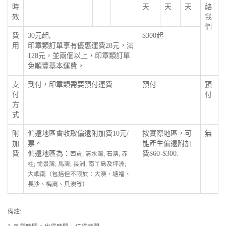
時
天
天
天
絡
效
我
們
費
30元起,
$300起
用
印章類訂單享有優惠運費28元，滿
128元，並兩個以上，印章類訂單
免順豐基本運費。
支
到付，印章類需要預付運費
預付
預
付
付
方
式
附
偏遠地區會收取偏遠附加費10元/
按實際地區，可
無
加
票。
能產生偏遠附加
費
偏遠地區為：
費$60-$300.
西貢; 清水灣; 石澳; 赤
柱; 愉景灣; 馬灣; 長洲; 南丫島及坪洲;
大嶼南（包括但不限於：大澳、塘福、
長沙、梅窩、貝澳等）
備註: