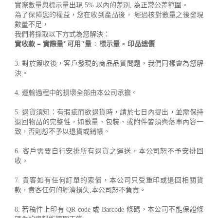
實際數量與標示量出現 5% 以內的差別, 為正常公差範圍。
為了保障您的權益，您在收到產品後， 經過核對數量之後發現
數量不足，
我們將採取以下方式為您解決：
實收款 = 實際量"可用"量 ÷ 標示量 × 印品總價
3. 對於簽收後，客戶發現的商品品質問題，我們同樣會為您解
決。
4. 運輸過程中的損壞全部由本公司承擔。
5. 退貨須知：有瑕疵而欲退貨時，請於七日內提出，並需保持
退回物品的完整性，如數量、包裝、或附件皆須與落單內容一
致，否則恕不予以退貨或銷帳。
6. 客戶需要自行安排所有退貨之運送，本公司恕不予安排回
收。
7. 貴客如有任何訂單的索償，本公司只受重印或退回相關貨
款，貴客任何的經濟損失,本公司恕不負責。
8. 若稿件上印有 QR code 或 Barcode 條碼，本公司不能保證條