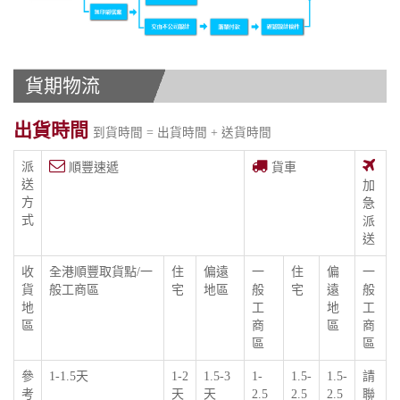
貨期物流
出貨時間
到貨時間 = 出貨時間 + 送貨時間
派
順豐速遞
貨車
送
加
方
急
式
派
送
收
全港順豐取貨點/一
住
偏遠
一
住
偏
一
貨
般工商區
宅
地區
般
宅
遠
般
地
工
地
工
區
商
區
商
區
區
參
1-1.5天
1-2
1.5-3
1-
1.5-
1.5-
請
考
天
天
2.5
2.5
2.5
聯