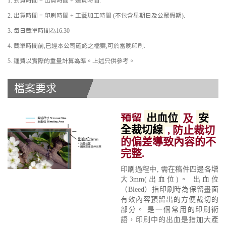
1. 到貨時間 = 出貨時間 + 送貨時間.
2. 出貨時間 = 印刷時間 + 工藝加工時間 (不包含星期日及公眾假期).
3. 每日截單時間為16:30
4. 截單時間前,已經本公司確認之檔案,可於當晚印刷.
5. 運費以實際的重量計算為準。上述只供參考。
檔案要求
預留
出血位
及
安
全裁切線
, 防止裁切
的偏差導致內容的不
完整.
印刷過程中, 需在稿件四邊各增
大3mm(出血位)。 出血位
（Bleed）指印刷時為保留畫面
有效內容預留出的方便裁切的
部分。 是一個常用的印刷術
語，印刷中的出血是指加大產