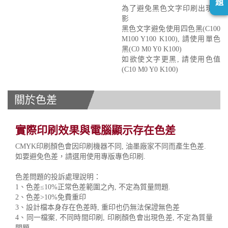
題
為了避免黑色文字印刷出現重
影
黑色文字避免使用四色黑(C100
M100 Y100 K100), 請使用單色
黑(C0 M0 Y0 K100)
如欲使文字更黑, 請使用色值
(C10 M0 Y0 K100)
關於色差
實際印刷效果與電腦顯示存在色差
CMYK印刷顏色會因印刷機器不同, 油墨廠家不同而產生色差.
如要避免色差，請選用使用專版專色印刷.
色差問題的投訴處理說明：
1、色差≤10%正常色差範圍之內, 不定為質量問題.
2、色差>10%免費重印
3、設計檔本身存在色差時, 重印也仍無法保證無色差
4、同一檔案, 不同時間印刷, 印刷顏色會出現色差, 不定為質量
問題.