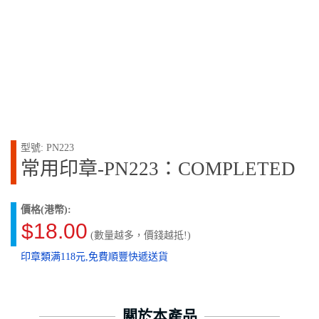
型號: PN223
常用印章-PN223：COMPLETED
價格(港幣):
$18.00
(數量越多，價錢越抵!)
印章類满118元,免費順豐快遞送貨
關於本產品