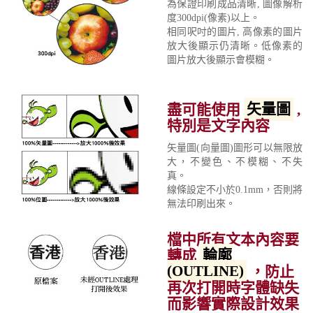
為保證印刷成品清晰, 圖像解析
度300dpi(像素)以上。
相同呎吋的圖片, 高像素的圖片
放大後顯示仍清晰。低像素的
圖片放大後顯示會模糊。
盡可能使用
矢量圖
,
特別是文字內容
矢量圖(向量圖)圖形可以無限放
大，不變色、不模糊、不失
真。
線條設定不小於0.1mm，否則將
無法印刷出來。
檔中所有文本內容要
轉成
輪廓
(OUTLINE)
，防止
再次打開時字體缺失
而影響實際設計效果