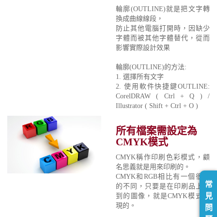
輪廓(OUTLINE)就是把文字轉
換成曲線線段，
防止其他電腦打開時，因缺少
字體而被其他字體替代，從而
影響實際設計效果
輪廓(OUTLINE)的方法:
1. 選擇所有文字
2. 使用軟件快捷鍵OUTLINE:
CorelDRAW ( Ctrl + Q ) /
Illustrator ( Shift + Ctrl + O )
所有檔案需設定為
CMYK模式
CMYK稱作印刷色彩模式，顧
名思義就是用來印刷的。
CMYK和RGB相比有一個很大
常
的不同，只要是在印刷品上看
見
到的圖像，就是CMYK模式表
現的。
問