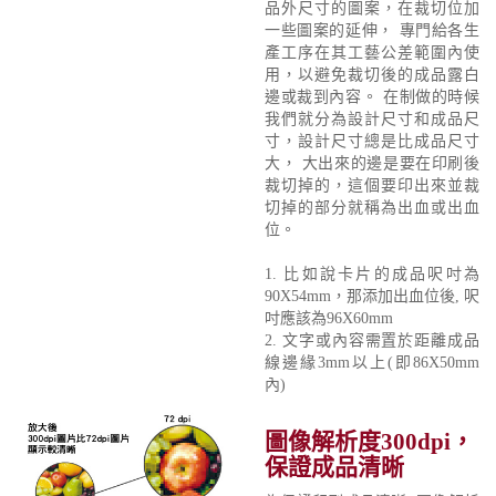
品外尺寸的圖案，在裁切位加
一些圖案的延伸， 專門給各生
產工序在其工藝公差範圍內使
用，以避免裁切後的成品露白
邊或裁到內容。 在制做的時候
我們就分為設計尺寸和成品尺
寸，設計尺寸總是比成品尺寸
大， 大出來的邊是要在印刷後
裁切掉的，這個要印出來並裁
切掉的部分就稱為出血或出血
位。
1. 比如說卡片的成品呎吋為
90X54mm，那添加出血位後, 呎
吋應該為96X60mm
2. 文字或內容需置於距離成品
線邊緣3mm以上(即86X50mm
內)
圖像解析度300dpi，
保證成品清晰