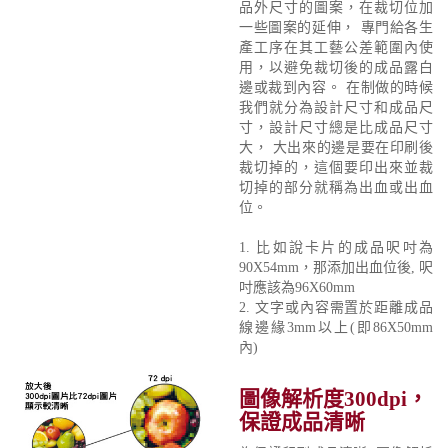
品外尺寸的圖案，在裁切位加
一些圖案的延伸， 專門給各生
產工序在其工藝公差範圍內使
用，以避免裁切後的成品露白
邊或裁到內容。 在制做的時候
我們就分為設計尺寸和成品尺
寸，設計尺寸總是比成品尺寸
大， 大出來的邊是要在印刷後
裁切掉的，這個要印出來並裁
切掉的部分就稱為出血或出血
位。
1. 比如說卡片的成品呎吋為
90X54mm，那添加出血位後, 呎
吋應該為96X60mm
2. 文字或內容需置於距離成品
線邊緣3mm以上(即86X50mm
內)
圖像解析度300dpi，
保證成品清晰