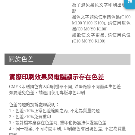
題
為了避免黑色文字印刷出現重
影
黑色文字避免使用四色黑(C100
M100 Y100 K100), 請使用單色
黑(C0 M0 Y0 K100)
如欲使文字更黑, 請使用色值
(C10 M0 Y0 K100)
關於色差
實際印刷效果與電腦顯示存在色差
CMYK印刷顏色會因印刷機器不同, 油墨廠家不同而產生色差.
如要避免色差，請選用使用專版專色印刷.
色差問題的投訴處理說明：
1、色差≤10%正常色差範圍之內, 不定為質量問題.
2、色差>10%免費重印
3、設計檔本身存在色差時, 重印也仍無法保證無色差
4、同一檔案, 不同時間印刷, 印刷顏色會出現色差, 不定為質量
問題.