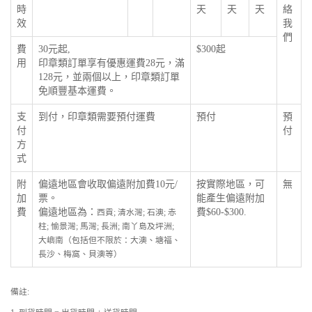
時
天
天
天
絡
效
我
們
費
30元起,
$300起
用
印章類訂單享有優惠運費28元，滿
128元，並兩個以上，印章類訂單
免順豐基本運費。
支
到付，印章類需要預付運費
預付
預
付
付
方
式
附
偏遠地區會收取偏遠附加費10元/
按實際地區，可
無
加
票。
能產生偏遠附加
費
偏遠地區為：
費$60-$300.
西貢; 清水灣; 石澳; 赤
柱; 愉景灣; 馬灣; 長洲; 南丫島及坪洲;
大嶼南（包括但不限於：大澳、塘福、
長沙、梅窩、貝澳等）
備註: