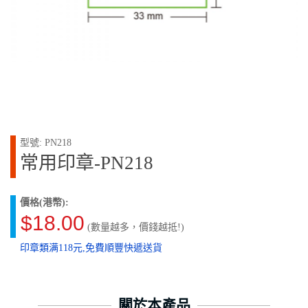
型號: PN218
常用印章-PN218
價格(港幣):
$18.00
(數量越多，價錢越抵!)
印章類满118元,免費順豐快遞送貨
關於本產品