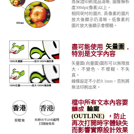
為保證印刷成品清晰, 圖像解析
度300dpi(像素)以上。
相同呎吋的圖片, 高像素的圖片
放大後顯示仍清晰。低像素的
圖片放大後顯示會模糊。
盡可能使用
矢量圖
,
特別是文字內容
矢量圖(向量圖)圖形可以無限放
大，不變色、不模糊、不失
真。
線條設定不小於0.1mm，否則將
無法印刷出來。
檔中所有文本內容要
轉成
輪廓
(OUTLINE)
，防止
再次打開時字體缺失
而影響實際設計效果