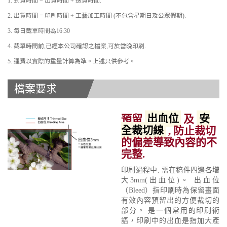
1. 到貨時間 = 出貨時間 + 送貨時間.
2. 出貨時間 = 印刷時間 + 工藝加工時間 (不包含星期日及公眾假期).
3. 每日截單時間為16:30
4. 截單時間前,已經本公司確認之檔案,可於當晚印刷.
5. 運費以實際的重量計算為準。上述只供參考。
檔案要求
預留
出血位
及
安
全裁切線
, 防止裁切
的偏差導致內容的不
完整.
印刷過程中, 需在稿件四邊各增
大3mm(出血位)。 出血位
（Bleed）指印刷時為保留畫面
有效內容預留出的方便裁切的
部分。 是一個常用的印刷術
語，印刷中的出血是指加大產