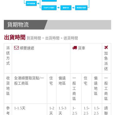
貨期物流
出貨時間
到貨時間 = 出貨時間 + 送貨時間
派
順豐速遞
貨車
送
加
方
急
式
派
送
收
全港順豐取貨點/一
住
偏遠
一
住
偏
一
貨
般工商區
宅
地區
般
宅
遠
般
地
工
地
工
區
商
區
商
區
區
參
1-1.5天
1-2
1.5-3
1-
1.5-
1.5-
請
考
天
天
2.5
2.5
2.5
聯