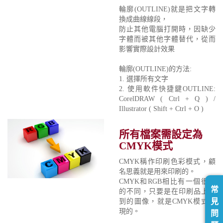
輪廓(OUTLINE)就是把文字轉
換成曲線線段，
防止其他電腦打開時，因缺少
字體而被其他字體替代，從而
影響實際設計效果
輪廓(OUTLINE)的方法:
1. 選擇所有文字
2. 使用軟件快捷鍵OUTLINE:
CorelDRAW ( Ctrl + Q ) /
Illustrator ( Shift + Ctrl + O )
所有檔案需設定為
CMYK模式
CMYK稱作印刷色彩模式，顧
名思義就是用來印刷的。
CMYK和RGB相比有一個很大
常
的不同，只要是在印刷品上看
見
到的圖像，就是CMYK模式表
現的。
問