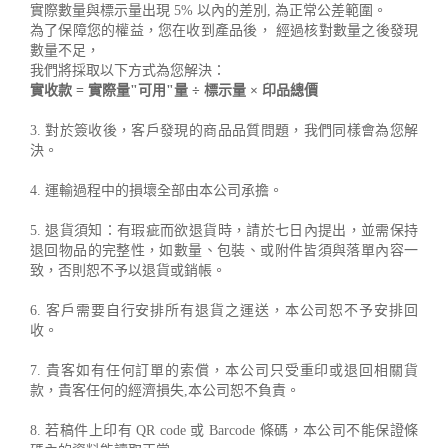
實際數量與標示量出現 5% 以內的差別, 為正常公差範圍。
為了保障您的權益，您在收到產品後， 經過核對數量之後發現
數量不足，
我們將採取以下方式為您解決：
實收款 = 實際量"可用"量 ÷ 標示量 × 印品總價
3. 對於簽收後，客戶發現的商品品質問題，我們同樣會為您解
決。
4. 運輸過程中的損壞全部由本公司承擔。
5. 退貨須知：有瑕疵而欲退貨時，請於七日內提出，並需保持
退回物品的完整性，如數量、包裝、或附件皆須與落單內容一
致，否則恕不予以退貨或銷帳。
6. 客戶需要自行安排所有退貨之運送，本公司恕不予安排回
收。
7. 貴客如有任何訂單的索償，本公司只受重印或退回相關貨
款，貴客任何的經濟損失,本公司恕不負責。
8. 若稿件上印有 QR code 或 Barcode 條碼，本公司不能保證條