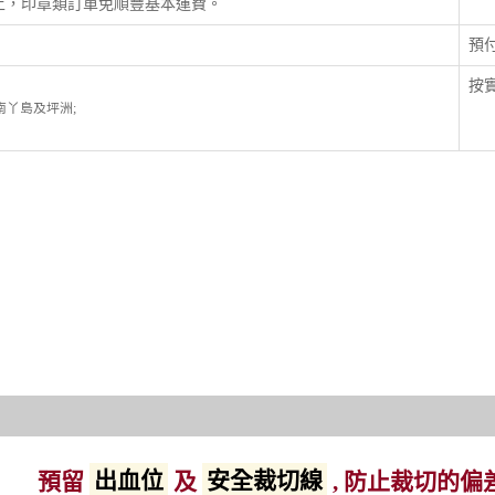
以上，印章類訂單免順豐基本運費。
預
按實
; 南丫島及坪洲;
預留
出血位
及
安全裁切線
, 防止裁切的偏