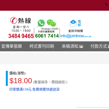
宣傳單張類
柯式書刊印刷
來稿須知
付款方式
價格(港幣):
$18.00
(數量越多，價錢越抵!)
印章類满118元,免費順豐快遞送貨