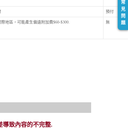
常
見
付
預付
問
際地區，可能產生偏遠附加費$60-$300.
無
題
差導致內容的不完整.