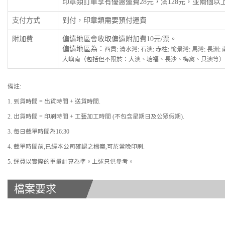
印章類訂單享有優惠運費28元，滿128元，並兩個
支付方式
到付，印章類需要預付運費
附加費
偏遠地區會收取偏遠附加費10元/票。
偏遠地區為：
西貢; 清水灣; 石澳; 赤柱; 愉景灣; 馬灣; 長洲
大嶼南（包括但不限於：大澳、塘福、長沙、梅窩、貝澳等）
備註:
1. 到貨時間 = 出貨時間 + 送貨時間.
2. 出貨時間 = 印刷時間 + 工藝加工時間 (不包含星期日及公眾假期).
3. 每日截單時間為16:30
4. 截單時間前,已經本公司確認之檔案,可於當晚印刷.
5. 運費以實際的重量計算為準。上述只供參考。
檔案要求