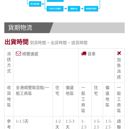
貨期物流
出貨時間
到貨時間 = 出貨時間 + 送貨時間
派
順豐速遞
貨車
送
加
方
急
式
派
送
收
全港順豐取貨點/一
住
偏遠
一
住
偏
一
貨
般工商區
宅
地區
般
宅
遠
般
地
工
地
工
區
商
區
商
區
區
參
1-1.5天
1-2
1.5-3
1-
1.5-
1.5-
請
考
天
天
2.5
2.5
2.5
聯