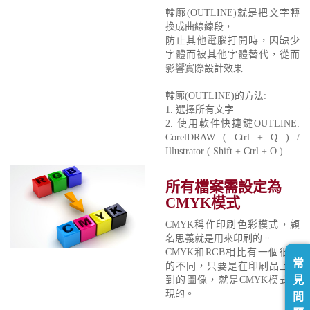
輪廓(OUTLINE)就是把文字轉
換成曲線線段，
防止其他電腦打開時，因缺少
字體而被其他字體替代，從而
影響實際設計效果
輪廓(OUTLINE)的方法:
1. 選擇所有文字
2. 使用軟件快捷鍵OUTLINE:
CorelDRAW ( Ctrl + Q ) /
Illustrator ( Shift + Ctrl + O )
所有檔案需設定為
CMYK模式
CMYK稱作印刷色彩模式，顧
名思義就是用來印刷的。
CMYK和RGB相比有一個很大
常
的不同，只要是在印刷品上看
見
到的圖像，就是CMYK模式表
現的。
問