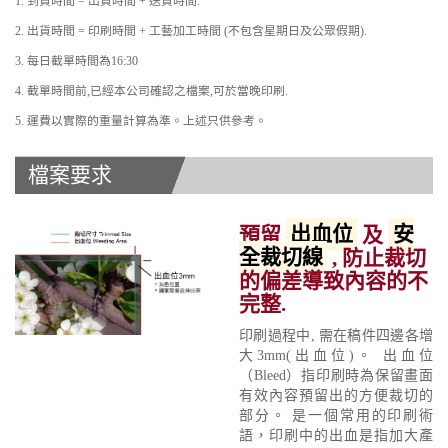
1. 到貨時間 = 出貨時間 + 送貨時間.
2. 出貨時間 = 印刷時間 + 工藝加工時間 (不包含星期日及公眾假期).
3. 每日截單時間為16:30
4. 截單時間前,已經本公司確認之檔案,可於當晚印刷.
5. 運費以實際的重量計算為準。上述只供參考。
檔案要求
預留
出血位
及
安
全裁切線
, 防止裁切
的偏差導致內容的不
完整.
印刷過程中, 需在稿件四邊各增
大3mm(出血位)。 出血位
（Bleed）指印刷時為保留畫面
有效內容預留出的方便裁切的
部分。 是一個常用的印刷術
語，印刷中的出血是指加大產