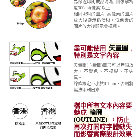
為保證印刷成品清晰, 圖像解析
度300dpi(像素)以上。
相同呎吋的圖片, 高像素的圖片
放大後顯示仍清晰。低像素的
圖片放大後顯示會模糊。
盡可能使用
矢量圖
,
特別是文字內容
矢量圖(向量圖)圖形可以無限放
大，不變色、不模糊、不失
真。
線條設定不小於0.1mm，否則將
無法印刷出來。
檔中所有文本內容要
轉成
輪廓
(OUTLINE)
，防止
再次打開時字體缺失
而影響實際設計效果