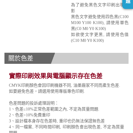
題
為了避免黑色文字印刷出現重
影
黑色文字避免使用四色黑(C100
M100 Y100 K100), 請使用單色
黑(C0 M0 Y0 K100)
如欲使文字更黑, 請使用色值
(C10 M0 Y0 K100)
關於色差
實際印刷效果與電腦顯示存在色差
CMYK印刷顏色會因印刷機器不同, 油墨廠家不同而產生色差.
如要避免色差，請選用使用專版專色印刷.
色差問題的投訴處理說明：
1、色差≤10%正常色差範圍之內, 不定為質量問題.
2、色差>10%免費重印
3、設計檔本身存在色差時, 重印也仍無法保證無色差
4、同一檔案, 不同時間印刷, 印刷顏色會出現色差, 不定為質量
問題.