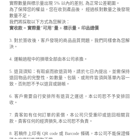
實際數量與標示量出現 5% 以內的差別, 為正常公差範圍。
為了保障您的權益，您在收到產品後， 經過核對數量之後發現
數量不足，
我們將採取以下方式為您解決：
實收款 = 實際量"可用"量 ÷ 標示量 × 印品總價
3. 對於簽收後，客戶發現的商品品質問題，我們同樣會為您解
決。
4. 運輸過程中的損壞全部由本公司承擔。
5. 退貨須知：有瑕疵而欲退貨時，請於七日內提出，並需保持
退回物品的完整性，如數量、包裝、或附件皆須與落單內容一
致，否則恕不予以退貨或銷帳。
6. 客戶需要自行安排所有退貨之運送，本公司恕不予安排回
收。
7. 貴客如有任何訂單的索償，本公司只受重印或退回相關貨
款，貴客任何的經濟損失,本公司恕不負責。
8. 若稿件上印有 QR code 或 Barcode 條碼，本公司不能保證條