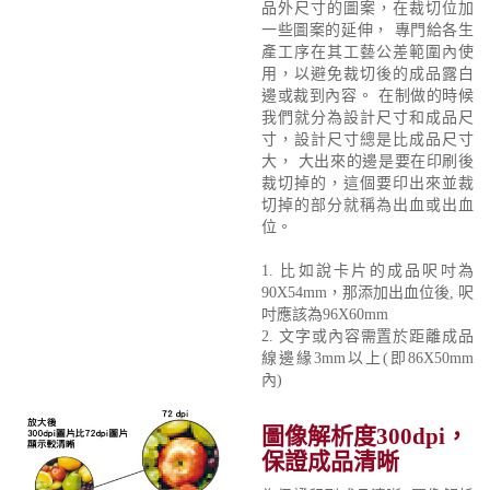
品外尺寸的圖案，在裁切位加
一些圖案的延伸， 專門給各生
產工序在其工藝公差範圍內使
用，以避免裁切後的成品露白
邊或裁到內容。 在制做的時候
我們就分為設計尺寸和成品尺
寸，設計尺寸總是比成品尺寸
大， 大出來的邊是要在印刷後
裁切掉的，這個要印出來並裁
切掉的部分就稱為出血或出血
位。
1. 比如說卡片的成品呎吋為
90X54mm，那添加出血位後, 呎
吋應該為96X60mm
2. 文字或內容需置於距離成品
線邊緣3mm以上(即86X50mm
內)
圖像解析度300dpi，
保證成品清晰