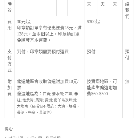
時
天
天
天
絡
效
我
們
費
30元起,
$300起
用
印章類訂單享有優惠運費28元，滿
128元，並兩個以上，印章類訂單
免順豐基本運費。
支
到付，印章類需要預付運費
預付
預
付
付
方
式
附
偏遠地區會收取偏遠附加費10元/
按實際地區，可
無
加
票。
能產生偏遠附加
費
偏遠地區為：
費$60-$300.
西貢; 清水灣; 石澳; 赤
柱; 愉景灣; 馬灣; 長洲; 南丫島及坪洲;
大嶼南（包括但不限於：大澳、塘福、
長沙、梅窩、貝澳等）
備註: