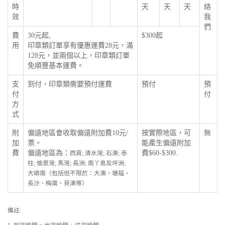
時
天
天
天
絡
效
我
們
費
30元起,
$300起
用
印章類訂單享有優惠運費28元，滿
128元，並兩個以上，印章類訂單
免順豐基本運費。
支
到付，印章類需要預付運費
預付
預
付
付
方
式
附
偏遠地區會收取偏遠附加費10元/
按實際地區，可
無
加
票。
能產生偏遠附加
費
偏遠地區為：
費$60-$300.
西貢; 清水灣; 石澳; 赤
柱; 愉景灣; 馬灣; 長洲; 南丫島及坪洲;
大嶼南（包括但不限於：大澳、塘福、
長沙、梅窩、貝澳等）
備註: