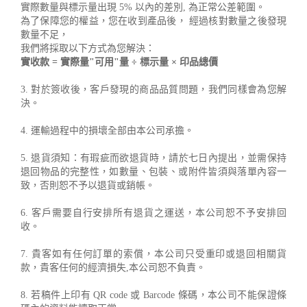
實際數量與標示量出現 5% 以內的差別, 為正常公差範圍。
為了保障您的權益，您在收到產品後， 經過核對數量之後發現
數量不足，
我們將採取以下方式為您解決：
實收款 = 實際量"可用"量 ÷ 標示量 × 印品總價
3. 對於簽收後，客戶發現的商品品質問題，我們同樣會為您解
決。
4. 運輸過程中的損壞全部由本公司承擔。
5. 退貨須知：有瑕疵而欲退貨時，請於七日內提出，並需保持
退回物品的完整性，如數量、包裝、或附件皆須與落單內容一
致，否則恕不予以退貨或銷帳。
6. 客戶需要自行安排所有退貨之運送，本公司恕不予安排回
收。
7. 貴客如有任何訂單的索償，本公司只受重印或退回相關貨
款，貴客任何的經濟損失,本公司恕不負責。
8. 若稿件上印有 QR code 或 Barcode 條碼，本公司不能保證條