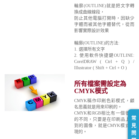
輪廓(OUTLINE)就是把文字轉
換成曲線線段，
防止其他電腦打開時，因缺少
字體而被其他字體替代，從而
影響實際設計效果
輪廓(OUTLINE)的方法:
1. 選擇所有文字
2. 使用軟件快捷鍵OUTLINE:
CorelDRAW ( Ctrl + Q ) /
Illustrator ( Shift + Ctrl + O )
所有檔案需設定為
CMYK模式
CMYK稱作印刷色彩模式，顧
名思義就是用來印刷的。
CMYK和RGB相比有一個很大
常
的不同，只要是在印刷品上看
見
到的圖像，就是CMYK模式表
現的。
問