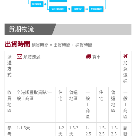
貨期物流
出貨時間
到貨時間 = 出貨時間 + 送貨時間
派
順豐速遞
貨車
送
加
方
急
式
派
送
收
全港順豐取貨點/一
住
偏遠
一
住
偏
一
貨
般工商區
宅
地區
般
宅
遠
般
地
工
地
工
區
商
區
商
區
區
參
1-1.5天
1-2
1.5-3
1-
1.5-
1.5-
請
考
天
天
2.5
2.5
2.5
聯