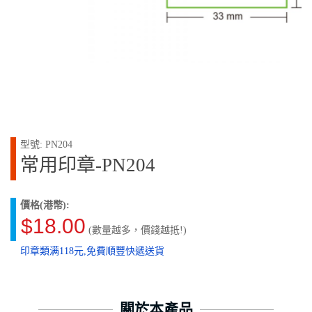
型號: PN204
常用印章-PN204
價格(港幣):
$18.00
(數量越多，價錢越抵!)
印章類满118元,免費順豐快遞送貨
關於本產品