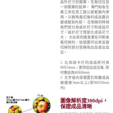
品外尺寸的圖案，在裁切位加
一些圖案的延伸， 專門給各生
產工序在其工藝公差範圍內使
用，以避免裁切後的成品露白
邊或裁到內容。 在制做的時候
我們就分為設計尺寸和成品尺
寸，設計尺寸總是比成品尺寸
大， 大出來的邊是要在印刷後
裁切掉的，這個要印出來並裁
切掉的部分就稱為出血或出血
位。
1. 比如說卡片的成品呎吋為
90X54mm，那添加出血位後, 呎
吋應該為96X60mm
2. 文字或內容需置於距離成品
線邊緣3mm以上(即86X50mm
內)
圖像解析度300dpi，
保證成品清晰