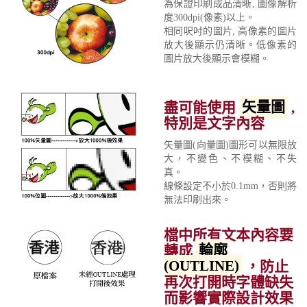
為保證印刷成品清晰, 圖像解析
度300dpi(像素)以上。
相同呎吋的圖片, 高像素的圖片
放大後顯示仍清晰。低像素的
圖片放大後顯示會模糊。
盡可能使用
矢量圖
,
特別是文字內容
矢量圖(向量圖)圖形可以無限放
大，不變色、不模糊、不失
真。
線條設定不小於0.1mm，否則將
無法印刷出來。
檔中所有文本內容要
轉成
輪廓
(OUTLINE)
，防止
再次打開時字體缺失
而影響實際設計效果