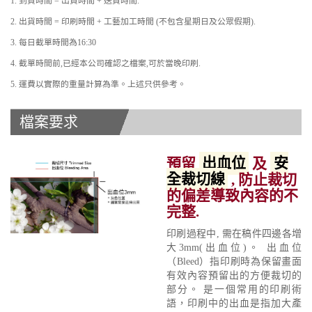
1. 到貨時間 = 出貨時間 + 送貨時間.
2. 出貨時間 = 印刷時間 + 工藝加工時間 (不包含星期日及公眾假期).
3. 每日截單時間為16:30
4. 截單時間前,已經本公司確認之檔案,可於當晚印刷.
5. 運費以實際的重量計算為準。上述只供參考。
檔案要求
預留
出血位
及
安
全裁切線
, 防止裁切
的偏差導致內容的不
完整.
印刷過程中, 需在稿件四邊各增
大3mm(出血位)。 出血位
（Bleed）指印刷時為保留畫面
有效內容預留出的方便裁切的
部分。 是一個常用的印刷術
語，印刷中的出血是指加大產