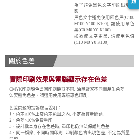
題
為了避免黑色文字印刷出現重
影
黑色文字避免使用四色黑(C100
M100 Y100 K100), 請使用單色
黑(C0 M0 Y0 K100)
如欲使文字更黑, 請使用色值
(C10 M0 Y0 K100)
關於色差
實際印刷效果與電腦顯示存在色差
CMYK印刷顏色會因印刷機器不同, 油墨廠家不同而產生色差.
如要避免色差，請選用使用專版專色印刷.
色差問題的投訴處理說明：
1、色差≤10%正常色差範圍之內, 不定為質量問題.
2、色差>10%免費重印
3、設計檔本身存在色差時, 重印也仍無法保證無色差
4、同一檔案, 不同時間印刷, 印刷顏色會出現色差, 不定為質量
問題.