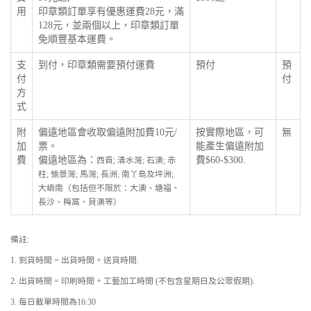
用
印章類訂單享有優惠運費28元，滿
128元，並兩個以上，印章類訂單
免順豐基本運費。
支
到付，印章類需要預付運費
預付
預
付
付
方
式
附
偏遠地區會收取偏遠附加費10元/
按實際地區，可
無
加
票。
能產生偏遠附加
費
偏遠地區為：
費$60-$300.
西貢; 清水灣; 石澳; 赤
柱; 愉景灣; 馬灣; 長洲; 南丫島及坪洲;
大嶼南（包括但不限於：大澳、塘福、
長沙、梅窩、貝澳等）
備註:
1. 到貨時間 = 出貨時間 + 送貨時間.
2. 出貨時間 = 印刷時間 + 工藝加工時間 (不包含星期日及公眾假期).
3. 每日截單時間為16:30