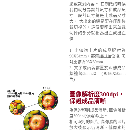
邊或裁到內容。 在制做的時候
我們就分為設計尺寸和成品尺
寸，設計尺寸總是比成品尺寸
大， 大出來的邊是要在印刷後
裁切掉的，這個要印出來並裁
切掉的部分就稱為出血或出血
位。
1. 比如說卡片的成品呎吋為
90X54mm，那添加出血位後, 呎
吋應該為96X60mm
2. 文字或內容需置於距離成品
線邊緣3mm以上(即86X50mm
內)
圖像解析度300dpi，
保證成品清晰
為保證印刷成品清晰, 圖像解析
度300dpi(像素)以上。
相同呎吋的圖片, 高像素的圖片
放大後顯示仍清晰。低像素的