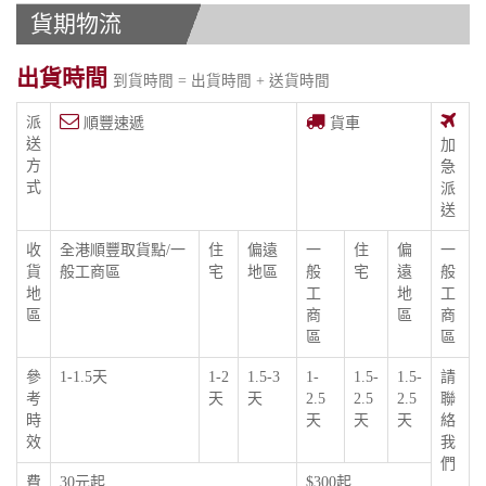
貨期物流
出貨時間
到貨時間 = 出貨時間 + 送貨時間
派
順豐速遞
貨車
送
加
方
急
式
派
送
收
全港順豐取貨點/一
住
偏遠
一
住
偏
一
貨
般工商區
宅
地區
般
宅
遠
般
地
工
地
工
區
商
區
商
區
區
參
1-1.5天
1-2
1.5-3
1-
1.5-
1.5-
請
考
天
天
2.5
2.5
2.5
聯
時
天
天
天
絡
效
我
們
費
30元起,
$300起