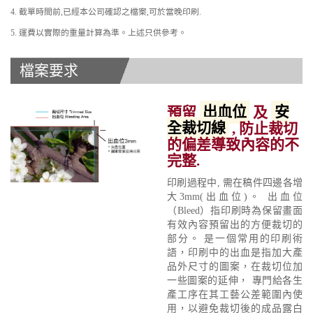
4. 截單時間前,已經本公司確認之檔案,可於當晚印刷.
5. 運費以實際的重量計算為準。上述只供參考。
檔案要求
預留
出血位
及
安
全裁切線
, 防止裁切
的偏差導致內容的不
完整.
印刷過程中, 需在稿件四邊各增
大3mm(出血位)。 出血位
（Bleed）指印刷時為保留畫面
有效內容預留出的方便裁切的
部分。 是一個常用的印刷術
語，印刷中的出血是指加大產
品外尺寸的圖案，在裁切位加
一些圖案的延伸， 專門給各生
產工序在其工藝公差範圍內使
用，以避免裁切後的成品露白