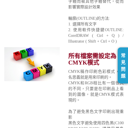
字體而被其他字體替代，從而
影響實際設計效果
輪廓(OUTLINE)的方法:
1. 選擇所有文字
2. 使用軟件快捷鍵OUTLINE:
CorelDRAW ( Ctrl + Q ) /
Illustrator ( Shift + Ctrl + O )
所有檔案需設定為
常
CMYK模式
見
問
CMYK稱作印刷色彩模式，顧
題
名思義就是用來印刷的。
CMYK和RGB相比有一個很大
的不同，只要是在印刷品上看
到的圖像，就是CMYK模式表
現的。
為了避免黑色文字印刷出現重
影
黑色文字避免使用四色黑(C100