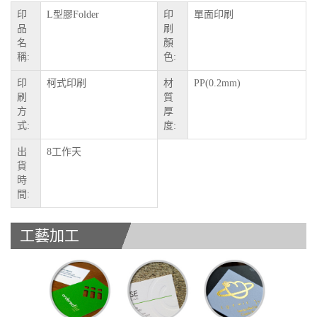
印
L型膠Folder
印
單面印刷
品
刷
名
顏
稱:
色:
印
柯式印刷
材
PP(0.2mm)
刷
質
方
厚
式:
度:
出
8工作天
貨
時
間:
工藝加工