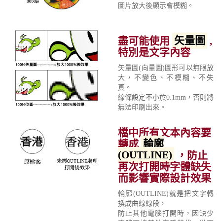
圖片放大後顯示會模糊。
盡可能使用
矢量圖
,
特別是文字內容
矢量圖(向量圖)圖形可以無限放
大，不變色、不模糊、不失
真。
線條設定不小於0.1mm，否則將
無法印刷出來。
檔中所有文本內容要
轉成
輪廓
(OUTLINE)
，防止
再次打開時字體缺失
而影響實際設計效果
輪廓(OUTLINE)就是把文字轉
換成曲線線段，
防止其他電腦打開時，因缺少