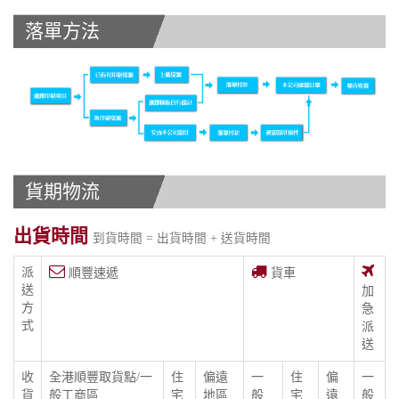
落單方法
貨期物流
出貨時間
到貨時間 = 出貨時間 + 送貨時間
派
順豐速遞
貨車
送
加
方
急
式
派
送
收
全港順豐取貨點/一
住
偏遠
一
住
偏
一
貨
般工商區
宅
地區
般
宅
遠
般