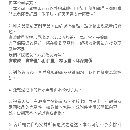
由本公司承擔。
（本公司不承擔印刷費以外的其他引申費用, 例如運費。如訂購
時為免運費訂單，重印時，顧客仍需支付運費。）
2. 印刷品屬於定制商品，由於過程複雜，難免會出現數量的問
題。
實際數量與標示量出現 5% 以內的差別, 為正常公差範圍。
為了保障您的權益，您在收到產品後， 經過核對數量之後發現
數量不足，
我們將採取以下方式為您解決：
實收款 = 實際量"可用"量 ÷ 標示量 × 印品總價
3. 對於簽收後，客戶發現的商品品質問題，我們同樣會為您解
決。
4. 運輸過程中的損壞全部由本公司承擔。
5. 退貨須知：有瑕疵而欲退貨時，請於七日內提出，並需保持
退回物品的完整性，如數量、包裝、或附件皆須與落單內容一
致，否則恕不予以退貨或銷帳。
6. 客戶需要自行安排所有退貨之運送，本公司恕不予安排回