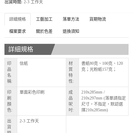
出貨時間:
2-3 工作天
詳細規格
工藝加工
落單方法
貨期物流
檔案要求
關於色差
退換須知
詳細規格
印
信紙
材
書紙80克、100克、120
品
質
克；光粉紙157克；
名
特
稱:
性:
印
單面彩色印刷
成
210x285mm /
刷
品
210x297mm (落單請指定
顏
呎
尺寸，不指定，默認選
色:
吋:
擇210x285mm)
出
2-3 工作天
貨
時