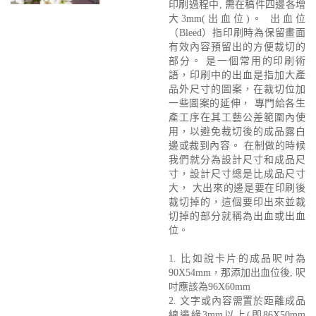
印刷過程中, 需在稿件四邊各增
大3mm(出血位)。 出血位
（Bleed）指印刷時為保留畫面
有效內容預留出的方便裁切的
部分。 是一個常用的印刷術
語，印刷中的出血是指加大產
品外尺寸的圖案，在裁切位加
一些圖案的延伸， 專門給各生
產工序在其工藝公差範圍內使
用，以避免裁切後的成品露白
邊或裁到內容。 在制做的時候
我們就分為設計尺寸和成品尺
寸，設計尺寸總是比成品尺寸
大， 大出來的邊是要在印刷後
裁切掉的，這個要印出來並裁
切掉的部分就稱為出血或出血
位。
1. 比如說卡片的成品呎吋為
90X54mm，那添加出血位後, 呎
吋應該為96X60mm
2. 文字或內容需置於距離成品
線邊緣3mm以上(即86X50mm