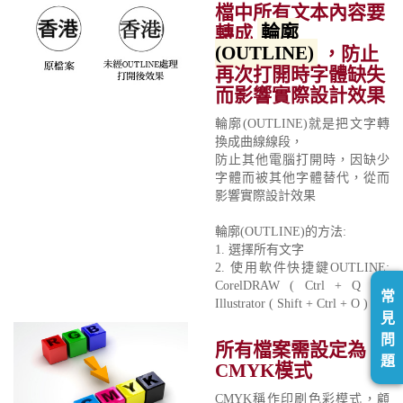
檔中所有文本內容要
轉成
輪廓
(OUTLINE)
，防止
再次打開時字體缺失
而影響實際設計效果
輪廓(OUTLINE)就是把文字轉
換成曲線線段，
防止其他電腦打開時，因缺少
字體而被其他字體替代，從而
影響實際設計效果
輪廓(OUTLINE)的方法:
1. 選擇所有文字
2. 使用軟件快捷鍵OUTLINE:
CorelDRAW ( Ctrl + Q ) /
常
Illustrator ( Shift + Ctrl + O )
見
問
所有檔案需設定為
題
CMYK模式
CMYK稱作印刷色彩模式，顧