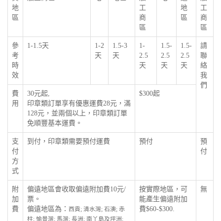
地
工
地
工
區
商
區
商
區
區
參
1-1.5天
1-2
1.5-3
1-
1.5-
1.5-
請
考
天
天
2.5
2.5
2.5
聯
時
天
天
天
絡
效
我
們
費
30元起,
$300起
用
印章類訂單享有優惠運費28元，滿
128元，並兩個以上，印章類訂單
免順豐基本運費。
支
到付，印章類需要預付運費
預付
預
付
付
方
式
附
偏遠地區會收取偏遠附加費10元/
按實際地區，可
無
加
票。
能產生偏遠附加
費
偏遠地區為：
費$60-$300.
西貢; 清水灣; 石澳; 赤
柱; 愉景灣; 馬灣; 長洲; 南丫島及坪洲;