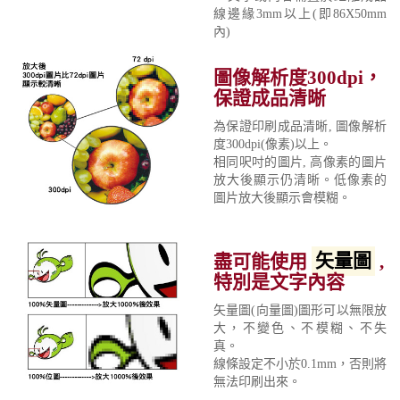
線邊緣3mm以上(即86X50mm
內)
圖像解析度300dpi，
保證成品清晰
為保證印刷成品清晰, 圖像解析
度300dpi(像素)以上。
相同呎吋的圖片, 高像素的圖片
放大後顯示仍清晰。低像素的
圖片放大後顯示會模糊。
盡可能使用
矢量圖
,
特別是文字內容
矢量圖(向量圖)圖形可以無限放
大，不變色、不模糊、不失
真。
線條設定不小於0.1mm，否則將
無法印刷出來。