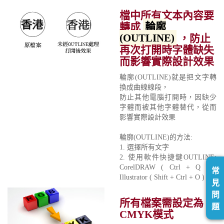
檔中所有文本內容要
轉成
輪廓
(OUTLINE)
，防止
再次打開時字體缺失
而影響實際設計效果
輪廓(OUTLINE)就是把文字轉
換成曲線線段，
防止其他電腦打開時，因缺少
字體而被其他字體替代，從而
影響實際設計效果
輪廓(OUTLINE)的方法:
1. 選擇所有文字
2. 使用軟件快捷鍵OUTLINE:
CorelDRAW ( Ctrl + Q ) /
常
Illustrator ( Shift + Ctrl + O )
見
問
所有檔案需設定為
題
CMYK模式