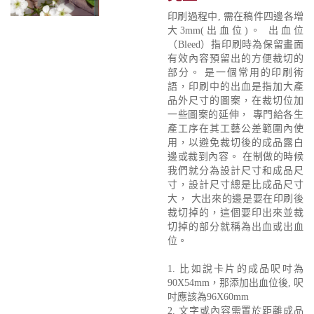
印刷過程中, 需在稿件四邊各增
大3mm(出血位)。 出血位
（Bleed）指印刷時為保留畫面
有效內容預留出的方便裁切的
部分。 是一個常用的印刷術
語，印刷中的出血是指加大產
品外尺寸的圖案，在裁切位加
一些圖案的延伸， 專門給各生
產工序在其工藝公差範圍內使
用，以避免裁切後的成品露白
邊或裁到內容。 在制做的時候
我們就分為設計尺寸和成品尺
寸，設計尺寸總是比成品尺寸
大， 大出來的邊是要在印刷後
裁切掉的，這個要印出來並裁
切掉的部分就稱為出血或出血
位。
1. 比如說卡片的成品呎吋為
90X54mm，那添加出血位後, 呎
吋應該為96X60mm
2. 文字或內容需置於距離成品