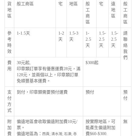
貨
般工商區
宅
地區
般
宅
遠
般
地
工
地
工
區
商
區
商
區
區
參
1-1.5天
1-2
1.5-3
1-
1.5-
1.5-
請
考
天
天
2.5
2.5
2.5
聯
時
天
天
天
絡
效
我
們
費
30元起,
$300起
用
印章類訂單享有優惠運費28元，滿
128元，並兩個以上，印章類訂單
免順豐基本運費。
支
到付，印章類需要預付運費
預付
預
付
付
方
式
附
偏遠地區會收取偏遠附加費10元/
按實際地區，可
無
加
票。
能產生偏遠附加
費
偏遠地區為：
費$60-$300.
西貢; 清水灣; 石澳; 赤