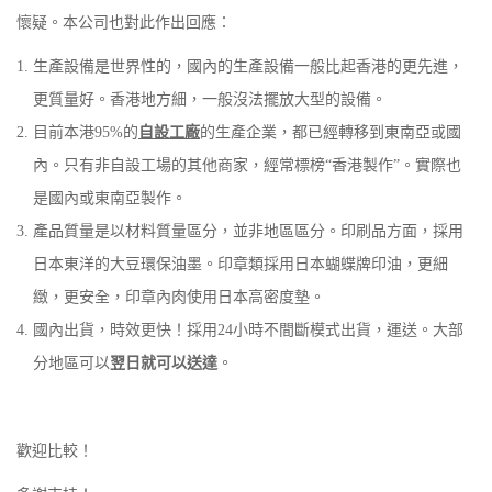
懷疑。本公司也對此作出回應：
生產設備是世界性的，國內的生產設備一般比起香港的更先進，
更質量好。香港地方細，一般沒法擺放大型的設備。
目前本港95%的
自設工廠
的生產企業，都已經轉移到東南亞或國
內。只有非自設工場的其他商家，經常標榜“香港製作”。實際也
是國內或東南亞製作。
產品質量是以材料質量區分，並非地區區分。印刷品方面，採用
日本東洋的大豆環保油墨。印章類採用日本蝴蝶牌印油，更細
緻，更安全，印章內肉使用日本高密度墊。
國內出貨，時效更快！採用24小時不間斷模式出貨，運送。大部
分地區可以
翌日就可以送達
。
歡迎比較！