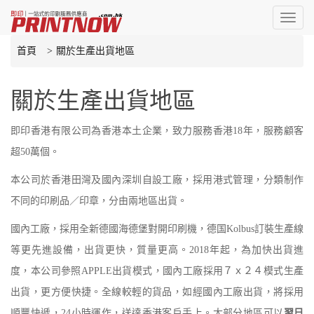
Toggl
naviga
首頁
關於生產出貨地區
關於生產出貨地區
即印香港有限公司為香港本土企業，致力服務香港18年，服務顧客
超50萬個。
本公司於香港田灣及國內深圳自設工廠，採用港式管理，分類制作
不同的印刷品／印章，分由兩地區出貨。
國內工廠，採用全新德國海德堡對開印刷機，德国Kolbus訂裝生產線
等更先進設備，出貨更快，質量更高。2018年起，為加快出貨進
度，本公司參照APPLE出貨模式，國內工廠採用７ｘ２４模式生產
出貨，更方便快捷。全線較輕的貨品，如經國內工廠出貨，將採用
順豐快遞，24小時運作，送達香港客戶手上。大部分地區可以
翌日