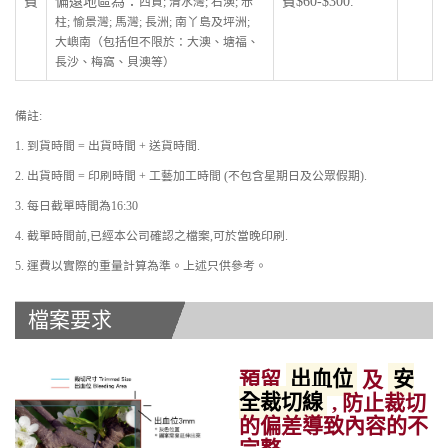
費
偏遠地區為：
費$60-$300.
西貢; 清水灣; 石澳; 赤
柱; 愉景灣; 馬灣; 長洲; 南丫島及坪洲;
大嶼南（包括但不限於：大澳、塘福、
長沙、梅窩、貝澳等）
備註:
1. 到貨時間 = 出貨時間 + 送貨時間.
2. 出貨時間 = 印刷時間 + 工藝加工時間 (不包含星期日及公眾假期).
3. 每日截單時間為16:30
4. 截單時間前,已經本公司確認之檔案,可於當晚印刷.
5. 運費以實際的重量計算為準。上述只供參考。
檔案要求
預留
出血位
及
安
全裁切線
, 防止裁切
的偏差導致內容的不