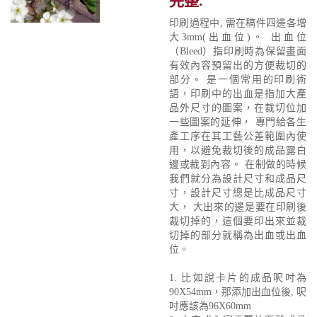
完整.
印刷過程中, 需在稿件四邊各增
大3mm(出血位)。 出血位
（Bleed）指印刷時為保留畫面
有效內容預留出的方便裁切的
部分。 是一個常用的印刷術
語，印刷中的出血是指加大產
品外尺寸的圖案，在裁切位加
一些圖案的延伸， 專門給各生
產工序在其工藝公差範圍內使
用，以避免裁切後的成品露白
邊或裁到內容。 在制做的時候
我們就分為設計尺寸和成品尺
寸，設計尺寸總是比成品尺寸
大， 大出來的邊是要在印刷後
裁切掉的，這個要印出來並裁
切掉的部分就稱為出血或出血
位。
1. 比如說卡片的成品呎吋為
90X54mm，那添加出血位後, 呎
吋應該為96X60mm