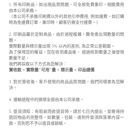
1. 所有印刷品，如出現品質問題，可全部免費重印，相關費用
由本公司承擔。
（本公司不承擔印刷費以外的其他引申費用, 例如運費。如訂購
時為免運費訂單，重印時，顧客仍需支付運費。）
2. 印刷品屬於定制商品，由於過程複雜，難免會出現數量的問
題。
實際數量與標示量出現 5% 以內的差別, 為正常公差範圍。
為了保障您的權益，您在收到產品後， 經過核對數量之後發現
數量不足，
我們將採取以下方式為您解決：
實收款 = 實際量"可用"量 ÷ 標示量 × 印品總價
3. 對於簽收後，客戶發現的商品品質問題，我們同樣會為您解
決。
4. 運輸過程中的損壞全部由本公司承擔。
5. 退貨須知：有瑕疵而欲退貨時，請於七日內提出，並需保持
退回物品的完整性，如數量、包裝、或附件皆須與落單內容一
致，否則恕不予以退貨或銷帳。