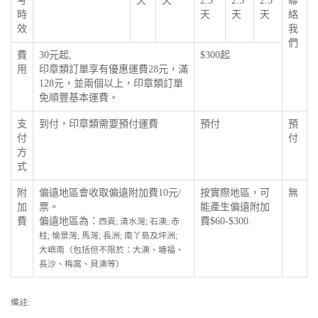
考
天
天
2.5
2.5
2.5
聯
時
天
天
天
絡
效
我
們
費
30元起,
$300起
用
印章類訂單享有優惠運費28元，滿
128元，並兩個以上，印章類訂單
免順豐基本運費。
支
到付，印章類需要預付運費
預付
預
付
付
方
式
附
偏遠地區會收取偏遠附加費10元/
按實際地區，可
無
加
票。
能產生偏遠附加
費
偏遠地區為：
費$60-$300.
西貢; 清水灣; 石澳; 赤
柱; 愉景灣; 馬灣; 長洲; 南丫島及坪洲;
大嶼南（包括但不限於：大澳、塘福、
長沙、梅窩、貝澳等）
備註: