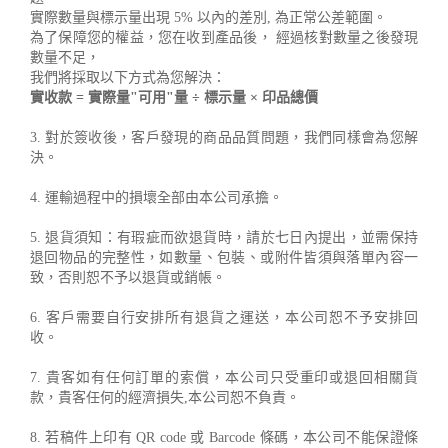
實際數量與標示量出現 5% 以內的差別, 為正常公差範圍。
為了保障您的權益，您在收到產品後， 經過核對數量之後發現
數量不足，
我們將採取以下方式為您解決：
實收款 = 實際量"可用"量 ÷ 標示量 × 印品總價
3. 對於簽收後，客戶發現的商品品質問題，我們同樣會為您解
決。
4. 運輸過程中的損壞全部由本公司承擔。
5. 退貨須知：有瑕疵而欲退貨時，請於七日內提出，並需保持
退回物品的完整性，如數量、包裝、或附件皆須與落單內容一
致，否則恕不予以退貨或銷帳。
6. 客戶需要自行安排所有退貨之運送，本公司恕不予安排回
收。
7. 貴客如有任何訂單的索償，本公司只受重印或退回相關貨
款，貴客任何的經濟損失,本公司恕不負責。
8. 若稿件上印有 QR code 或 Barcode 條碼，本公司不能保證條