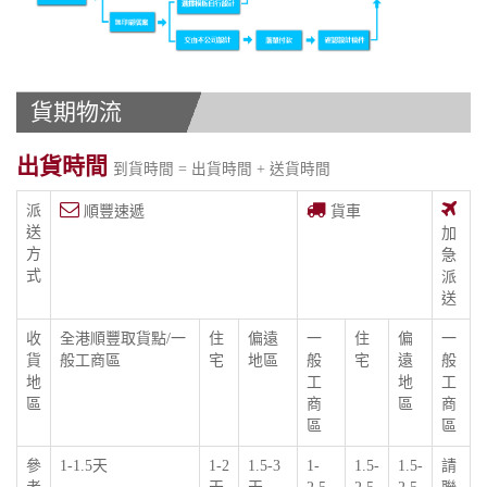
貨期物流
出貨時間
到貨時間 = 出貨時間 + 送貨時間
派
順豐速遞
貨車
送
加
方
急
式
派
送
收
全港順豐取貨點/一
住
偏遠
一
住
偏
一
貨
般工商區
宅
地區
般
宅
遠
般
地
工
地
工
區
商
區
商
區
區
參
1-1.5天
1-2
1.5-3
1-
1.5-
1.5-
請