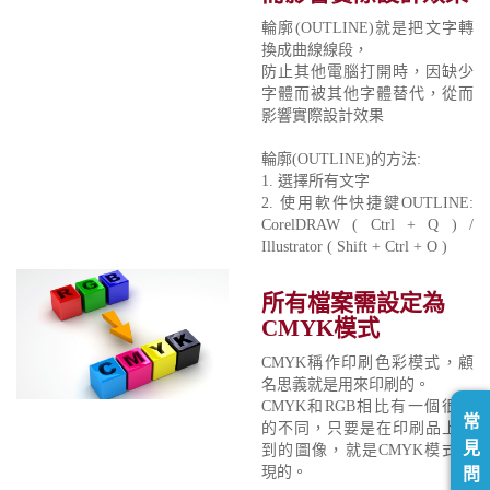
輪廓(OUTLINE)就是把文字轉
換成曲線線段，
防止其他電腦打開時，因缺少
字體而被其他字體替代，從而
影響實際設計效果
輪廓(OUTLINE)的方法:
1. 選擇所有文字
2. 使用軟件快捷鍵OUTLINE:
CorelDRAW ( Ctrl + Q ) /
Illustrator ( Shift + Ctrl + O )
所有檔案需設定為
CMYK模式
CMYK稱作印刷色彩模式，顧
名思義就是用來印刷的。
CMYK和RGB相比有一個很大
常
的不同，只要是在印刷品上看
見
到的圖像，就是CMYK模式表
現的。
問