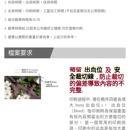
1. 到貨時間 = 出貨時間 + 送貨時間.
2. 出貨時間 = 印刷時間 + 工藝加工時間 (不包含星期日及公眾假期).
3. 每日截單時間為16:30
4. 截單時間前,已經本公司確認之檔案,可於當晚印刷.
5. 運費以實際的重量計算為準。上述只供參考。
檔案要求
預留
出血位
及
安
全裁切線
, 防止裁切
的偏差導致內容的不
完整.
印刷過程中, 需在稿件四邊各增
大3mm(出血位)。 出血位
（Bleed）指印刷時為保留畫面
有效內容預留出的方便裁切的
部分。 是一個常用的印刷術
語，印刷中的出血是指加大產