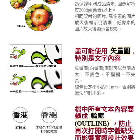
為保證印刷成品清晰, 圖像解析
度300dpi(像素)以上。
相同呎吋的圖片, 高像素的圖片
放大後顯示仍清晰。低像素的
圖片放大後顯示會模糊。
盡可能使用
矢量圖
,
特別是文字內容
矢量圖(向量圖)圖形可以無限放
大，不變色、不模糊、不失
真。
線條設定不小於0.1mm，否則將
無法印刷出來。
檔中所有文本內容要
轉成
輪廓
(OUTLINE)
，防止
再次打開時字體缺失
而影響實際設計效果