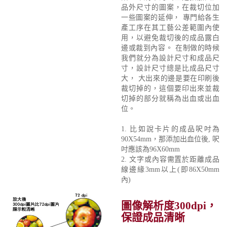
品外尺寸的圖案，在裁切位加
一些圖案的延伸， 專門給各生
產工序在其工藝公差範圍內使
用，以避免裁切後的成品露白
邊或裁到內容。 在制做的時候
我們就分為設計尺寸和成品尺
寸，設計尺寸總是比成品尺寸
大， 大出來的邊是要在印刷後
裁切掉的，這個要印出來並裁
切掉的部分就稱為出血或出血
位。
1. 比如說卡片的成品呎吋為
90X54mm，那添加出血位後, 呎
吋應該為96X60mm
2. 文字或內容需置於距離成品
線邊緣3mm以上(即86X50mm
內)
圖像解析度300dpi，
保證成品清晰