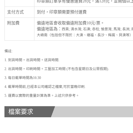
印章類訂單享有優惠運費28元，滿128元，並兩個
支付方式
到付，印章類需要預付運費
附加費
偏遠地區會收取偏遠附加費10元/票。
偏遠地區為：
西貢; 清水灣; 石澳; 赤柱; 愉景灣; 馬灣; 長洲
大嶼南（包括但不限於：大澳、塘福、長沙、梅窩、貝澳等）
備註:
1. 到貨時間 = 出貨時間 + 送貨時間.
2. 出貨時間 = 印刷時間 + 工藝加工時間 (不包含星期日及公眾假期).
3. 每日截單時間為16:30
4. 截單時間前,已經本公司確認之檔案,可於當晚印刷.
5. 運費以實際的重量計算為準。上述只供參考。
檔案要求