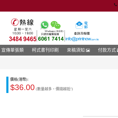
宣傳單張類
柯式書刊印刷
來稿須知
付款方式
價格(港幣):
$36.00
(數量越多，價錢越抵!)