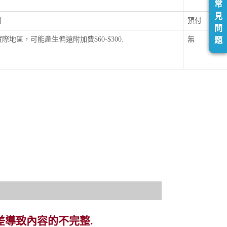
常
見
付
預付
問
際地區，可能產生偏遠附加費$60-$300.
無
題
差導致內容的不完整.