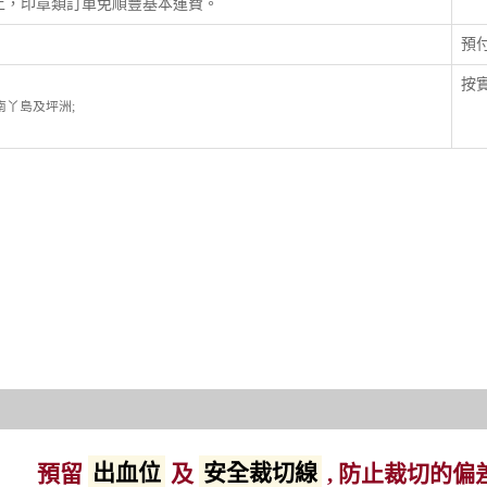
以上，印章類訂單免順豐基本運費。
預
按實
; 南丫島及坪洲;
預留
出血位
及
安全裁切線
, 防止裁切的偏