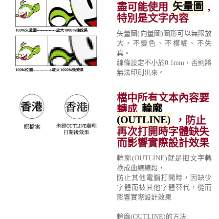
盡可能使用
矢量圖
,
特別是文字內容
矢量圖(向量圖)圖形可以無限放
大，不變色、不模糊、不失
真。
線條設定不小於0.1mm，否則將
無法印刷出來。
檔中所有文本內容要
轉成
輪廓
(OUTLINE)
，防止
再次打開時字體缺失
而影響實際設計效果
輪廓(OUTLINE)就是把文字轉
換成曲線線段，
防止其他電腦打開時，因缺少
字體而被其他字體替代，從而
影響實際設計效果
輪廓(OUTLINE)的方法: