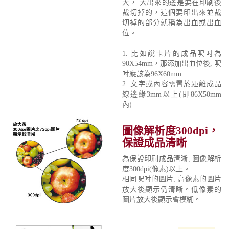
大， 大出來的邊是要在印刷後
裁切掉的，這個要印出來並裁
切掉的部分就稱為出血或出血
位。
1. 比如說卡片的成品呎吋為
90X54mm，那添加出血位後, 呎
吋應該為96X60mm
2. 文字或內容需置於距離成品
線邊緣3mm以上(即86X50mm
內)
圖像解析度300dpi，
保證成品清晰
為保證印刷成品清晰, 圖像解析
度300dpi(像素)以上。
相同呎吋的圖片, 高像素的圖片
放大後顯示仍清晰。低像素的
圖片放大後顯示會模糊。