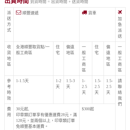
出貨時間
到貨時間 = 出貨時間 + 送貨時間
派
順豐速遞
貨車
送
加
方
急
式
派
送
收
全港順豐取貨點/一
住
偏遠
一
住
偏
一
貨
般工商區
宅
地區
般
宅
遠
般
地
工
地
工
區
商
區
商
區
區
參
1-1.5天
1-2
1.5-3
1-
1.5-
1.5-
請
考
天
天
2.5
2.5
2.5
聯
時
天
天
天
絡
效
我
們
費
30元起,
$300起
用
印章類訂單享有優惠運費28元，滿
128元，並兩個以上，印章類訂單
免順豐基本運費。