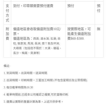
支
到付，印章類需要預付運費
預付
預
付
付
方
式
附
偏遠地區會收取偏遠附加費10元/
按實際地區，可
無
加
票。
能產生偏遠附加
費
偏遠地區為：
費$60-$300.
西貢; 清水灣; 石澳; 赤
柱; 愉景灣; 馬灣; 長洲; 南丫島及坪洲;
大嶼南（包括但不限於：大澳、塘福、
長沙、梅窩、貝澳等）
備註:
1. 到貨時間 = 出貨時間 + 送貨時間.
2. 出貨時間 = 印刷時間 + 工藝加工時間 (不包含星期日及公眾假期).
3. 每日截單時間為16:30
4. 截單時間前,已經本公司確認之檔案,可於當晚印刷.
5. 運費以實際的重量計算為準。上述只供參考。