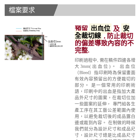
檔案要求
預留
出血位
及
安
全裁切線
, 防止裁切
的偏差導致內容的不
完整.
印刷過程中, 需在稿件四邊各增
大3mm(出血位)。 出血位
（Bleed）指印刷時為保留畫面
有效內容預留出的方便裁切的
部分。 是一個常用的印刷術
語，印刷中的出血是指加大產
品外尺寸的圖案，在裁切位加
一些圖案的延伸， 專門給各生
產工序在其工藝公差範圍內使
用，以避免裁切後的成品露白
邊或裁到內容。 在制做的時候
我們就分為設計尺寸和成品尺
寸，設計尺寸總是比成品尺寸